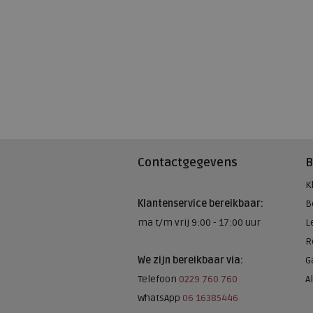
Contactgegevens
B
K
Klantenservice bereikbaar:
B
ma t/m vrij 9:00 - 17:00 uur
L
R
We zijn bereikbaar via:
G
Telefoon
0229 760 760
A
WhatsApp
06 16385446