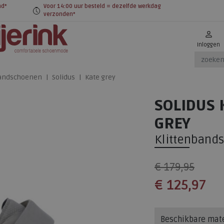
nd*
Voor 14:00 uur besteld = dezelfde werkdag
verzonden*
Inloggen
bandschoenen
Solidus
Kate grey
SOLIDUS 
GREY
Klittenband
€ 179,95
€ 125,97
Beschikbare mat