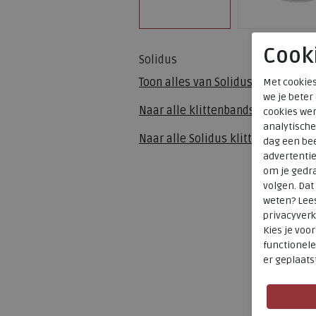
Cook
Solidus
Toon alles van
Solidus
Met cookies
we je beter
Naar alle
klittenbandschoenen
cookies wer
analytische
Naar alle
Solidus klittenbandsch
dag een bee
advertenti
om je gedra
volgen. Da
weten? Lee
privacyverk
Kies je voo
functionele
er geplaats