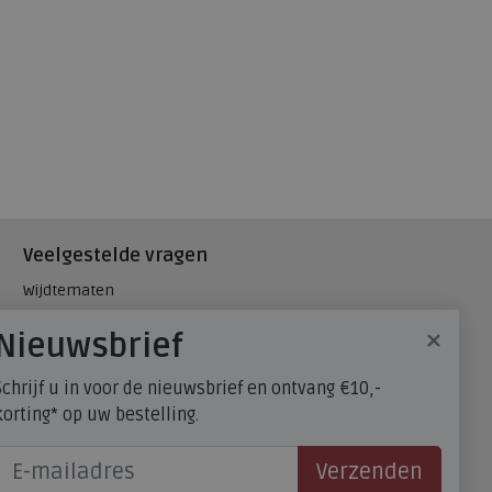
Veelgestelde vragen
Wijdtematen
Hielspoor
×
Nieuwsbrief
Maatadvies, wat is mijn
schoenmaat?
Schrijf u in voor de nieuwsbrief en ontvang €10,-
FitFlop - maatadvies
korting* op uw bestelling.
Verzenden