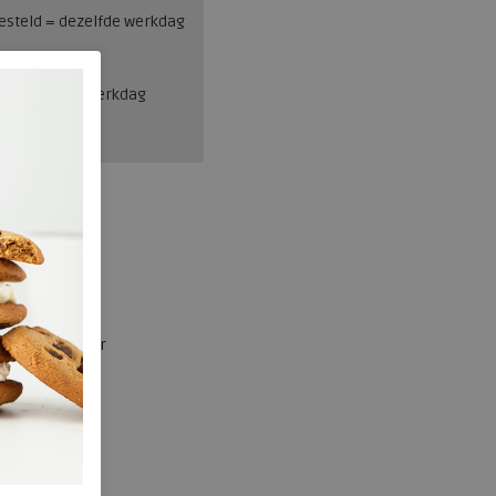
esteld = dezelfde werkdag
en, binnen 1 werkdag
Solidus
29506-20720
231.76.114592
Grey
Nubuck en leer
k
ja
2.00 cm