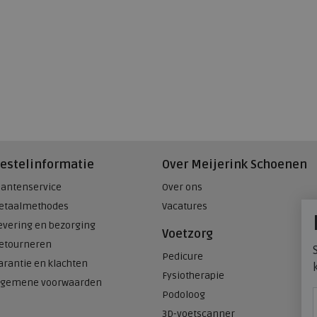
estelinformatie
Over Meijerink Schoenen
lantenservice
Over ons
etaalmethodes
Vacatures
evering en bezorging
Voetzorg
etourneren
Pedicure
arantie en klachten
Fysiotherapie
lgemene voorwaarden
Podoloog
3D-voetscanner