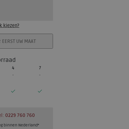
k kiezen?
ELMAND
R EERST UW MAAT
orraad
4
7
el:
0229 760 760
ng binnen Nederland*