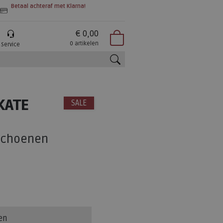
Betaal achteraf met Klarna!
€ 0,00
0 artikelen
Service
zoeken
KATE
SALE
schoenen
en