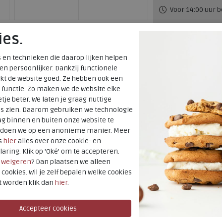
Voor 14:00 uur b
verzonden*
ies.
Altijd retourner
 en technieken die daarop lijken helpen
terugbetaald
 en persoonlijker. Dankzij functionele
kt de website goed. Ze hebben ook een
Merk
 functie. Zo maken we de website elke
oenen
tje beter. We laten je graag nuttige
Fabrikantcode
es zien. Daarom gebruiken we technologie
Bestelcode
g binnen en buiten onze website te
Kleur
t doen we op een anonieme manier. Meer
s
hier
alles over onze cookie- en
laring. Klik op 'Oké' om te accepteren.
Materiaal
r
weigeren
? Dan plaatsen we alleen
Wijdtemaat
 cookies. Wil je zelf bepalen welke cookies
Uitneembaar
t worden klik dan
hier
.
voetbed
Hakhoogte