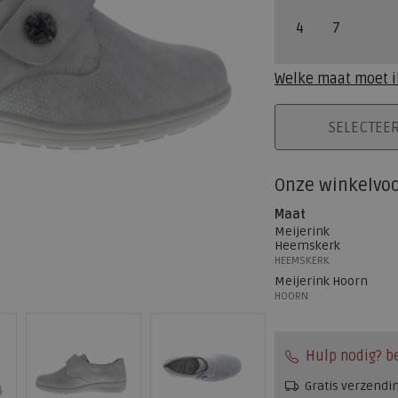
4
7
Welke maat moet i
PLAATS IN WINK
SELECTEE
Onze winkelvo
Maat
Meijerink
Heemskerk
HEEMSKERK
Meijerink Hoorn
HOORN
Hulp nodig? b
Gratis verzendi