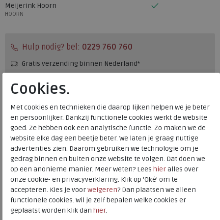
Meijerink Hoorn
HOORN
Hulp nodig? bel:
0229 760 760
Gratis verzending binnen Nederland*
Voor 14:00 uur besteld = dezelfde werkdag verzonden*
Cookies.
Altijd retourneren, binnen 1 werkdag terugbetaald
Met cookies en technieken die daarop lijken helpen we je beter
en persoonlijker. Dankzij functionele cookies werkt de website
Merk
Solidus
goed. Ze hebben ook een analytische functie. Zo maken we de
Fabrikantcode
35026-30726
website elke dag een beetje beter. We laten je graag nuttige
advertenties zien. Daarom gebruiken we technologie om je
Bestelcode
273.24.000005
gedrag binnen en buiten onze website te volgen. Dat doen we
Kleur
Arcadia
op een anonieme manier. Meer weten? Lees
hier
alles over
onze cookie- en privacyverklaring. Klik op 'Oké' om te
accepteren. Kies je voor
weigeren
? Dan plaatsen we alleen
Materiaal
Velour
functionele cookies. Wil je zelf bepalen welke cookies er
Wijdtemaat
k
geplaatst worden klik dan
hier
.
Uitneembaar voetbed
ja