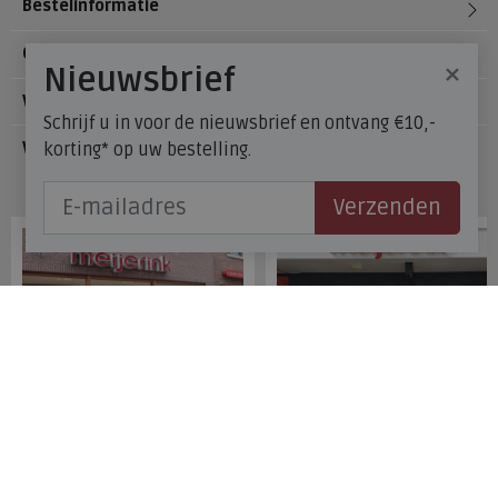
Bestelinformatie
Over Meijerink Schoenen
×
Nieuwsbrief
Voetzorg
Schrijf u in voor de nieuwsbrief en ontvang €10,-
korting* op uw bestelling.
Veelgestelde vragen
Onze winkels
Verzenden
Meijerink Hoorn
Meijerink Heemskerk
Nieuwsteeg 39
Deutzstraat 21 A
1621 EC, Hoorn
1961 NS, Heemskerk
0229-296675
0251-446006