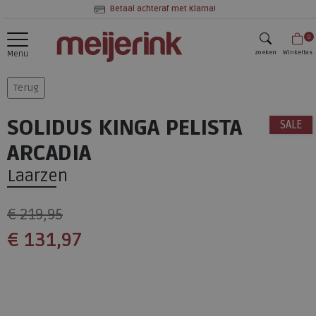
Betaal achteraf met Klarna!
0
zoeken
Winkeltas
Menu
zoeken
Terug
SOLIDUS KINGA PELISTA
SALE
ARCADIA
Laarzen
€ 219,95
€ 131,97