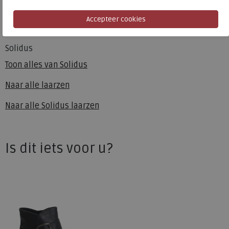
Hakhoogte
3.50 cm
Solidus
Toon alles van
Solidus
Naar alle
laarzen
Naar alle
Solidus laarzen
Is dit iets voor u?