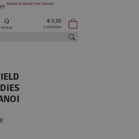
Betaal achteraf met Klarna!
€ 0,00
0 artikelen
Service
zoeken
IELD
DIES
ANOI
e