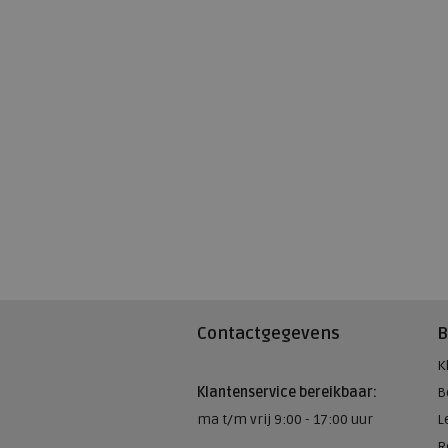
Contactgegevens
B
K
Klantenservice bereikbaar:
B
ma t/m vrij 9:00 - 17:00 uur
L
R