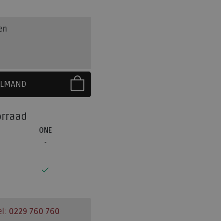
en
ELMAND
R EERST UW MAAT
orraad
ONE
el:
0229 760 760