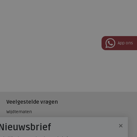
App ons
Veelgestelde vragen
Wijdtematen
Hielspoor
×
Nieuwsbrief
Maatadvies, wat is mijn
schoenmaat?