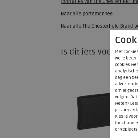
Toon alles van
The Chesterfield Br
Naar alle
portemonnee
Naar alle
The Chesterfield Brand 
Cook
Is dit iets voor u?
Met cookies
we je beter
cookies wer
analytische
dag een bee
advertenti
om je gedra
volgen. Da
weten? Lee
privacyverk
Kies je voo
functionele
er geplaats