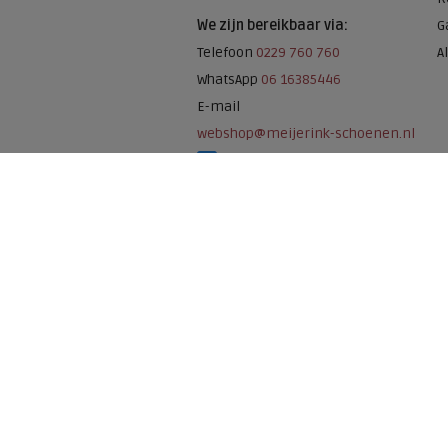
We zijn bereikbaar via:
G
Telefoon
0229 760 760
A
WhatsApp
06 16385446
E-mail
webshop@meijerink-schoenen.nl
Meijerink Schoenen op Facebook
Meijerink schoenen op Instagram
Meijerink Hoor
Nieuwsteeg 39
1621 EC, Hoorn
0229-296675