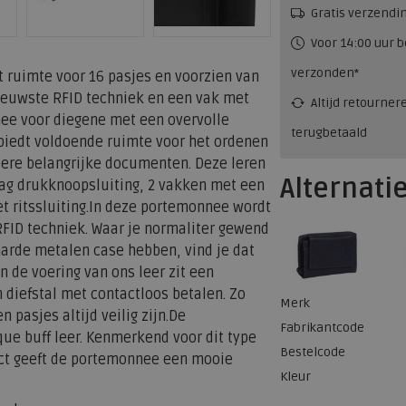
Gratis verzendi
Voor 14:00 uur b
verzonden*
ruimte voor 16 pasjes en voorzien van
ieuwste RFID techniek en een vak met
Altijd retourner
nee voor diegene met een overvolle
terugbetaald
iedt voldoende ruimte voor het ordenen
dere belangrijke documenten. Deze leren
Alternati
ag drukknoopsluiting, 2 vakken met een
t ritssluiting.In deze portemonnee wordt
FID techniek. Waar je normaliter gewend
arde metalen case hebben, vind je dat
n de voering van ons leer zit een
 diefstal met contactloos betalen. Zo
Merk
n pasjes altijd veilig zijn.De
Fabrikantcode
ue buff leer. Kenmerkend voor dit type
Bestelcode
ffect geeft de portemonnee een mooie
Kleur