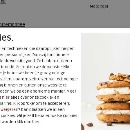
and
Materiaal
portemonnee
ies.
 en technieken die daarop lijken helpen
 en persoonlijker. Dankzij functionele
kt de website goed. Ze hebben ook een
 functie. Zo maken we de website elke
tje beter. We laten je graag nuttige
es zien. Daarom gebruiken we technologie
g binnen en buiten onze website te
t doen we op een anonieme manier. Meer
s
hier
alles over onze cookie- en
laring. Klik op 'Oké' om te accepteren.
r
weigeren
? Dan plaatsen we alleen
 cookies. Wil je zelf bepalen welke cookies
t worden klik dan
hier
.