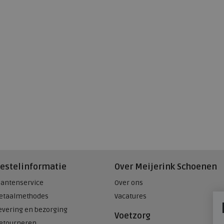
estelinformatie
Over Meijerink Schoenen
lantenservice
Over ons
etaalmethodes
Vacatures
evering en bezorging
Voetzorg
etourneren