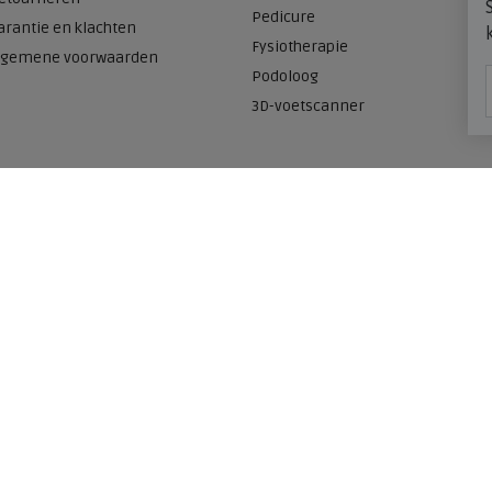
Pedicure
arantie en klachten
Fysiotherapie
lgemene voorwaarden
Podoloog
3D-voetscanner
Onze winkels
n
Meijerink Heemskerk
Deutzstraat 21 A
1961 NS, Heemskerk
0251-446006