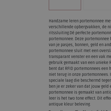
Handzame leren portemonnee met 
verschillende opbergvakken, de n
ritssluiting.Dé perfecte portemon
portemonnee. Deze portemonnee b
van je pasjes, bonnen, geld en an
portemonnee sluit met een oversl
transparant venster en een vak me
gebruik gemaakt van een unieke R
bent dat RFID portemonnees een h
niet terug in onze portemonnees. I
speciale laag die beschermd tegen
ben je er zeker van dat jouw geld e
portemonnee is gemaakt van antiq
leer is het two tone effect. Dit e
antique kleur beleving.