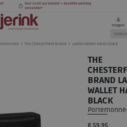
nd*
Voor 14:00 uur besteld = dezelfde werkdag
verzonden*
Inloggen
temonnee
The Chesterfield Brand
Ladies Wallet Hanoi black
THE
CHESTERF
BRAND LA
WALLET H
BLACK
Portemonne
€ 59,95