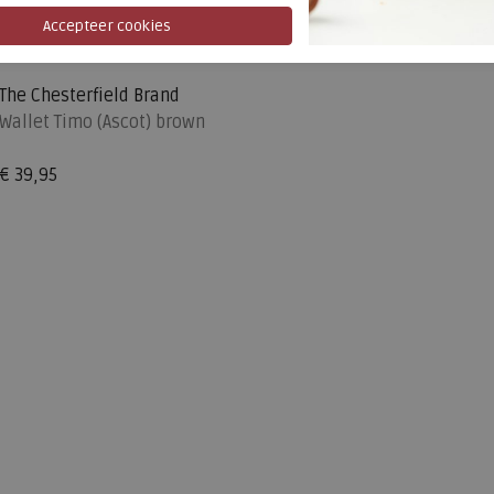
The Chesterfield Brand
Wallet Timo (Ascot) brown
€ 39,95