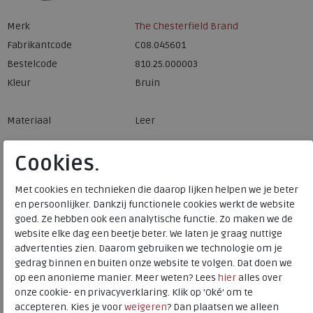
Merk
The Chesterfield Brand
Fabrikantcode
C08.045601
Bestelcode
810.25.000003
Kleur
Bruin
Materiaal
Leer
Cookies.
Stijlvolle en veilige pasjeshouder met RFID bescherming
en gemaakt van hoogwaardig massief aluminium. Deze
Met cookies en technieken die daarop lijken helpen we je beter
en persoonlijker. Dankzij functionele cookies werkt de website
pasjeshouder is voorzien van een leren hoes met
goed. Ze hebben ook een analytische functie. Zo maken we de
drukknoopsluiting waarin je zowel pasjes als briefgeld
website elke dag een beetje beter. We laten je graag nuttige
kunt bewaren.De kern is gemaakt van massief aluminium
advertenties zien. Daarom gebruiken we technologie om je
en voorzien van de nieuwste RFID bescherming. Wanneer
gedrag binnen en buiten onze website te volgen. Dat doen we
je de kleine hendel onderaan de kaarthouder naar je toe
op een anonieme manier. Meer weten? Lees
hier
alles over
trekt, komen de pasjes in waaiervorm uit de
onze cookie- en privacyverklaring. Klik op 'Oké' om te
pasjeshouder. Zo heb je direct een duidelijk overzicht van
accepteren. Kies je voor
weigeren
? Dan plaatsen we alleen