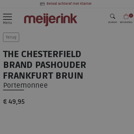
Betaal achteraf met Klarna!
0
zoeken
Winkeltas
Menu
zoeken
Terug
THE CHESTERFIELD
BRAND PASHOUDER
FRANKFURT BRUIN
Portemonnee
€ 49,95