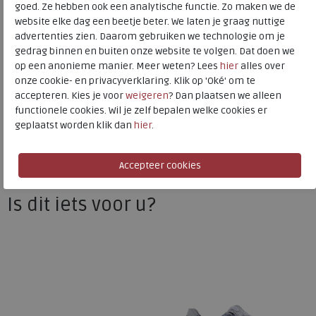
goed. Ze hebben ook een analytische functie. Zo maken we de
Hakhoogte
2.00 cm
website elke dag een beetje beter. We laten je graag nuttige
advertenties zien. Daarom gebruiken we technologie om je
gedrag binnen en buiten onze website te volgen. Dat doen we
Waldlaufer
op een anonieme manier. Meer weten? Lees
hier
alles over
onze cookie- en privacyverklaring. Klik op 'Oké' om te
Toon alles van
Waldlaufer
accepteren. Kies je voor
weigeren
? Dan plaatsen we alleen
functionele cookies. Wil je zelf bepalen welke cookies er
Naar alle
sneakers / veterschoenen
geplaatst worden klik dan
hier
.
Naar alle
Waldlaufer sneakers / veterschoenen
Is dit iets voor u?