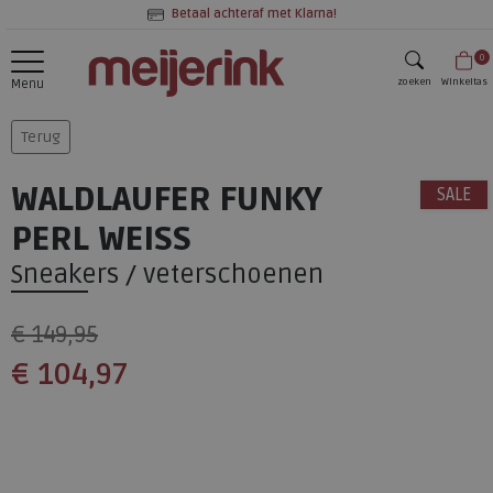
Betaal achteraf met Klarna!
0
zoeken
Winkeltas
Menu
zoeken
Terug
WALDLAUFER FUNKY
SALE
PERL WEISS
Sneakers / veterschoenen
€ 149,95
€ 104,97