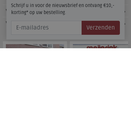
Schrijf u in voor de nieuwsbrief en ontvang €10,-
Voetzorg
korting* op uw bestelling.
Veelgestelde vragen
Verzenden
Onze winkels
Meijerink Hoorn
Meijerink Heemskerk
Nieuwsteeg 39
Deutzstraat 21 A
1621 EC, Hoorn
1961 NS, Heemskerk
0229-296675
0251-446006
Betaalmogelijkheden