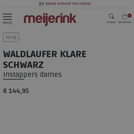
Betaal achteraf met Klarna!
0
zoeken
Winkeltas
Menu
zoeken
Terug
WALDLAUFER KLARE
SCHWARZ
Instappers dames
€ 144,95