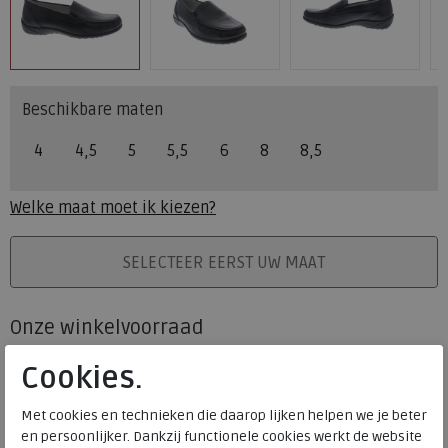
Beschikbare maten
4
4,5
5
5,5
6
8
8,5
Welke maat moet ik kiezen?
PLAATS IN WINKELMAND
SELECTEER EERST UW MAAT
Onze winkelvoorraad
4
4,5
5
5,5
6
8
8,5
Maat
Cookies.
Meijerink Heemskerk
HEEMSKERK
Met cookies en technieken die daarop lijken helpen we je beter
Meijerink Hoorn
en persoonlijker. Dankzij functionele cookies werkt de website
HOORN