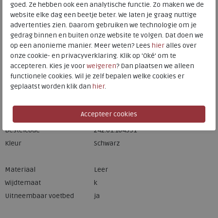
goed. Ze hebben ook een analytische functie. Zo maken we de
website elke dag een beetje beter. We laten je graag nuttige
advertenties zien. Daarom gebruiken we technologie om je
Hulp nodig? bel:
0229 760 760
gedrag binnen en buiten onze website te volgen. Dat doen we
Gratis verzending binnen Nederland*
op een anonieme manier. Meer weten? Lees
hier
alles over
onze cookie- en privacyverklaring. Klik op 'Oké' om te
Voor 14:00 uur besteld = dezelfde werkdag verzonden*
accepteren. Kies je voor
weigeren
? Dan plaatsen we alleen
Altijd retourneren, binnen 1 werkdag terugbetaald
functionele cookies. Wil je zelf bepalen welke cookies er
geplaatst worden klik dan
hier
.
Merk
Waldlaufer
Fabrikantcode
640004.186.001
Bestelcode
242.01.104591
Kleur
Schwarz
Materiaal
Leer
Wijdtemaat
k
Uitneembaar voetbed
ja