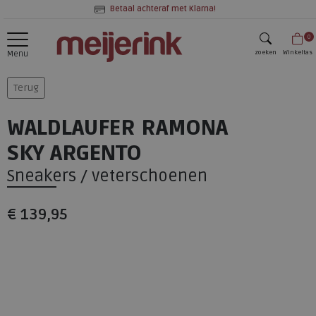
Betaal achteraf met Klarna!
0
zoeken
Winkeltas
Menu
zoeken
Terug
WALDLAUFER RAMONA
SKY ARGENTO
Sneakers / veterschoenen
€ 139,95