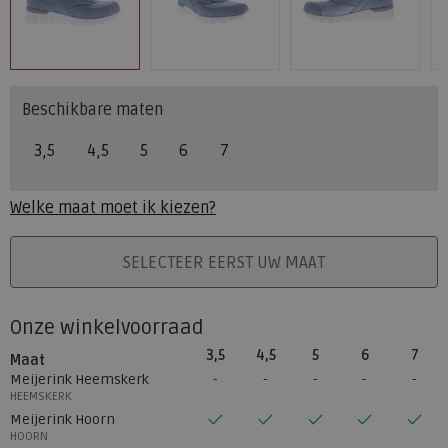
Beschikbare maten
3,5
4,5
5
6
7
Welke maat moet ik kiezen?
PLAATS IN WINKELMAND
SELECTEER EERST UW MAAT
Onze winkelvoorraad
3,5
4,5
5
6
7
Maat
Meijerink Heemskerk
HEEMSKERK
Meijerink Hoorn
HOORN