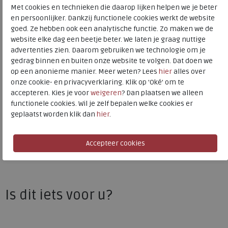
Kleur
Sky argento
Met cookies en technieken die daarop lijken helpen we je beter
en persoonlijker. Dankzij functionele cookies werkt de website
goed. Ze hebben ook een analytische functie. Zo maken we de
Materiaal
Leer en nubuck
website elke dag een beetje beter. We laten je graag nuttige
Wijdtemaat
k
advertenties zien. Daarom gebruiken we technologie om je
Uitneembaar voetbed
ja
gedrag binnen en buiten onze website te volgen. Dat doen we
op een anonieme manier. Meer weten? Lees
hier
alles over
onze cookie- en privacyverklaring. Klik op 'Oké' om te
accepteren. Kies je voor
weigeren
? Dan plaatsen we alleen
Waldlaufer
functionele cookies. Wil je zelf bepalen welke cookies er
Toon alles van
Waldlaufer
geplaatst worden klik dan
hier
.
Naar alle
sneakers / veterschoenen
Naar alle
Waldlaufer sneakers / veterschoenen
Is dit iets voor u?