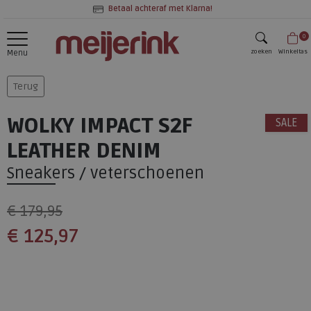
Betaal achteraf met Klarna!
0
zoeken
Winkeltas
Menu
zoeken
Terug
WOLKY IMPACT S2F
SALE
LEATHER DENIM
Sneakers / veterschoenen
€ 179,95
€ 125,97