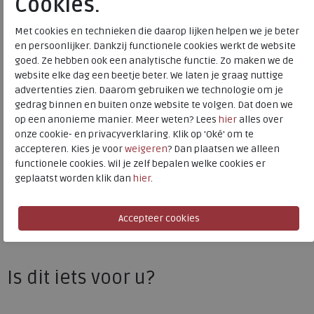
Cookies.
Bestelcode
230.68.000042
Met cookies en technieken die daarop lijken helpen we je beter
Kleur
Denim
en persoonlijker. Dankzij functionele cookies werkt de website
goed. Ze hebben ook een analytische functie. Zo maken we de
Materiaal
Nubuck en textiel
website elke dag een beetje beter. We laten je graag nuttige
Uitneembaar voetbed
ja
advertenties zien. Daarom gebruiken we technologie om je
gedrag binnen en buiten onze website te volgen. Dat doen we
op een anonieme manier. Meer weten? Lees
hier
alles over
onze cookie- en privacyverklaring. Klik op 'Oké' om te
Wolky
accepteren. Kies je voor
weigeren
? Dan plaatsen we alleen
Toon alles van
Wolky
functionele cookies. Wil je zelf bepalen welke cookies er
geplaatst worden klik dan
hier
.
Naar alle
sneakers / veterschoenen
Naar alle
Wolky sneakers / veterschoenen
Is dit iets voor u?