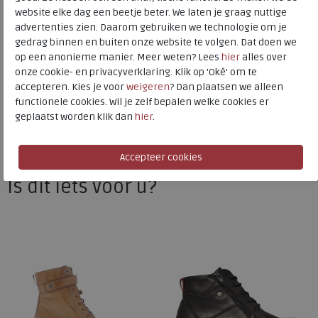
website elke dag een beetje beter. We laten je graag nuttige
advertenties zien. Daarom gebruiken we technologie om je
gedrag binnen en buiten onze website te volgen. Dat doen we
Wolky
op een anonieme manier. Meer weten? Lees
hier
alles over
Toon alles van
Wolky
onze cookie- en privacyverklaring. Klik op 'Oké' om te
accepteren. Kies je voor
weigeren
? Dan plaatsen we alleen
Naar alle
veterboots
functionele cookies. Wil je zelf bepalen welke cookies er
geplaatst worden klik dan
hier
.
Naar alle
Wolky veterboots
Is dit iets voor u?