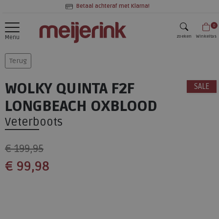
Betaal achteraf met Klarna!
0
zoeken
Winkeltas
Menu
zoeken
Terug
WOLKY QUINTA F2F
SALE
LONGBEACH OXBLOOD
Veterboots
€ 199,95
€ 99,98