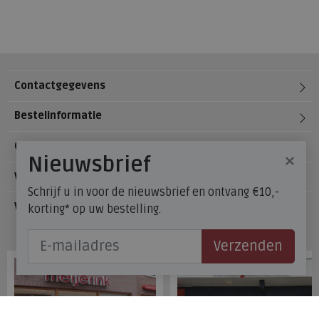
Contactgegevens
Bestelinformatie
Over Meijerink Schoenen
×
Nieuwsbrief
Voetzorg
Schrijf u in voor de nieuwsbrief en ontvang €10,-
Veelgestelde vragen
korting* op uw bestelling.
Onze winkels
Verzenden