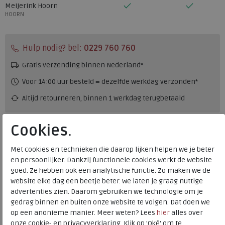
Meijerink Hoorn
HOORN
Hulp nodig? bel:
0229 760 760
Gratis verzending binnen Nederland*
Voor 14:00 uur besteld = dezelfde werkdag verzonden*
Altijd retourneren, binnen 1 werkdag terugbetaald
Alternatieve kleuren
Cookies.
Met cookies en technieken die daarop lijken helpen we je beter
en persoonlijker. Dankzij functionele cookies werkt de website
goed. Ze hebben ook een analytische functie. Zo maken we de
website elke dag een beetje beter. We laten je graag nuttige
advertenties zien. Daarom gebruiken we technologie om je
gedrag binnen en buiten onze website te volgen. Dat doen we
Merk
Wolky
op een anonieme manier. Meer weten? Lees
hier
alles over
Fabrikantcode
0212781-500
onze cookie- en privacyverklaring. Klik op 'Oké' om te