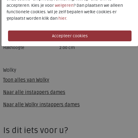
accepteren. Kies je voor
weigeren
? Dan plaatsen we alleen
Bestelcode
242.55.000002
functionele cookies. Wil je zelf bepalen welke cookies er
Kleur
Red
geplaatst worden klik dan
hier
.
Materiaal
Leer
Uitneembaar voetbed
ja
Hakhoogte
2.00 cm
Wolky
Toon alles van
Wolky
Naar alle
instappers dames
Naar alle
Wolky instappers dames
Is dit iets voor u?