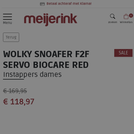
Betaal achteraf met Klarna!
0
zoeken
Winkeltas
Menu
zoeken
Terug
WOLKY SNOAFER F2F
SALE
SERVO BIOCARE RED
Instappers dames
€ 169,95
€ 118,97