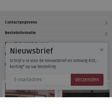
Contactgegevens
Bestelinformatie
Over Meijerink Schoenen
×
Nieuwsbrief
Voetzorg
Schrijf u in voor de nieuwsbrief en ontvang €10,-
Veelgestelde vragen
korting* op uw bestelling.
Onze winkels
Verzenden