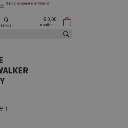
Betaal achteraf met Klarna!
€ 0,00
0 artikelen
Service
zoeken
E
WALKER
Y
en