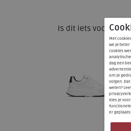
Cook
Is dit iets voor u?
Met cookies
we je beter
cookies wer
analytische
dag een bee
advertenti
om je gedra
volgen. Da
weten? Lee
privacyverk
Kies je voo
functionele
er geplaats