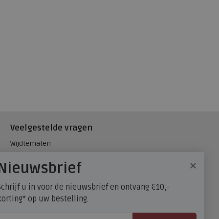
Veelgestelde vragen
Wijdtematen
Hielspoor
×
Nieuwsbrief
Maatadvies, wat is mijn
schoenmaat?
Schrijf u in voor de nieuwsbrief en ontvang €10,-
FitFlop - maatadvies
korting* op uw bestelling.