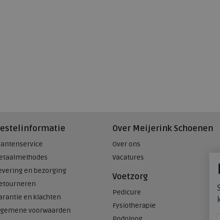
estelinformatie
Over Meijerink Schoenen
lantenservice
Over ons
etaalmethodes
Vacatures
evering en bezorging
Voetzorg
etourneren
Pedicure
arantie en klachten
Fysiotherapie
lgemene voorwaarden
Podoloog