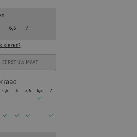
en
6,5
7
k kiezen?
ELMAND
R EERST UW MAAT
orraad
4,5
5
5,5
6,5
7