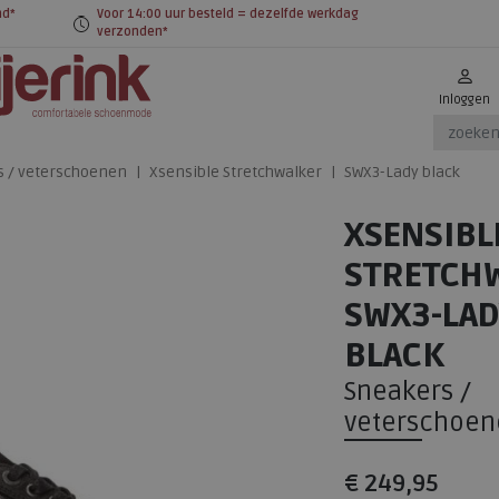
nd*
Voor 14:00 uur besteld = dezelfde werkdag
verzonden*
Inloggen
s / veterschoenen
Xsensible Stretchwalker
SWX3-Lady black
XSENSIBL
STRETCH
SWX3-LAD
BLACK
Sneakers /
veterschoen
€ 249,95