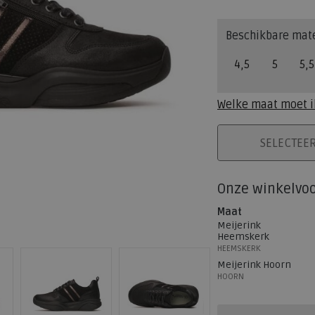
Beschikbare mat
4,5
5
5,5
Welke maat moet i
PLAATS IN WINK
SELECTEE
Onze winkelvo
Maat
Meijerink
Heemskerk
HEEMSKERK
Meijerink Hoorn
HOORN