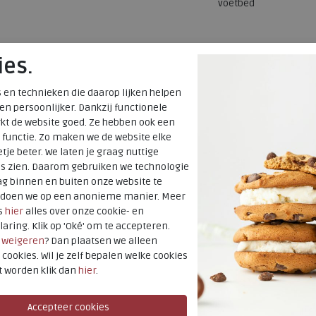
voetbed
ies.
 en technieken die daarop lijken helpen
 en persoonlijker. Dankzij functionele
kt de website goed. Ze hebben ook een
 functie. Zo maken we de website elke
tje beter. We laten je graag nuttige
es zien. Daarom gebruiken we technologie
g binnen en buiten onze website te
t doen we op een anonieme manier. Meer
s
hier
alles over onze cookie- en
laring. Klik op 'Oké' om te accepteren.
r
weigeren
? Dan plaatsen we alleen
 cookies. Wil je zelf bepalen welke cookies
t worden klik dan
hier
.