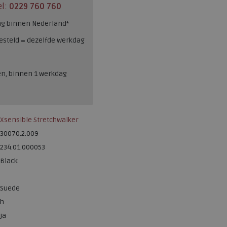
el:
0229 760 760
ng binnen Nederland*
esteld = dezelfde werkdag
en, binnen 1 werkdag
Xsensible Stretchwalker
30070.2.009
234.01.000053
Black
Suede
h
ja