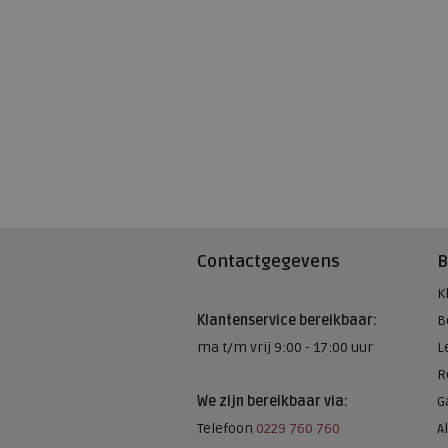
Contactgegevens
B
K
Klantenservice bereikbaar:
B
ma t/m vrij 9:00 - 17:00 uur
L
R
We zijn bereikbaar via:
G
Telefoon
0229 760 760
A