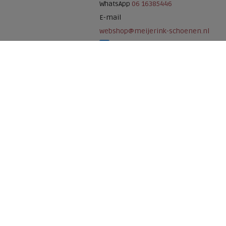
WhatsApp
06 16385446
E-mail
webshop@meijerink-schoenen.nl
Meijerink Schoenen op Facebook
Meijerink schoenen op Instagram
Meijerink Hoor
Nieuwsteeg 39
1621 EC, Hoorn
0229-296675
Betaalmogelijkheden