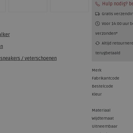
Hulp nodig? b
Gratis verzendi
Voor 14:00 uur b
verzonden*
alker
Altijd retourner
en
terugbetaald
 sneakers / veterschoenen
Merk
Fabrikantcode
Bestelcode
Kleur
Materiaal
Wijdtemaat
Uitneembaar