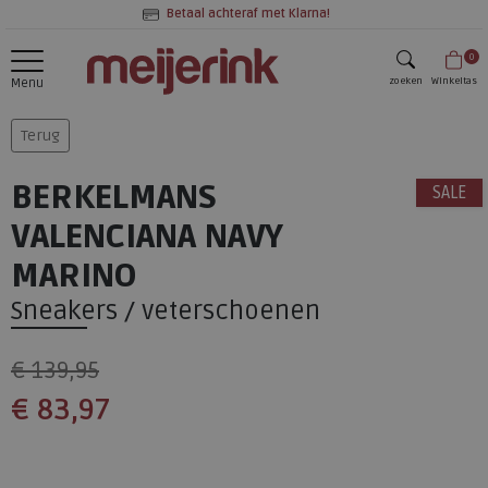
Betaal achteraf met Klarna!
0
zoeken
Winkeltas
Menu
zoeken
Terug
BERKELMANS
SALE
VALENCIANA NAVY
MARINO
Sneakers / veterschoenen
€ 139,95
€ 83,97