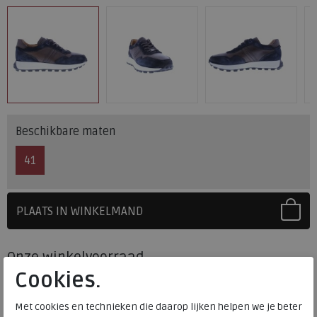
Beschikbare maten
41
PLAATS IN WINKELMAND
SELECTEER EERST UW MAAT
Onze winkelvoorraad
Cookies.
41
Maat
Meijerink Heemskerk
HEEMSKERK
Met cookies en technieken die daarop lijken helpen we je beter