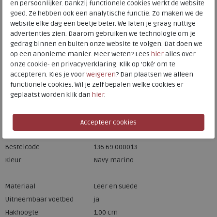
en persoonlijker. Dankzij functionele cookies werkt de website
Meijerink Hoorn
HOORN
goed. Ze hebben ook een analytische functie. Zo maken we de
website elke dag een beetje beter. We laten je graag nuttige
advertenties zien. Daarom gebruiken we technologie om je
Hulp nodig? bel:
0229 760 760
gedrag binnen en buiten onze website te volgen. Dat doen we
op een anonieme manier. Meer weten? Lees
hier
alles over
Gratis verzending binnen Nederland*
onze cookie- en privacyverklaring. Klik op 'Oké' om te
accepteren. Kies je voor
weigeren
? Dan plaatsen we alleen
Voor 14:00 uur besteld = dezelfde werkdag verzonden*
functionele cookies. Wil je zelf bepalen welke cookies er
Altijd retourneren, binnen 1 werkdag terugbetaald
geplaatst worden klik dan
hier
.
Merk
Berkelmans
Fabrikantcode
242228701
Bestelcode
136.69.000013
Kleur
Navy marino
Materiaal
Leer en suede
Uitneembaar voetbed
ja
Hakhoogte
1.00 cm