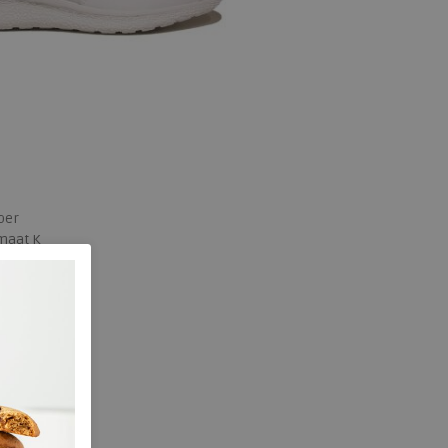
ber
maat K
 maten