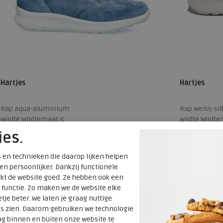
Hartjes
Hartjes
Rap aqua-aluminium
Rap weiss-sil
wijdte Wijdtemaat K
wijdte Wijdte
ies.
€ 199,95
€ 199,95
€ 139,97
€ 139,97
 en technieken die daarop lijken helpen
Beschikbare maten
Beschikbare
 en persoonlijker. Dankzij functionele
kt de website goed. Ze hebben ook een
SALE
5
SALE
6,5
 functie. Zo maken we de website elke
tje beter. We laten je graag nuttige
es zien. Daarom gebruiken we technologie
g binnen en buiten onze website te