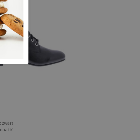
2 zwart
maat K