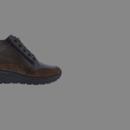
,5
6,5
7
7,5
8