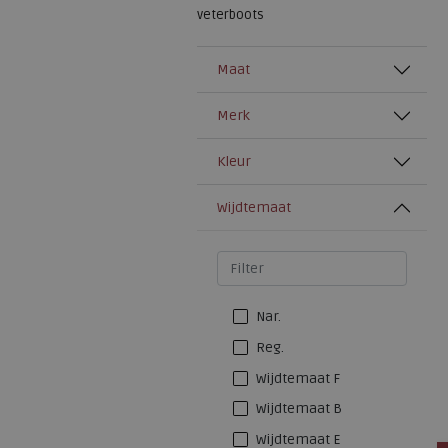
veterboots
Maat
Merk
Kleur
Wijdtemaat
Nar.
Reg.
Wijdtemaat F
Wijdtemaat B
Wijdtemaat E