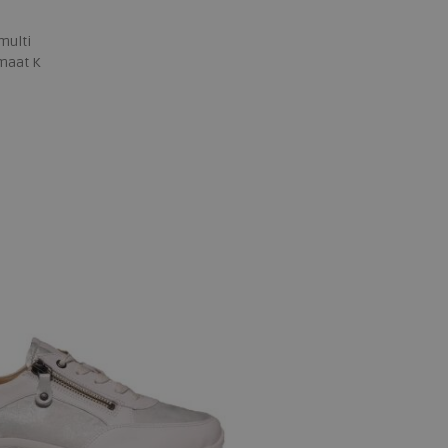
multi
maat K
 maten
,5
9