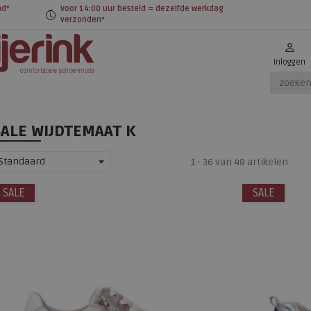
nd*
Voor 14:00 uur besteld = dezelfde werkdag
verzonden*
Inloggen
SALE WIJDTEMAAT K
Standaard
1 - 36 van 48 artikelen
SALE
SALE