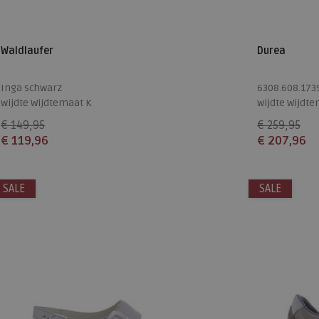
Waldlaufer
Durea
Inga schwarz
6308.608.173
wijdte Wijdtemaat K
wijdte Wijdte
€ 149,95
€ 259,95
€ 119,96
€ 207,96
Beschikbare maten
Beschikbare
SALE
5
6
7,5
SALE
7