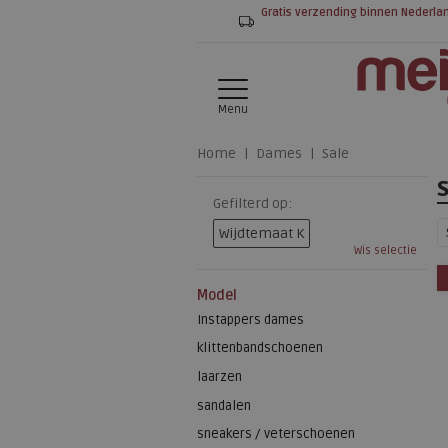
Gratis verzending binnen Nederla
Menu
Home
Dames
Sale
Gefilterd op:
Wijdtemaat K
Wis selectie
Model
Instappers dames
klittenbandschoenen
laarzen
sandalen
sneakers / veterschoenen