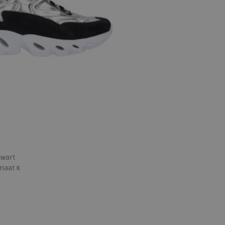
zwart
maat K
 maten