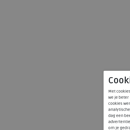
Cook
Met cookies
we je beter
cookies wer
analytische
dag een bee
advertenti
om je gedra