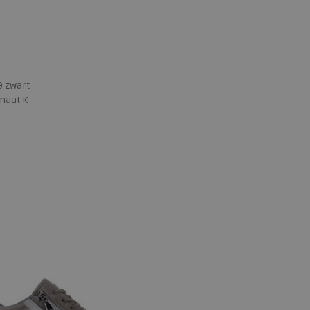
9 zwart
maat K
 maten