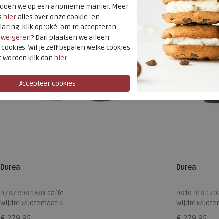
t doen we op een anonieme manier. Meer
s
hier
alles over onze cookie- en
laring. Klik op 'Oké' om te accepteren.
r
weigeren
? Dan plaatsen we alleen
 cookies. Wil je zelf bepalen welke cookies
t worden klik dan
hier
.
Durea
Durea
9787.998.1688 caffe
9810.918.170
wijdte Wijdtemaat K
wijdte Wijdte
€ 279,95
€ 279,95