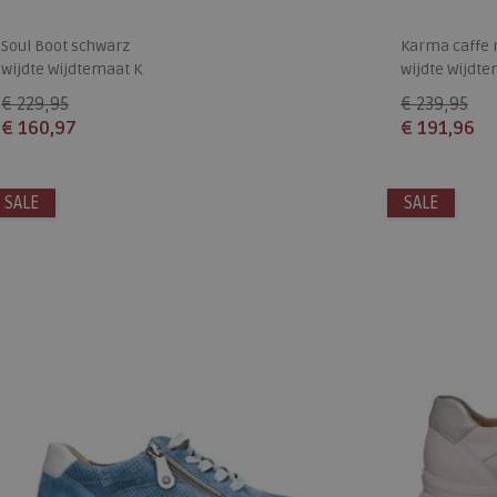
Soul Boot schwarz
Karma caffe 
wijdte Wijdtemaat K
wijdte Wijdte
€ 229,95
€ 239,95
€ 160,97
€ 191,96
Beschikbare maten
Beschikbare
SALE
6
SALE
5
7
7