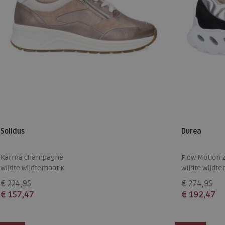
Solidus
Durea
Karma champagne
Flow Motion 
wijdte Wijdtemaat K
wijdte Wijdte
€ 224,95
€ 274,95
€ 157,47
€ 192,47
Beschikbare maten
Beschikbare