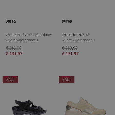
Durea
Durea
7419.219.1471 donker blauw
7419.218.1475 wit
wijdte Wijdtemaat K
wijdte Wijdtemaat H
€ 219,95
€ 219,95
€ 131,97
€ 131,97
Beschikbare maten
Beschikbare maten
3,5
5
4,5
5,5
SALE
SALE