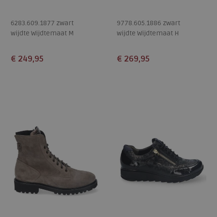
6283.609.1877 zwart
9778.605.1886 zwart
wijdte Wijdtemaat M
wijdte Wijdtemaat H
€ 249,95
€ 269,95
Beschikbare maten
Beschikbare maten
5
5,5
6,5
8
4,5
5
5,5
6
6,5
7
8
9