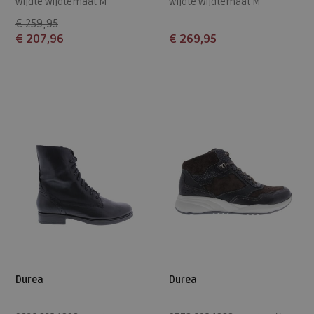
wijdte Wijdtemaat M
wijdte Wijdtemaat M
€ 259,95
€ 207,96
€ 269,95
Beschikbare maten
Beschikbare maten
6,5
5
5,5
6
6,5
7,5
8
Durea
Durea