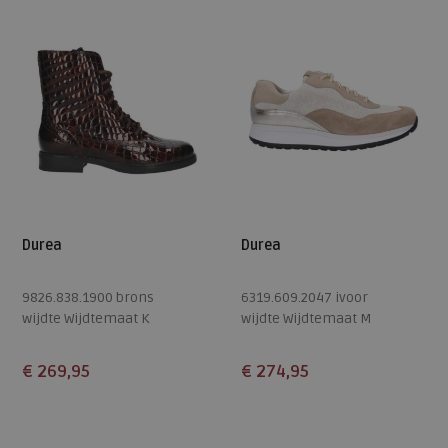
8
5,5
6
6,5
7,5
Durea
Durea
9826.838.1900 brons
6319.609.2047 ivoor
wijdte Wijdtemaat K
wijdte Wijdtemaat M
€ 269,95
€ 274,95
Beschikbare maten
Beschikbare maten
5
4
5
5,5
6
6,5