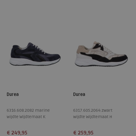
Beschikbare maten
Beschikbare maten
4,5
5
5,5
6
6,5
4,5
5
5,5
6
6,5
7
7,5
8
7
7,5
8,5
Durea
Durea
6316.608.2082 marine
6317.605.2064 zwart
wijdte Wijdtemaat K
wijdte Wijdtemaat H
€ 249,95
€ 259,95