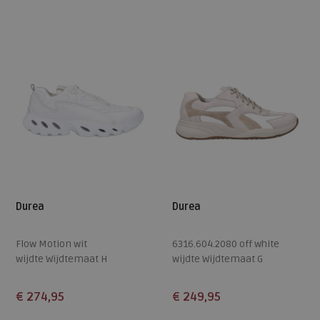
4,5
5
5,5
6
6,5
5
7
7,5
7
7,5
8
Durea
Durea
Flow Motion wit
6316.604.2080 off white
wijdte Wijdtemaat H
wijdte Wijdtemaat G
€ 274,95
€ 249,95