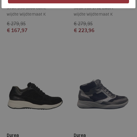
9787.998.1688 caffe
9810.918.1702 zwart
wijdte Wijdtemaat K
wijdte Wijdtemaat K
€ 279,95
€ 279,95
€ 167,97
€ 223,96
Beschikbare maten
Beschikbare maten
5,5
8
5,5
8
Durea
Durea