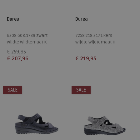
Durea
Durea
6308.608.1739 zwart
7258.218.3171 kers
wijdte Wijdtemaat K
wijdte Wijdtemaat H
€ 259,95
€ 207,96
€ 219,95
Beschikbare maten
Beschikbare maten
7
5
5,5
6,5
7
7,5
SALE
SALE