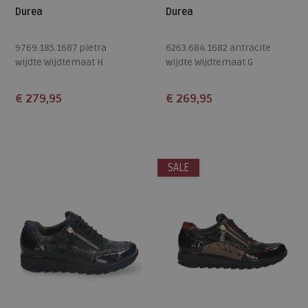
Durea
Durea
9769.185.1687 pietra
6263.684.1682 antracite
wijdte Wijdtemaat H
wijdte Wijdtemaat G
€ 279,95
€ 269,95
Beschikbare maten
Beschikbare maten
5
6
6,5
7
8
6
6,5
7,5
8
SALE
9