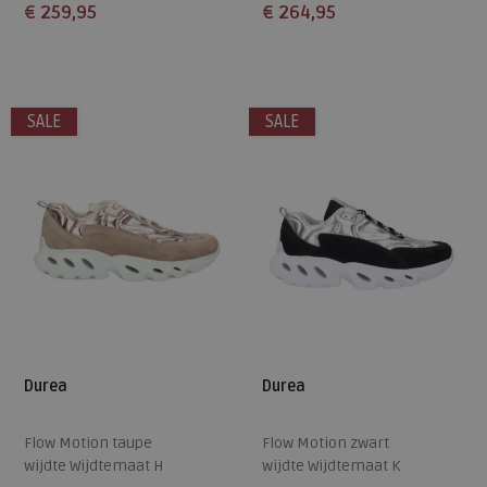
€ 259,95
€ 264,95
Beschikbare maten
Beschikbare maten
4,5
5
5,5
6
6,5
4
4,5
5
5,5
6
SALE
SALE
7
8
7,5
8
9
Durea
Durea
Flow Motion taupe
Flow Motion zwart
wijdte Wijdtemaat H
wijdte Wijdtemaat K