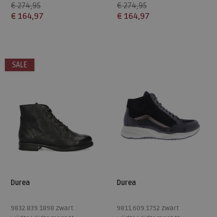
€ 274,95
€ 274,95
€ 164,97
€ 164,97
Beschikbare maten
Beschikbare maten
4
5
5,5
6
6,5
4,5
5
5,5
6,5
7
SALE
7
7,5
8
7,5
Durea
Durea
9832.839.1898 zwart
9811.609.1752 zwart