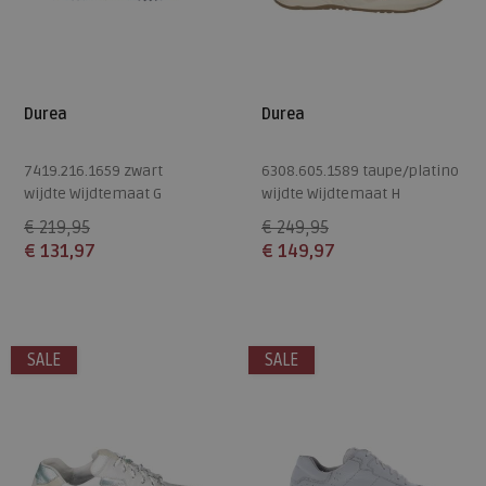
Durea
Durea
7419.216.1659 zwart
6308.605.1589 taupe/platino
wijdte Wijdtemaat G
wijdte Wijdtemaat H
€ 219,95
€ 249,95
€ 131,97
€ 149,97
Beschikbare maten
Beschikbare maten
6,5
8,5
7
SALE
SALE