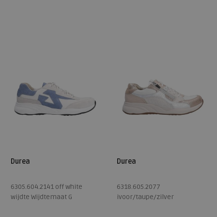
Beschikbare maten
Beschikbare maten
3,5
4,5
5
5,5
6
4,5
5
5,5
6
6,5
6,5
7
7,5
8,5
7
7,5
8
8,5
Durea
Durea
6305.604.2141 off white
6318.605.2077
wijdte Wijdtemaat G
ivoor/taupe/zilver
wijdte Wijdtemaat H