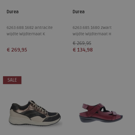
Durea
Durea
6263.688.1682 antracite
6263.685.1680 zwart
wijdte Wijdtemaat K
wijdte Wijdtemaat H
€ 269,95
€ 269,95
€ 134,98
Beschikbare maten
Beschikbare maten
5
6
7
8,5
4,5
8
SALE