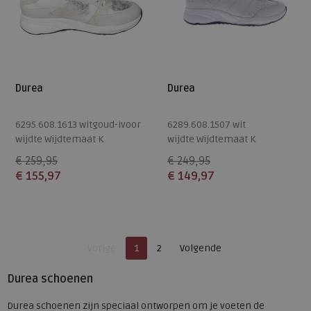
Durea
Durea
6295.608.1613 witgoud-ivoor
6289.608.1507 wit
wijdte Wijdtemaat K
wijdte Wijdtemaat K
€ 259,95
€ 249,95
€ 155,97
€ 149,97
Beschikbare maten
Beschikbare maten
4,5
8
5
6
Je bent op pagina
Pagina
Vorige
1
2
Volgende
Pagina
Durea schoenen
Durea schoenen zijn speciaal ontworpen om je voeten de