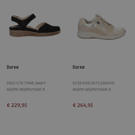
Durea
Durea
5923.578.7448 zwart
6318.608.2071 platino
wijdte Wijdtemaat K
wijdte Wijdtemaat K
€ 229,95
€ 264,95
Beschikbare maten
Beschikbare maten
5
5,5
6,5
7
7,5
3
3,5
4
4,5
5