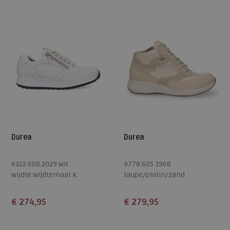
7
9
Durea
Durea
6322.608.2029 wit
9778.605.1968
wijdte Wijdtemaat K
taupe/platin/zand
wijdte Wijdtemaat H
€ 274,95
€ 279,95
Beschikbare maten
Beschikbare maten