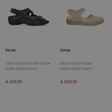
Durea
Durea
7258.219.0855 donker blauw
5923.575.0219 taupe
wijdte Wijdtemaat K
wijdte Wijdtemaat H
€ 219,95
€ 229,95
Beschikbare maten
Beschikbare maten
5
5,5
6
7,5
4,5
5
5,5
7
8