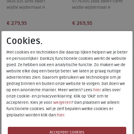
9826.835.1898 zwart
9778.605.1888 zwart-caffe
wijdte Wijdtemaat H
wijdte Wijdtemaat H
€ 279,95
€ 269,95
Beschikbare maten
Beschikbare maten
Cookies.
4,5
8
5,5
7
Met cookies en technieken die daarop lijken helpen we je beter
SALE
SALE
en persoonlijker. Dankzij functionele cookies werkt de website
goed. Ze hebben ook een analytische functie. Zo maken we de
website elke dag een beetje beter. We laten je graag nuttige
advertenties zien. Daarom gebruiken we technologie om je
gedrag binnen en buiten onze website te volgen. Dat doen we
op een anonieme manier. Meer weten? Lees
hier
alles over
onze cookie- en privacyverklaring. Klik op 'Oké' om te
accepteren. Kies je voor
weigeren
? Dan plaatsen we alleen
functionele cookies. Wil je zelf bepalen welke cookies er
geplaatst worden klik dan
hier
.
Durea
Durea