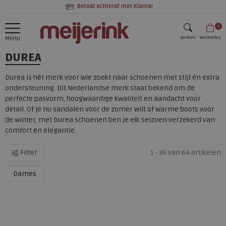
Betaal achteraf met Klarna!
0
zoeken
Winkeltas
Menu
DUREA
zoeken
Durea is hét merk voor wie zoekt naar schoenen met stijl én extra
ondersteuning. Dit Nederlandse merk staat bekend om de
perfecte pasvorm, hoogwaardige kwaliteit en aandacht voor
detail. Of je nu sandalen voor de zomer wilt of warme boots voor
de winter, met Durea schoenen ben je elk seizoen verzekerd van
comfort en elegantie.
Filter
1 - 36 van 64 artikelen
Dames