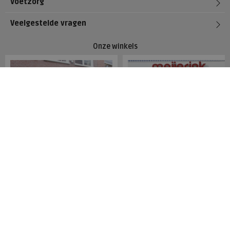
Voetzorg
Veelgestelde vragen
Onze winkels
Meijerink Hoorn
Meijerink Heemskerk
Nieuwsteeg 39
Deutzstraat 21 A
1621 EC, Hoorn
1961 NS, Heemskerk
0229-296675
0251-446006
Betaalmogelijkheden