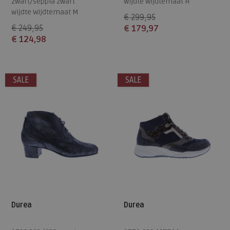
zwart/seppia zwart
wijdte Wijdtemaat H
wijdte Wijdtemaat M
€ 299,95
€ 249,95
€ 179,97
€ 124,98
Beschikbare maten
Beschikbare maten
4,5
9
SALE
SALE
Durea
Durea