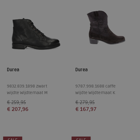
Durea
Durea
9832.839.1898 zwart
9787.998.1688 caffe
wijdte Wijdtemaat M
wijdte Wijdtemaat K
€ 259,95
€ 279,95
€ 207,96
€ 167,97
Beschikbare maten
Beschikbare maten
6,5
5,5
8