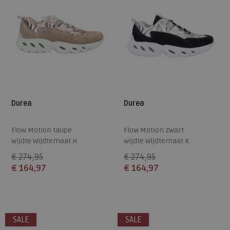
Durea
Durea
Flow Motion taupe
Flow Motion zwart
wijdte Wijdtemaat H
wijdte Wijdtemaat K
€ 274,95
€ 274,95
€ 164,97
€ 164,97
Beschikbare maten
Beschikbare maten
4
5
5,5
6
6,5
4,5
5
5,5
6,5
7
SALE
SALE
7
7,5
8
7,5