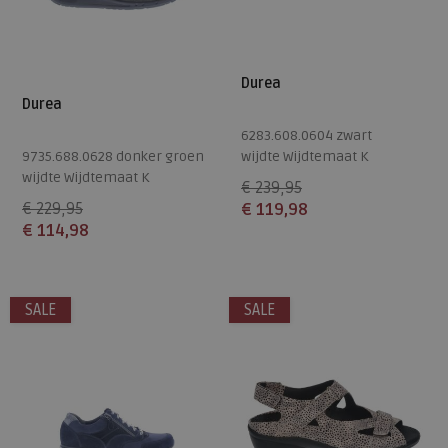
Durea
Durea
6283.608.0604 zwart
9735.688.0628 donker groen
wijdte Wijdtemaat K
wijdte Wijdtemaat K
€ 239,95
€ 229,95
€ 119,98
€ 114,98
Beschikbare maten
Beschikbare maten
4,5
4
SALE
SALE