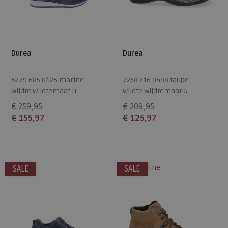
Durea
Durea
6279.685.0426 marine
7258.216.0498 taupe
wijdte Wijdtemaat H
wijdte Wijdtemaat G
€ 259,95
€ 209,95
€ 155,97
€ 125,97
Beschikbare maten
Beschikbare maten
4,5
4,5
alleen online
SALE
SALE