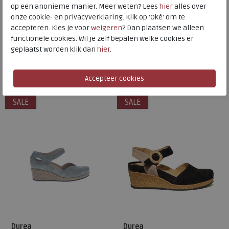
op een anonieme manier. Meer weten? Lees
hier
alles over
7258.216.3171 kers
7421.025.1027 zand
onze cookie- en privacyverklaring. Klik op 'Oké' om te
wijdte Wijdtemaat G
wijdte Wijdtemaat H
accepteren. Kies je voor
weigeren
? Dan plaatsen we alleen
functionele cookies. Wil je zelf bepalen welke cookies er
€ 189,95
€ 189,95
geplaatst worden klik dan
hier
.
€ 113,97
€ 113,97
Beschikbare maten
Beschikbare maten
7,5
4
4,5
5,5
7
SALE
SALE
Durea
Durea