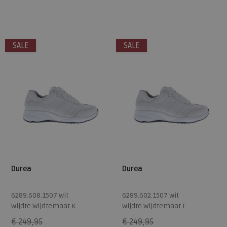
Beschikbare maten
Beschikbare maten
7
4,5
8
SALE
SALE
Durea
Durea
6289.608.1507 wit
6289.602.1507 wit
wijdte Wijdtemaat K
wijdte Wijdtemaat E
€ 249,95
€ 249,95