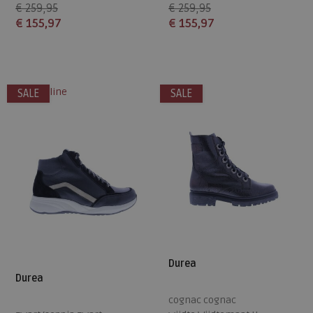
wijdte Wijdtemaat H
€ 259,95
€ 259,95
€ 155,97
€ 155,97
Beschikbare maten
Beschikbare maten
4,5
5
8
4,5
5
6,5
7,5
8
alleen online
SALE
SALE
Durea
Durea
cognac cognac