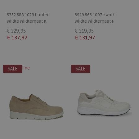
5752.588.1029 hunter
5919.565.1007 zwart
wijdte Wijdtemaat K
wijdte Wijdtemaat H
€ 229,95
€ 219,95
€ 137,97
€ 131,97
Beschikbare maten
Beschikbare maten
4
4,5
6
7
alleen online
SALE
SALE