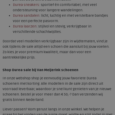
Durea sneakers
: sportief én comfortabel, met veel
ondersteuning voor langere wandelingen.
Durea sandalen
: licht, luchtig en met verstelbare bandjes
voor een perfecte pasvorm.
Durea laarzen
: stijlvol en stevig, verkrijgbaar in
verschillende schachtwijdtes.
Doordat veel modellen verkrijgbaar zijn in wijdtematen, vind je
ook tijdens de sale altijd een schoen die aansluit bij jouw voeten.
Zo kies je voor premium kwaliteit, maar dan voor een
aantrekkelijke prijs.
Shop Durea sale bij Van Meijerink schoenen
In onze webshop shop je eenvoudig jouw favoriete Durea
schoenen met korting. Alle modellen in de sale zijn direct uit
voorraad leverbaar, waardoor je snel kunt genieten van je nieuwe
schoenen. Bestel je voor meer dan € 50,-? Dan verzenden wij
gratis binnen Nederland.
Liever passen? Kom gerust langs in onze winkel. We helpen je
graag bij het vinden van de juiste maat, wijdte en stijl zodat jij met