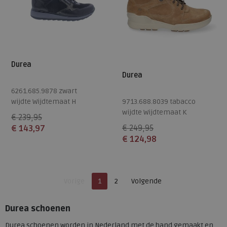
Durea
Durea
6261.685.9878 zwart
wijdte Wijdtemaat H
9713.688.8039 tabacco
wijdte Wijdtemaat K
€ 239,95
€ 143,97
€ 249,95
€ 124,98
Beschikbare maten
Beschikbare maten
4,5
4
Je bent op pagina
Pagina
Vorige
1
2
Volgende
Pagina
Durea schoenen
Durea schoenen worden in Nederland met de hand gemaakt en