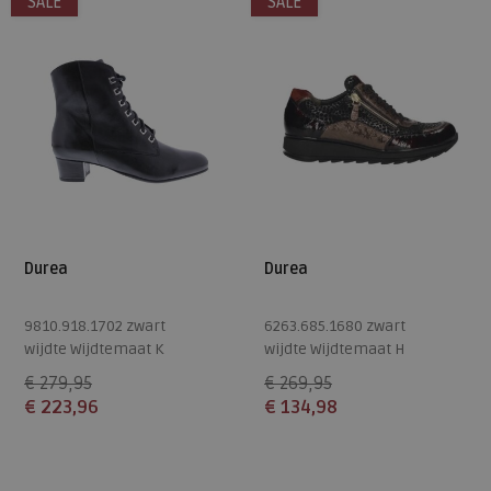
SALE
SALE
Durea
Durea
9810.918.1702 zwart
6263.685.1680 zwart
wijdte Wijdtemaat K
wijdte Wijdtemaat H
€ 279,95
€ 269,95
€ 223,96
€ 134,98
Beschikbare maten
Beschikbare maten
5,5
8
4,5
8