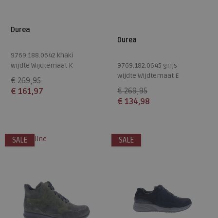
Durea
Durea
9769.188.0642 khaki
wijdte Wijdtemaat K
9769.182.0645 grijs
wijdte Wijdtemaat E
€ 269,95
€ 161,97
€ 269,95
€ 134,98
Beschikbare maten
Beschikbare maten
4,5
7,5
alleen online
SALE
SALE