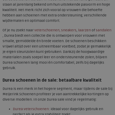
staan al jarenlang bekend om hun uitstekende pasvorm en hoge
kwaliteit. Het merk richt zich vooral op vrouwen die behoefte
hebben aan schoenen met extra ondersteuning, verschillende
wijdtematen en optimaal comfort.
Of je nu zoekt naar
veterschoenen, sneakers
,
laarzen
of
sandalen
, Durea biedt een collectie die is ontworpen voor vrouwen met
smalle, gemiddelde én brede voeten. De schoenen beschikken
vrijwel altijd over een uitneembaar voetbed, zodat je gemakkelijk
je eigen steunzolen kunt gebruiken. Dankzij de hoogwaardige
materialen zoals soepel leer en ondersteunende zolen, blijven
Durea schoenen lang mooi én comfortabel, zelfs bij dagelijks
gebruik.
Durea schoenen in de sale: betaalbare kwaliteit
Durea is een merk in het hogere segment, maar tijdens de sale bij
Meijerink Schoenen profiteer je van aantrekkelijke kortingen op
diverse modellen. In onze Durea sale vind je regelmatig:
Durea veterschoenen
: ideaal voor dagelijks gebruik en
perfect als je extra stabiliteit zoekt.