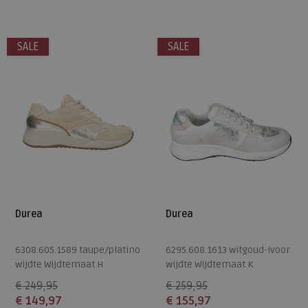
Beschikbare maten
Beschikbare maten
4,5
5,5
6,5
8,5
SALE
SALE
Durea
Durea
6308.605.1589 taupe/platino
6295.608.1613 witgoud-ivoor
wijdte Wijdtemaat H
wijdte Wijdtemaat K
€ 249,95
€ 259,95
€ 149,97
€ 155,97