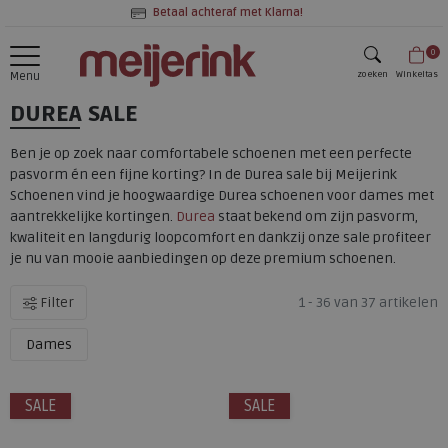
Betaal achteraf met Klarna!
0
zoeken
Winkeltas
Menu
DUREA SALE
zoeken
Ben je op zoek naar comfortabele schoenen met een perfecte
pasvorm én een fijne korting? In de Durea sale bij Meijerink
Schoenen vind je hoogwaardige Durea schoenen voor dames met
aantrekkelijke kortingen.
Durea
staat bekend om zijn pasvorm,
kwaliteit en langdurig loopcomfort en dankzij onze sale profiteer
je nu van mooie aanbiedingen op deze premium schoenen.
Filter
1 - 36 van 37 artikelen
Dames
SALE
SALE