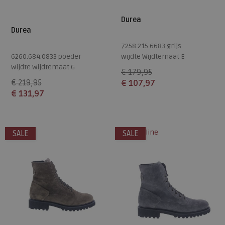
Durea
Durea
7258.215.6683 grijs
6260.684.0833 poeder
wijdte Wijdtemaat E
wijdte Wijdtemaat G
€ 179,95
€ 219,95
€ 107,97
€ 131,97
Beschikbare maten
Beschikbare maten
4,5
5,5
10
alleen online
SALE
SALE