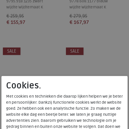
9795.918.1235 zwart
9778.608.1177 blauw
wijdte Wijdtemaat K
wijdte Wijdtemaat K
€ 259,95
€ 279,95
€ 155,97
€ 167,97
Beschikbare maten
Beschikbare maten
8
9
4,5
5
5,5
8,5
9
SALE
SALE
Cookies.
Met cookies en technieken die daarop lijken helpen we je beter
en persoonlijker. Dankzij functionele cookies werkt de website
goed. Ze hebben ook een analytische functie. Zo maken we de
website elke dag een beetje beter. We laten je graag nuttige
advertenties zien. Daarom gebruiken we technologie om je
Durea
Durea
gedrag binnen en buiten onze website te volgen. Dat doen we