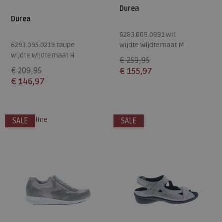
Durea
Durea
6283.609.0891 wit
6293.095.0219 taupe
wijdte Wijdtemaat M
wijdte Wijdtemaat H
€ 259,95
€ 209,95
€ 155,97
€ 146,97
Beschikbare maten
Beschikbare maten
4,5
7,5
alleen online
SALE
SALE