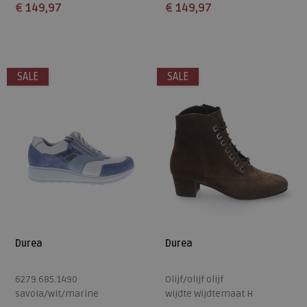
€ 149,97
€ 149,97
Beschikbare maten
Beschikbare maten
5
6
5
SALE
SALE
Durea
Durea
6279.685.1490
Olijf/olijf olijf
savoia/wit/marine
wijdte Wijdtemaat H