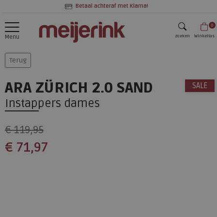
Betaal achteraf met Klarna!
0
zoeken
Winkeltas
Menu
zoeken
Terug
ARA ZÜRICH 2.0 SAND
SALE
Instappers dames
€ 119,95
€ 71,97