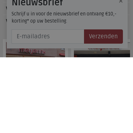
×
Nieuwsbrief
Voetzorg
Schrijf u in voor de nieuwsbrief en ontvang €10,-
korting* op uw bestelling.
Veelgestelde vragen
Onze winkels
Verzenden
Meijerink Hoorn
Meijerink Heemskerk
Nieuwsteeg 39
Deutzstraat 21 A
1621 EC, Hoorn
1961 NS, Heemskerk
0229-296675
0251-446006
Betaalmogelijkheden