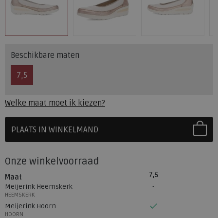
Beschikbare maten
7,5
Welke maat moet ik kiezen?
PLAATS IN WINKELMAND
SELECTEER EERST UW MAAT
Onze winkelvoorraad
7,5
Maat
Meijerink Heemskerk
HEEMSKERK
Meijerink Hoorn
HOORN