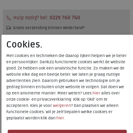
Hulp nodig? bel:
0229 760 760
Gratis verzending binnen Nederland*
Voor 14:00 uur besteld = dezelfde werkdag verzonden*
Cookies.
Altijd retourneren, binnen 1 werkdag terugbetaald
Met cookies en technieken die daarop lijken helpen we je beter
en persoonlijker. Dankzij functionele cookies werkt de website
Merk
Ara
goed. Ze hebben ook een analytische functie. Zo maken we de
Fabrikantcode
1250664-08
website elke dag een beetje beter. We laten je graag nuttige
advertenties zien. Daarom gebruiken we technologie om je
Bestelcode
240.19.000001
gedrag binnen en buiten onze website te volgen. Dat doen we
Kleur
Sand
op een anonieme manier. Meer weten? Lees
hier
alles over
onze cookie- en privacyverklaring. Klik op 'Oké' om te
Materiaal
Leer
accepteren. Kies je voor
weigeren
? Dan plaatsen we alleen
functionele cookies. Wil je zelf bepalen welke cookies er
Wijdtemaat
h
geplaatst worden klik dan
hier
.
Uitneembaar voetbed
nee