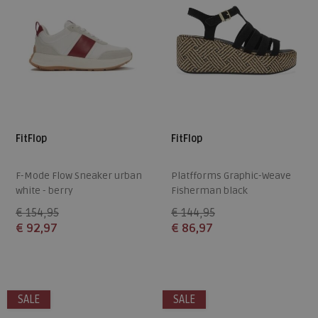
FitFlop
FitFlop
F-Mode Flow Sneaker urban
Platfforms Graphic-Weave
white - berry
Fisherman black
€ 154,95
€ 144,95
€ 92,97
€ 86,97
Beschikbare maten
Beschikbare maten
36
37
38
39
40
36
37
38
39
40
SALE
SALE
41
42
43
41
42