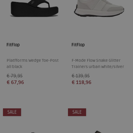
FitFlop
FitFlop
Platfforms Wedge Toe-Post
F-Mode Flow Snake Glitter
all black
Trainers urban white/silver
€ 79,95
€ 139,95
€ 67,96
€ 118,96
Beschikbare maten
Beschikbare maten
36
37
38
39
40
36
37
38
39
40
SALE
SALE
41
42
41
42
43