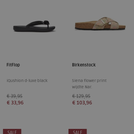
FitFlop
Birkenstock
iQushion d-luxe black
Siena flower print
wijdte Nar.
€ 39,95
€ 129,95
€ 33,96
€ 103,96
Beschikbare maten
Beschikbare maten
36
37
38
39
40
37
38
39
42
SALE
SALE