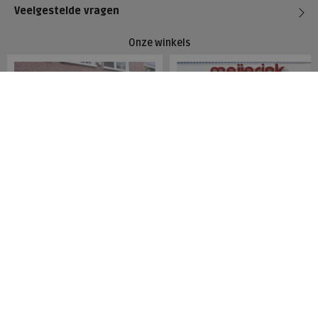
Veelgestelde vragen
Onze winkels
Meijerink Hoorn
Meijerink Heemskerk
Nieuwsteeg 39
Deutzstraat 21 A
1621 EC, Hoorn
1961 NS, Heemskerk
0229-296675
0251-446006
Betaalmogelijkheden