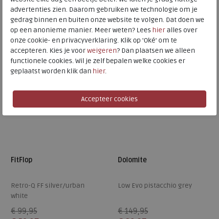
Beschikbare maten
Beschikbare maten
advertenties zien. Daarom gebruiken we technologie om je
gedrag binnen en buiten onze website te volgen. Dat doen we
39
40
42
37
38
39
40
41
op een anonieme manier. Meer weten? Lees
hier
alles over
onze cookie- en privacyverklaring. Klik op 'Oké' om te
SALE
SALE
accepteren. Kies je voor
weigeren
? Dan plaatsen we alleen
functionele cookies. Wil je zelf bepalen welke cookies er
geplaatst worden klik dan
hier
.
FitFlop
Dolomite
Retro-Q FF silver/urban
Low Evo pistacchio grey
white
€ 99,95
€ 149,95