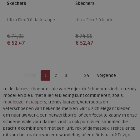
Skechers
Skechers
Ultra Flex 3.0 dark taupe
Ultra Flex 3.0 black
€ 74,95
€ 74,95
€ 52,47
€ 52,47
Beschikbare maten
Beschikbare maten
36
39
40
41
42
36
37
39
40
41
Je bent op pagina
Pagina
42
Vorige
1
2
3
24
Volgende
Pagina
In de damesschoenen sale van Meijerink Schoenen vindt u trendy
modellen die u met allerlei kleding kunt combineren, zoals:
modieuze instappers
, trendy laarzen, veterboots en
veterschoenen van bekende merken. Wilt u zich elegant kleden
om naar uw werk, een netwerkborrel of een feest te gaan? In onze
schoenensale voor dames vindt u ook pumps en sandalen die
prachtig combineren met een jurk, rok of damespak. Trekt u er op
uit voor het maken van een wandeling of een fietstocht? Er zijn