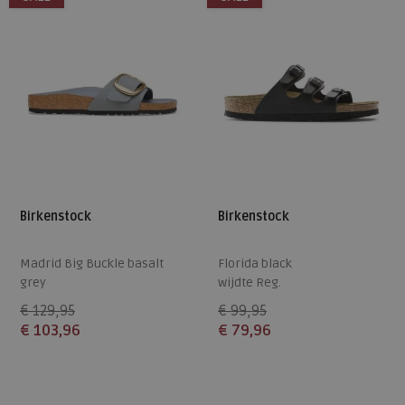
Birkenstock
Birkenstock
Madrid Big Buckle basalt
Florida black
grey
wijdte Reg.
wijdte Nar.
€ 129,95
€ 99,95
€ 103,96
€ 79,96
Beschikbare maten
Beschikbare maten
37
39
40
41
42
37
40
41