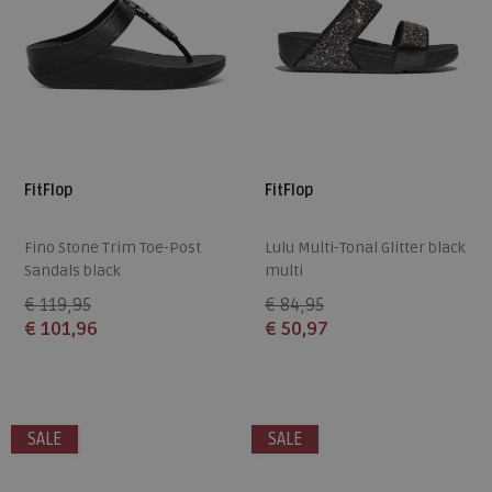
FitFlop
FitFlop
Fino Stone Trim Toe-Post
Lulu Multi-Tonal Glitter black
Sandals black
multi
€ 119,95
€ 84,95
€ 101,96
€ 50,97
Beschikbare maten
Beschikbare maten
36
37
38
39
40
36
37
38
39
40
SALE
SALE
41
42
43
41
42
43