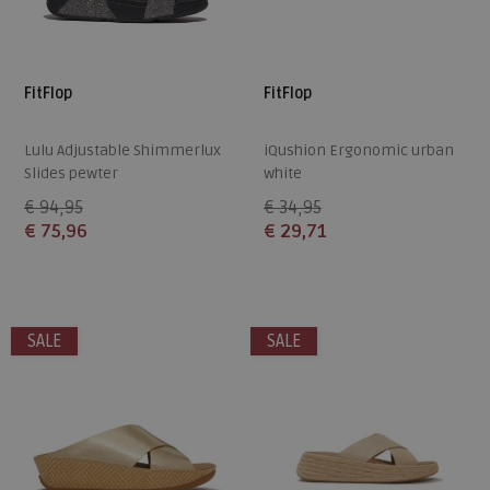
FitFlop
FitFlop
Lulu Adjustable Shimmerlux
iQushion Ergonomic urban
Slides pewter
white
€ 94,95
€ 34,95
€ 75,96
€ 29,71
Beschikbare maten
Beschikbare maten
36
37
38
39
40
36
37
38
39
40
SALE
SALE
41
42
43
41
42
43