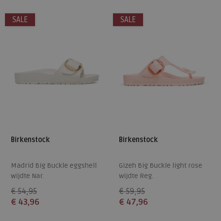
37
40
37
38
39
40
41
SALE
SALE
42
Birkenstock
Birkenstock
Madrid Big Buckle eggshell
Gizeh Big Buckle light rose
wijdte Nar.
wijdte Reg.
€ 54,95
€ 59,95
€ 43,96
€ 47,96
Beschikbare maten
Beschikbare maten