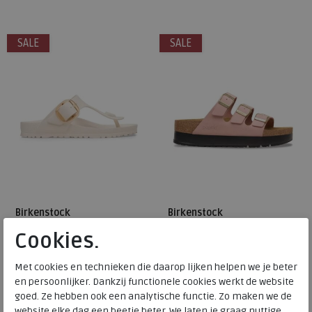
37
38
39
40
41
39
40
41
SALE
SALE
Birkenstock
Birkenstock
Cookies.
Gizeh Big Buckle eggshell
Papillio Florida pink clay
wijdte Reg.
wijdte Nar.
Met cookies en technieken die daarop lijken helpen we je beter
en persoonlijker. Dankzij functionele cookies werkt de website
€ 59,95
€ 119,95
goed. Ze hebben ook een analytische functie. Zo maken we de
€ 47,96
€ 71,97
website elke dag een beetje beter. We laten je graag nuttige