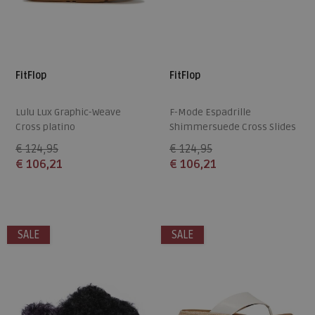
FitFlop
FitFlop
Lulu Lux Graphic-Weave
F-Mode Espadrille
Cross platino
Shimmersuede Cross Slides
platino
€ 124,95
€ 124,95
€ 106,21
€ 106,21
Beschikbare maten
Beschikbare maten
36
37
38
39
40
36
37
38
39
40
SALE
SALE
41
42
43
41
42