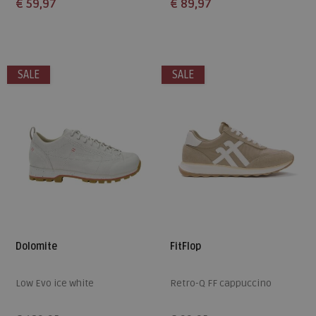
€ 59,97
€ 89,97
Beschikbare maten
Beschikbare maten
36
37
38
39
40
6,5
SALE
SALE
41
42
Dolomite
FitFlop
Low Evo ice white
Retro-Q FF cappuccino