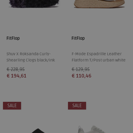
FitFlop
FitFlop
Shuv X Roksanda Curly-
F-Mode Espadrille Leather
Shearling Clogs black/ink
Flatform T/Post urban white
€ 228,95
€ 129,95
€ 194,61
€ 110,46
Beschikbare maten
Beschikbare maten
37
38
39
42
SALE
SALE