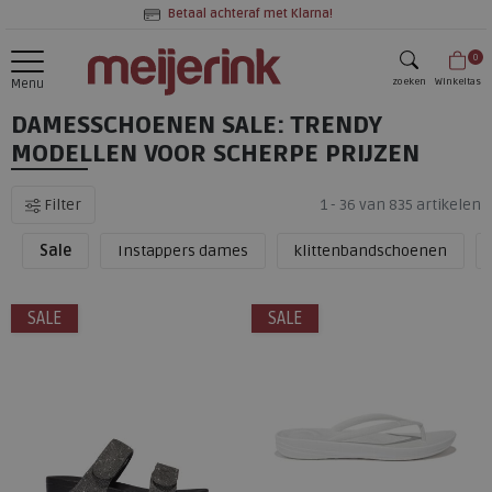
Betaal achteraf met Klarna!
0
zoeken
Winkeltas
Menu
DAMESSCHOENEN SALE: TRENDY
zoeken
MODELLEN VOOR SCHERPE PRIJZEN
Filter
1 - 36 van 835 artikelen
Sale
Instappers dames
klittenbandschoenen
SALE
SALE