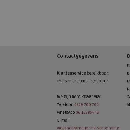
Contactgegevens
B
K
Klantenservice bereikbaar:
B
ma t/m vrij 9:00 - 17:00 uur
L
R
We zijn bereikbaar via:
G
Telefoon
0229 760 760
A
WhatsApp
06 16385446
E-mail
webshop@meijerink-schoenen.nl