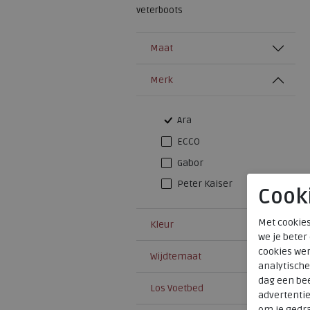
veterboots
Maat
Merk
Ara
ECCO
Gabor
Peter Kaiser
Cook
Met cookies
Kleur
we je beter
cookies wer
Wijdtemaat
analytische
dag een bee
Los Voetbed
advertenti
om je gedra