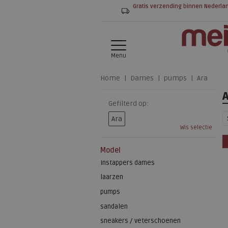
Gratis verzending binnen Nederla
Menu
Home
Dames
pumps
Ara
Gefilterd op:
Ara
Wis selectie
Model
Instappers dames
laarzen
pumps
sandalen
sneakers / veterschoenen