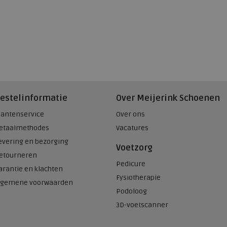
estelinformatie
Over Meijerink Schoenen
lantenservice
Over ons
etaalmethodes
Vacatures
evering en bezorging
Voetzorg
etourneren
Pedicure
arantie en klachten
Fysiotherapie
lgemene voorwaarden
Podoloog
3D-voetscanner