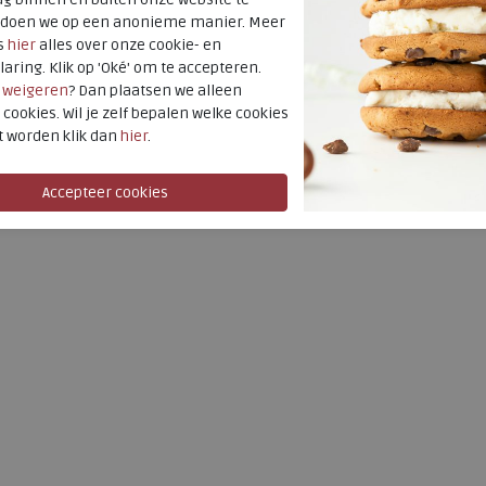
4,5
8
t doen we op een anonieme manier. Meer
s
hier
alles over onze cookie- en
laring. Klik op 'Oké' om te accepteren.
r
weigeren
? Dan plaatsen we alleen
 cookies. Wil je zelf bepalen welke cookies
t worden klik dan
hier
.