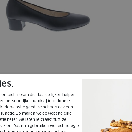
Ara
ies.
Vicenza black
 en technieken die daarop lijken helpen
wijdte Wijdtemaat G
 en persoonlijker. Dankzij functionele
kt de website goed. Ze hebben ook een
€ 119,95
 functie. Zo maken we de website elke
€ 83,97
tje beter. We laten je graag nuttige
Beschikbare maten
es zien. Daarom gebruiken we technologie
g binnen en buiten onze website te