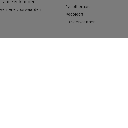
arantie en klachten
Fysiotherapie
lgemene voorwaarden
Podoloog
3D-voetscanner
Onze winkels
n
Meijerink Heemskerk
Deutzstraat 21 A
1961 NS, Heemskerk
0251-446006