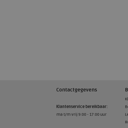
Contactgegevens
B
K
Klantenservice bereikbaar:
B
ma t/m vrij 9:00 - 17:00 uur
L
R