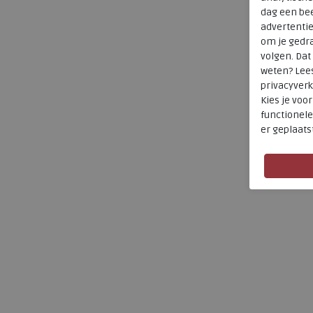
dag een bee
M
advertenti
om je gedra
A
volgen. Da
T
weten? Lee
privacyverk
Kies je voo
functionele
er geplaats