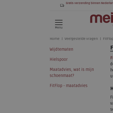
Gratis verzending binnen Nederla
Menu
Home
Veelgestelde vragen
FitFlo
Wijdtematen
F
Hielspoor
d
Maatadvies, wat is mijn
h
schoenmaat?
u
FitFlop - maatadvies
H
F
v
s