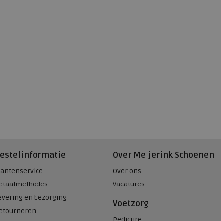
estelinformatie
Over Meijerink Schoenen
lantenservice
Over ons
etaalmethodes
Vacatures
evering en bezorging
Voetzorg
etourneren
Pedicure