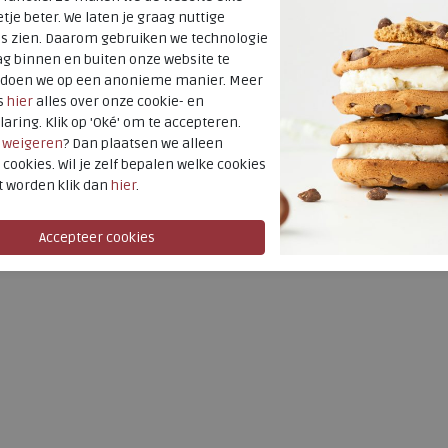
tje beter. We laten je graag nuttige
aat FitFlop™:
41
42
43
44
45
es zien. Daarom gebruiken we technologie
g binnen en buiten onze website te
antal mm:
258 mm
266 mm
275 mm
283 mm
290 m
t doen we op een anonieme manier. Meer
erug naar onze collectie FitFlop schoenen, klik hier op
FitFlo
s
hier
alles over onze cookie- en
laring. Klik op 'Oké' om te accepteren.
r
weigeren
? Dan plaatsen we alleen
 cookies. Wil je zelf bepalen welke cookies
t worden klik dan
hier
.