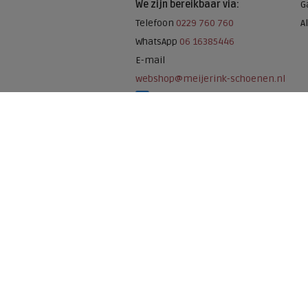
We zijn bereikbaar via:
G
Telefoon
0229 760 760
A
WhatsApp
06 16385446
E-mail
webshop@meijerink-schoenen.nl
Meijerink Schoenen op Facebook
Meijerink schoenen op Instagram
Meijerink Hoor
Nieuwsteeg 39
1621 EC, Hoorn
0229-296675