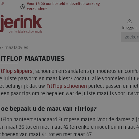
nd*
Voor 14:00 uur besteld = dezelfde werkdag
verzonden*
Inloggen
p - maatadvies
FITFLOP MAATADVIES
itFlop slippers
, schoenen en sandalen zijn modieus en comfo
e juiste pasvorm en maat kiest? Zodat u alle voordelen uit uw
et belangrijk dat uw
FitFlop schoenen
perfect passen en niet t
 een paar tips om te bepalen wat de juiste maat is voor uw v
oe bepaalt u de maat van FitFlop?
itFlop hanteert standaard Europese maten. Voor de dames zijn
an maat 36 tot en met maat 42 (en enkele modellen in maat 43)
choenen van maat 41 tot en met maat 47.