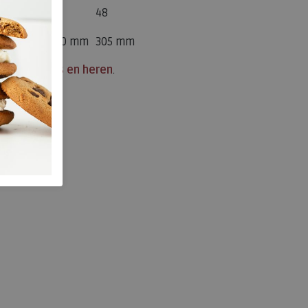
46
47
48
m
295 mm
300 mm
305 mm
p voor dames en heren
.