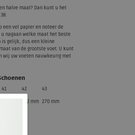
een halve maat? Dan kunt u het
 38.
 een vel papier en noteer de
 u nagaan welke maat het beste
s gelijk, dus een kleine
 maat van de grootste voet. U kunt
en wij uw voeten nauwkeurig met
 Schoenen
41
42
43
m
254 mm
262 mm
270 mm
 Schoenen