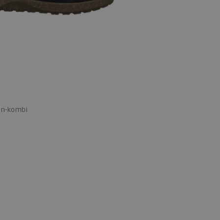
an-kombi
 maten
43
44
45
46