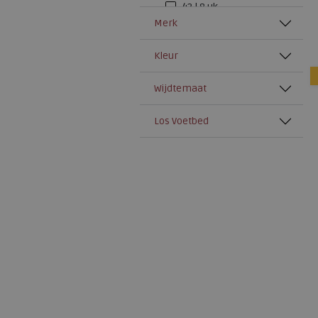
42 | 8 uk
Merk
42,5 | 8,5 uk
43 | 9 uk
Kleur
44 | 10 uk
Wijdtemaat
44,5
45 | 10,5 uk
Los Voetbed
45,5
46 | 11 uk
46,5
47 | 12 uk
47,5 | 12,5 uk
48 | 13 uk
49
50