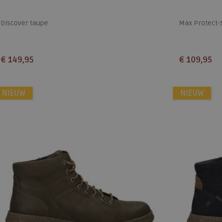
Discover taupe
Max Protect-
€ 149,95
€ 109,95
Beschikbare maten
Beschikbare
NIEUW
41
42
43
44
45
46
NIEUW
40
41