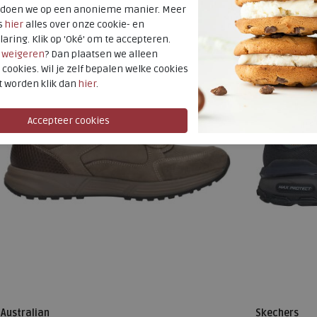
NIEUW
7,5
8
8,5
9
9+
10
10,5
11
NIEUW
40
41
t doen we op een anonieme manier. Meer
s
hier
alles over onze cookie- en
12
48
laring. Klik op 'Oké' om te accepteren.
r
weigeren
? Dan plaatsen we alleen
 cookies. Wil je zelf bepalen welke cookies
t worden klik dan
hier
.
Australian
Skechers