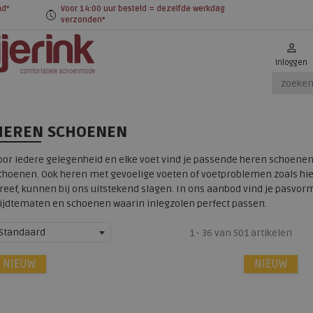
nd*
Voor 14:00 uur besteld = dezelfde werkdag
verzonden*
Inloggen
HEREN SCHOENEN
oor iedere gelegenheid en elke voet vind je passende heren schoenen 
choenen. Ook heren met gevoelige voeten of voetproblemen zoals hiel
reef, kunnen bij ons uitstekend slagen. In ons aanbod vind je pasvo
ijdtematen en schoenen waarin inlegzolen perfect passen.
Standaard
1 - 36 van 501 artikelen
NIEUW
NIEUW