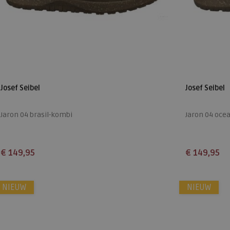
Josef Seibel
Josef Seibel
Jaron 04 brasil-kombi
Jaron 04 oce
€ 149,95
€ 149,95
Beschikbare maten
Beschikbare
NIEUW
41
42
43
44
45
46
NIEUW
41
42