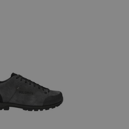
 maten
9+
10