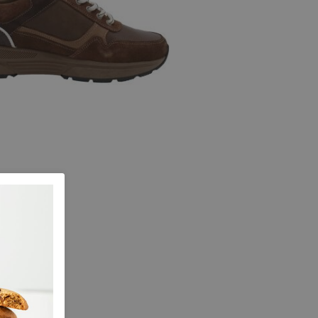
nac/grey
maat K
 maten