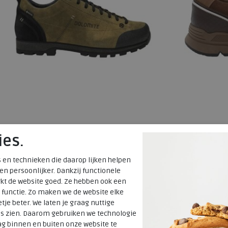
Dolomite
Australian
ies.
 en technieken die daarop lijken helpen
54 Low Dust GTX autumn brown
Connery cog
 en persoonlijker. Dankzij functionele
wijdte Wijdte
kt de website goed. Ze hebben ook een
 functie. Zo maken we de website elke
€ 169,95
€ 189,95
tje beter. We laten je graag nuttige
es zien. Daarom gebruiken we technologie
Beschikbare maten
Beschikbare
g binnen en buiten onze website te