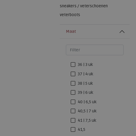
sneakers / veterschoenen
veterboots
Maat
36 | 3 uk
37 | 4 uk
38 | 5 uk
39 | 6 uk
40 | 6,5 uk
40,5 | 7 uk
41 | 7,5 uk
41,5