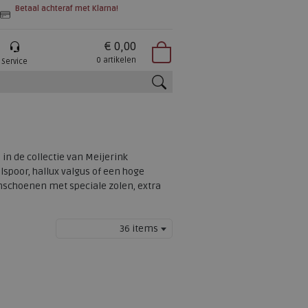
Betaal achteraf met Klarna!
€ 0,00
0 artikelen
Service
zoeken
in de collectie van Meijerink
spoor, hallux valgus of een hoge
rmschoenen met speciale zolen, extra
36 items