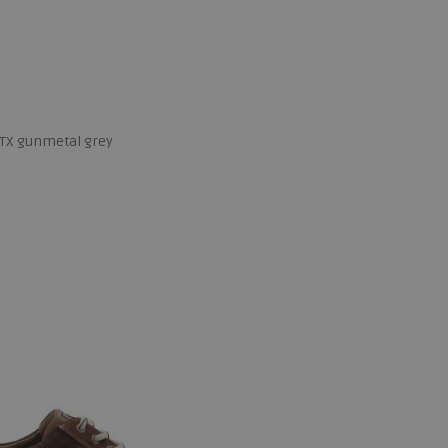
GTX gunmetal grey
 maten
,5
9
9+
10
10,5
11