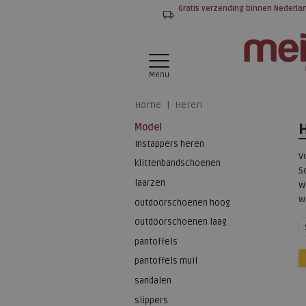
Gratis verzending binnen Nederla
Menu
Home
Heren
Model
Instappers heren
V
klittenbandschoenen
S
laarzen
w
w
outdoorschoenen hoog
outdoorschoenen laag
pantoffels
pantoffels muil
sandalen
slippers