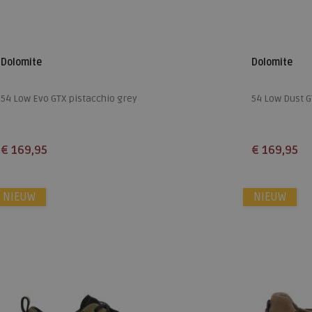
Dolomite
Dolomite
54 Low Evo GTX pistacchio grey
54 Low Dust 
€ 169,95
€ 169,95
Beschikbare maten
Beschikbare
NIEUW
8,5
9
9+
10
10,5
NIEUW
7,5
8
8
12