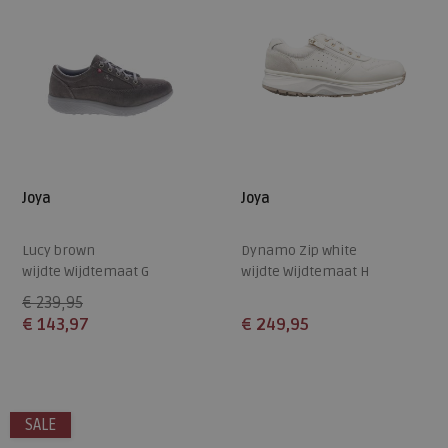
Joya
Joya
Lucy brown
Dynamo Zip white
wijdte Wijdtemaat G
wijdte Wijdtemaat H
€ 239,95
€ 143,97
€ 249,95
Beschikbare maten
Beschikbare maten
41
42,5
37
37,5
38
39,5
40
SALE
41
42