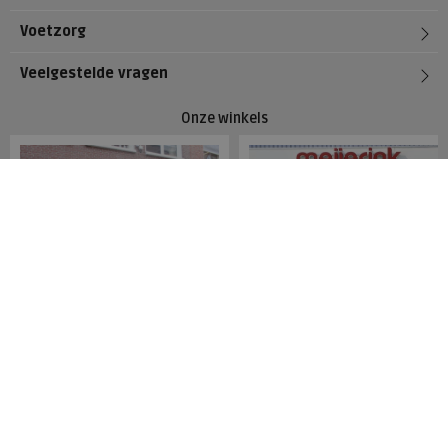
Voetzorg
Veelgestelde vragen
Onze winkels
Meijerink Hoorn
Meijerink Heemskerk
Nieuwsteeg 39
Deutzstraat 21 A
1621 EC, Hoorn
1961 NS, Heemskerk
0229-296675
0251-446006
Betaalmogelijkheden