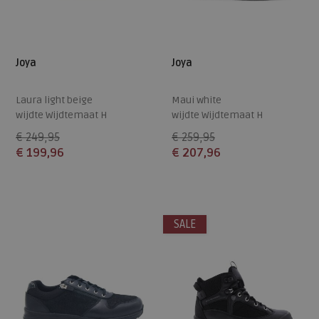
Joya
Joya
Laura light beige
Maui white
wijdte Wijdtemaat H
wijdte Wijdtemaat H
€ 249,95
€ 259,95
€ 199,96
€ 207,96
Beschikbare maten
Beschikbare maten
40,5
41
42,5
37
40
41
41,5
43
SALE