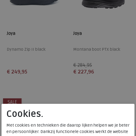
Joya
Joya
Dynamo Zip II black
Montana boot PTX black
€ 284,95
€ 249,95
€ 227,96
Beschikbare maten
Beschikbare maten
37
37,5
38,5
39
39,5
37
43
SALE
40,5
42,5
Cookies.
Met cookies en technieken die daarop lijken helpen we je beter
en persoonlijker. Dankzij functionele cookies werkt de website