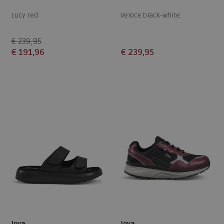
Lucy red
Veloce black-white
€ 239,95
€ 191,96
€ 239,95
Beschikbare maten
Beschikbare maten
41,5
38
39
39,5
40
41