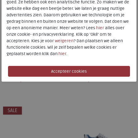
goed. Ze hebben ook een analytische functie. Zo maken we de
website elke dag een beetje beter. We laten je graag nuttige
advertenties zien. Daarom gebruiken we technologie om je
gedrag binnen en buiten onze website te volgen. Dat doen we
op een anonieme manier. Meer weten? Lees
hier
alles over
onze cookie- en privacyverklaring. Klik op 'Oké' om te
accepteren. Kies je voor
weigeren
? Dan plaatsen we alleen
Joya
Joya
functionele cookies. Wil je zelf bepalen welke cookies er
geplaatst worden klik dan
hier
.
Dynamo Zip II dark red
Dublin black
€ 249,95
€ 149,97
€ 269,95
Beschikbare maten
Beschikbare maten
40,5
37
37,5
SALE