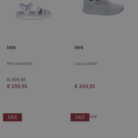
Joya
Joya
Merida white
Laura white
€ 209,95
€ 199,95
€ 249,95
Beschikbare maten
Beschikbare maten
39
40
41
42
37,5
38
42,5
43
alleen online
SALE
SALE