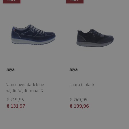
Joya
Joya
Vancouver dark blue
Laura II black
wijdte Wijdtemaat G
€ 219,95
€ 249,95
€ 131,97
€ 199,96
Beschikbare maten
Beschikbare maten
36,5
38,5
40,5
42,5