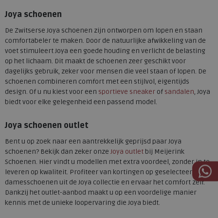
Joya schoenen
De Zwitserse Joya schoenen zijn ontworpen om lopen en staan
comfortabeler te maken. Door de natuurlijke afwikkeling van de
voet stimuleert Joya een goede houding en verlicht de belasting
op het lichaam. Dit maakt de schoenen zeer geschikt voor
dagelijks gebruik, zeker voor mensen die veel staan of lopen. De
schoenen combineren comfort met een stijlvol, eigentijds
design. Of u nu kiest voor een
sportieve sneaker
of
sandalen
, Joya
biedt voor elke gelegenheid een passend model.
Joya schoenen outlet
Bent u op zoek naar een aantrekkelijk geprijsd paar Joya
schoenen? Bekijk dan zeker onze
Joya outlet
bij Meijerink
Schoenen. Hier vindt u modellen met extra voordeel, zonder in te
leveren op kwaliteit. Profiteer van kortingen op geselecteerde
damesschoenen uit de Joya collectie en ervaar het comfort zelf.
Dankzij het outlet-aanbod maakt u op een voordelige manier
kennis met de unieke loopervaring die Joya biedt.