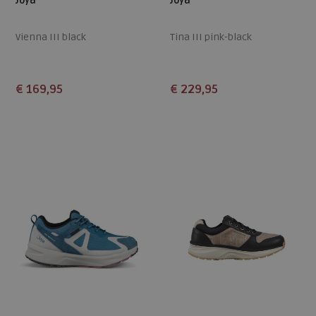
Joya
Joya
Vienna III black
Tina III pink-black
€ 169,95
€ 229,95
Beschikbare maten
Beschikbare maten
38
39
41
42
39
39,5