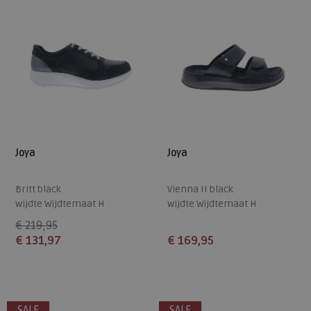
Joya
Joya
Britt black
Vienna II black
wijdte Wijdtemaat H
wijdte Wijdtemaat H
€ 219,95
€ 131,97
€ 169,95
Beschikbare maten
Beschikbare maten
36,5
39
39,5
37
SALE
SALE