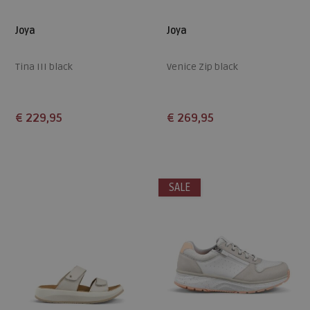
Joya
Joya
Tina III black
Venice Zip black
€ 229,95
€ 269,95
Beschikbare maten
Beschikbare maten
37
39,5
42,5
38,5
39
39,5
40,5
41
SALE