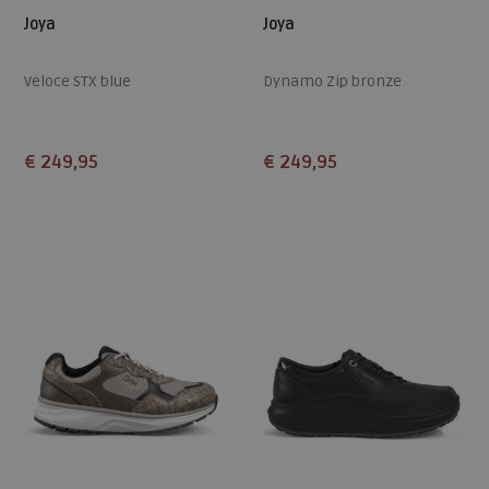
Joya
Joya
Veloce STX blue
Dynamo Zip bronze
€ 249,95
€ 249,95
Beschikbare maten
Beschikbare maten
38,5
39
39,5
40,5
41
37
37,5
38,5
41
41,5