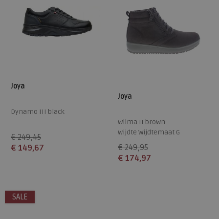
Joya
Joya
Dynamo III black
Wilma II brown
wijdte Wijdtemaat G
€ 249,45
€ 149,67
€ 249,95
€ 174,97
Beschikbare maten
Beschikbare maten
38
40,5
SALE