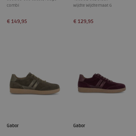
combi
wijdte Wijdtemaat G
wijdte Wijdtemaat H
€ 149,95
€ 129,95
Beschikbare maten
Beschikbare maten
4,5
5
5,5
6
6,5
5
5,5
6
6,5
7
7
7,5
8
9
7,5
Gabor
Gabor