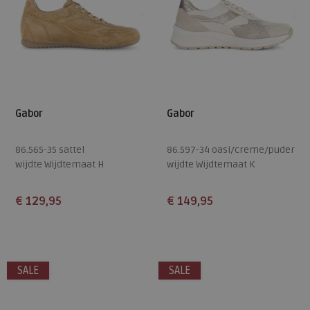
Gabor
Gabor
86.565-35 sattel
86.597-34 oasi/creme/puder
wijdte Wijdtemaat H
wijdte Wijdtemaat K
€ 129,95
€ 149,95
Beschikbare maten
Beschikbare maten
5
5,5
6
6,5
7,5
3
4
SALE
SALE