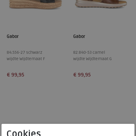
Gabor
Gabor
84.556-27 schwarz
82.840-53 camel
wijdte Wijdtemaat F
wijdte Wijdtemaat G
€ 99,95
€ 99,95
Beschikbare maten
Beschikbare maten
5
5,5
6
6,5
7
4,5
5
7
7,5
8
7,5
8
9
Cookies.