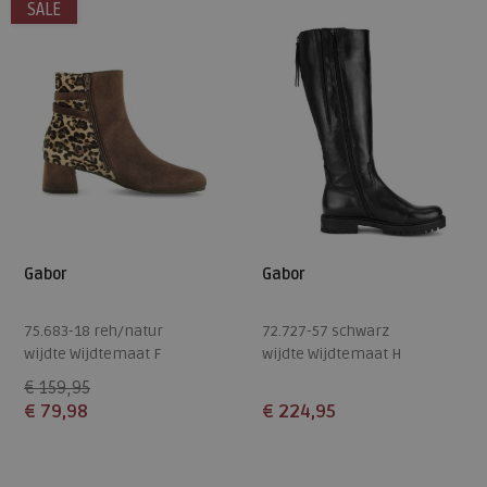
SALE
8
Gabor
Gabor
75.683-18 reh/natur
72.727-57 schwarz
wijdte Wijdtemaat F
wijdte Wijdtemaat H
€ 159,95
€ 79,98
€ 224,95
Beschikbare maten
Beschikbare maten
4,5
5
6
7
7,5
5
7