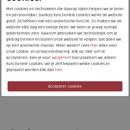
Met cookies en technieken die daarop lijken helpen we je beter
en persoonlijker. Dankzij functionele cookies werkt de website
goed. Ze hebben ook een analytische functie. Zo maken we de
website elke dag een beetje beter. We laten je graag nuttige
advertenties zien. Daarom gebruiken we technologie om je
gedrag binnen en buiten onze website te volgen. Dat doen we
Gabor
Gabor
op een anonieme manier. Meer weten? Lees
hier
alles over
onze cookie- en privacyverklaring. Klik op 'Oké' om te
86.378-62 weiss/silber
86.565-32 oak
accepteren. Kies je voor
weigeren
? Dan plaatsen we alleen
wijdte Wijdtemaat H
wijdte Wijdtemaat H
functionele cookies. Wil je zelf bepalen welke cookies er
geplaatst worden klik dan
hier
.
€ 139,95
€ 129,95
Beschikbare maten
Beschikbare maten
4
5,5
6
8
8,5
5
5,5
6,5
7