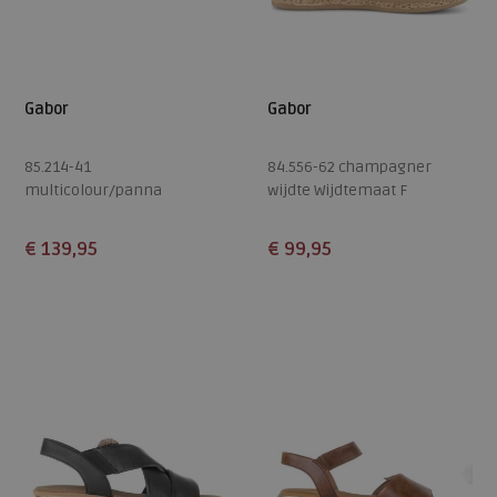
Gabor
Gabor
85.214-41
84.556-62 champagner
multicolour/panna
wijdte Wijdtemaat F
wijdte Wijdtemaat F
€ 139,95
€ 99,95
Beschikbare maten
Beschikbare maten
5
6
6,5
7
7,5
5
5,5
6,5
7
7,5