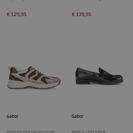
wijdte Wijdtemaat G
€ 129,95
€ 139,95
Beschikbare maten
Beschikbare maten
4
4,5
5
5,5
6
5
5,5
6
6,5
7
6,5
7
7,5
7,5
8
Gabor
Gabor
6006.03-009 cacao/rouge
4005.01-002 black