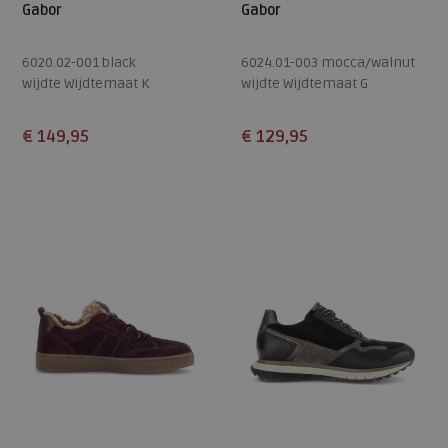
Gabor
Gabor
6020.02-001 black
6024.01-003 mocca/walnut
wijdte Wijdtemaat K
wijdte Wijdtemaat G
€ 149,95
€ 129,95
Beschikbare maten
Beschikbare maten
4,5
5
5,5
6
6,5
4
4,5
5
5,5
6
7
7,5
8
9
6,5
7
7,5
8
9