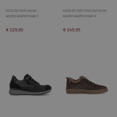
6011.02-004 cacao
6020.01-003 mocca/cacao
wijdte Wijdtemaat F
wijdte Wijdtemaat K
€ 129,95
€ 149,95
Beschikbare maten
Beschikbare maten
3,5
4,5
5
5,5
6
5
5,5
6
6,5
7
6,5
7
7,5
8
7,5
8