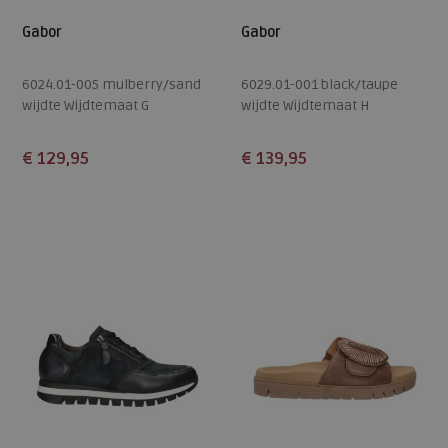
Gabor
Gabor
6024.01-005 mulberry/sand
6029.01-001 black/taupe
wijdte Wijdtemaat G
wijdte Wijdtemaat H
€ 129,95
€ 139,95
Beschikbare maten
Beschikbare maten
4
4,5
5
5,5
6
4
4,5
5
5,5
6
6,5
7
7,5
8
9
6,5
7
7,5
8