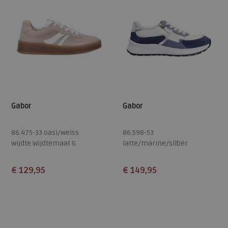
Gabor
Gabor
86.475-33 oasi/weiss
86.598-53
wijdte Wijdtemaat G
latte/marine/silber
wijdte Wijdtemaat K
€ 129,95
€ 149,95
Beschikbare maten
Beschikbare maten
4,5
5
5,5
6,5
7
4
4,5
5
5,5
7
7,5
8
8