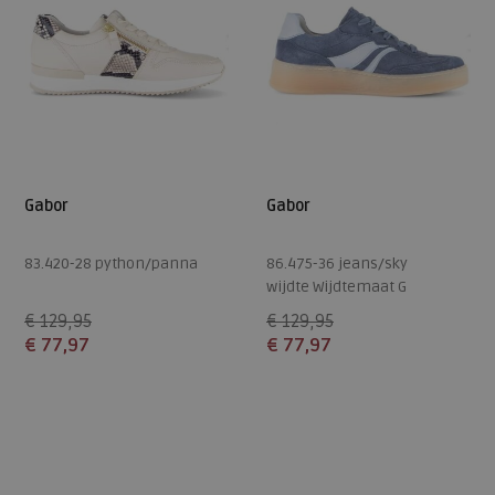
Gabor
Gabor
83.420-28 python/panna
86.475-36 jeans/sky
wijdte Wijdtemaat G
€ 129,95
€ 129,95
€ 77,97
€ 77,97
Beschikbare maten
Beschikbare maten
5
5,5
6
6,5
7
5
5,5
6
6,5
7,5
7,5