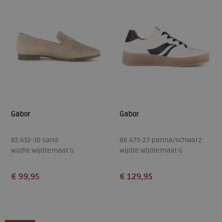
Gabor
Gabor
82.432-30 sand
86.475-27 panna/schwarz
wijdte Wijdtemaat G
wijdte Wijdtemaat G
€ 99,95
€ 129,95
Beschikbare maten
Beschikbare maten
5,5
6,5
7
7,5
4
5
5,5
7
7,5