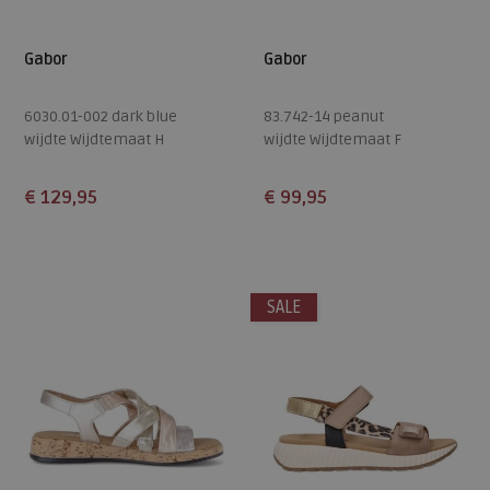
Gabor
Gabor
6030.01-002 dark blue
83.742-14 peanut
wijdte Wijdtemaat H
wijdte Wijdtemaat F
€ 129,95
€ 99,95
Beschikbare maten
Beschikbare maten
4
4,5
5
5,5
6
37
41
42
SALE
6,5
7
7,5
8