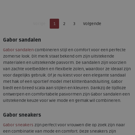
Beschikbare maten
Beschikbare maten
4,5
7,5
4,5
5
5,5
6
6,5
Je bent op pagina
Pagina
7
7,5
Vorige
1
2
3
Volgende
Pagina
Gabor sandalen
Gabor sandalen
combineren stijl en comfort voor een perfecte
zomerse look. Dit merk staat bekend om zijn uitstekende
materialen en uitstekende pasvorm. De sandalen zijn voorzien
van zachte voetbedden en flexibele zolen, waardoor ze ideaal zijn
voor dagelijks gebruik. Of je nu kiest voor een elegante sandaal
met hak of een sportief model met klittenbandsluiting, Gabor
biedt een breed scala aan stijlen en kleuren. Dankzij de tijdloze
ontwerpen en comfortabele pasvormen zijn Gabor sandalen een
uitstekende keuze voor wie mode en gemak wil combineren.
Gabor sneakers
Gabor sneakers
zijn perfect voor vrouwen die op zoek zijn naar
een combinatie van mode en comfort. Deze sneakers zijn