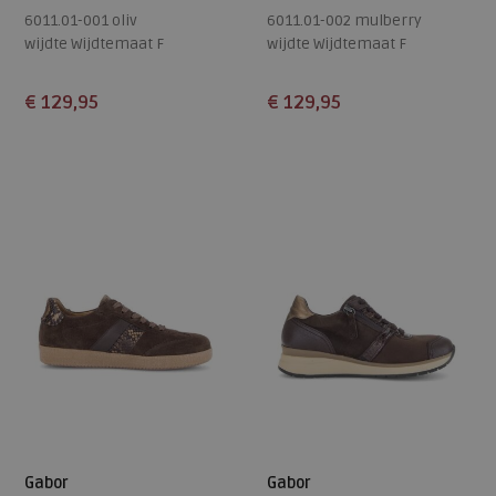
6011.01-001 oliv
6011.01-002 mulberry
wijdte Wijdtemaat F
wijdte Wijdtemaat F
€ 129,95
€ 129,95
Beschikbare maten
Beschikbare maten
4,5
5
5,5
6
6,5
4
4,5
5
5,5
6
7
7,5
8
9
6,5
7
7,5
8
8,5
9
Gabor
Gabor