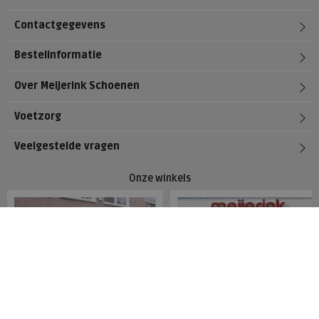
Contactgegevens
Bestelinformatie
Over Meijerink Schoenen
Voetzorg
Veelgestelde vragen
Onze winkels
Meijerink Hoorn
Meijerink Heemskerk