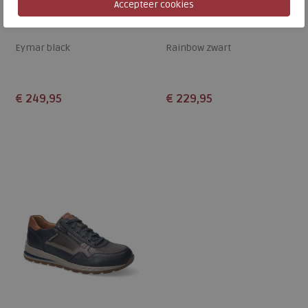
Mephisto
Mephisto
Eymar black
Rainbow zwart
€ 249,95
€ 229,95
Beschikbare maten
Beschikbare maten
6,5
8
11
6
6,5
7,5
9
9+
10
11
12