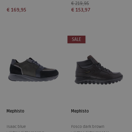
€ 219,95
€ 169,95
€ 153,97
Beschikbare maten
Beschikbare maten
7
8,5
9
9+
10
8,5
SALE
10,5
11
Mephisto
Mephisto
Isaac blue
Fosco dark brown