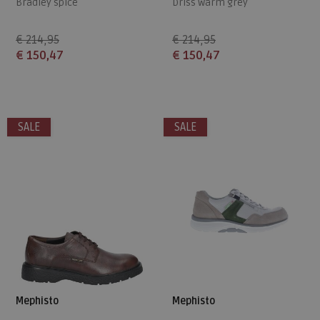
Bradley spice
Driss warm grey
€ 214,95
€ 214,95
€ 150,47
€ 150,47
Beschikbare maten
Beschikbare maten
7
7,5
8
10
10,5
SALE
SALE
Mephisto
Mephisto