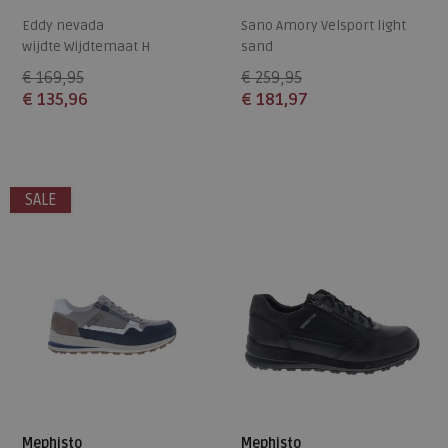
Eddy nevada
Sano Amory Velsport light
wijdte Wijdtemaat H
sand
€ 169,95
€ 259,95
€ 135,96
€ 181,97
Beschikbare maten
Beschikbare maten
7,5
9
10,5
11
7
8
10,5
SALE
Mephisto
Mephisto