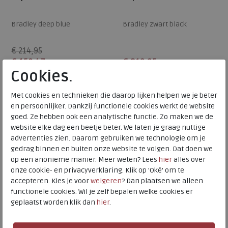
Bradley deep blue
Bradley zwart black
€ 214,95
€ 150,47
€ 219,95
Cookies.
Beschikbare maten
Beschikbare maten
7,5
8
7,5
Met cookies en technieken die daarop lijken helpen we je beter
en persoonlijker. Dankzij functionele cookies werkt de website
goed. Ze hebben ook een analytische functie. Zo maken we de
website elke dag een beetje beter. We laten je graag nuttige
advertenties zien. Daarom gebruiken we technologie om je
gedrag binnen en buiten onze website te volgen. Dat doen we
op een anonieme manier. Meer weten? Lees
hier
alles over
onze cookie- en privacyverklaring. Klik op 'Oké' om te
accepteren. Kies je voor
weigeren
? Dan plaatsen we alleen
functionele cookies. Wil je zelf bepalen welke cookies er
geplaatst worden klik dan
hier
.