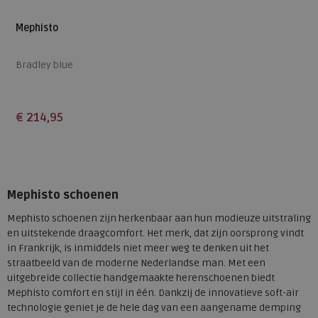
Mephisto
Bradley blue
€ 214,95
Beschikbare maten
6,5
Mephisto schoenen
Mephisto schoenen zijn herkenbaar aan hun modieuze uitstraling
en uitstekende draagcomfort. Het merk, dat zijn oorsprong vindt
in Frankrijk, is inmiddels niet meer weg te denken uit het
straatbeeld van de moderne Nederlandse man. Met een
uitgebreide collectie handgemaakte herenschoenen biedt
Mephisto comfort en stijl in één. Dankzij de innovatieve soft-air
technologie geniet je de hele dag van een aangename demping