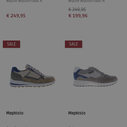
wijdte Wijdtemaat K
wijdte Wijdtemaat H
€ 249,95
€ 249,95
€ 199,96
Beschikbare maten
Beschikbare maten
6,5
7
7,5
8
10
9
9+
10
11
SALE
SALE
Mephisto
Mephisto