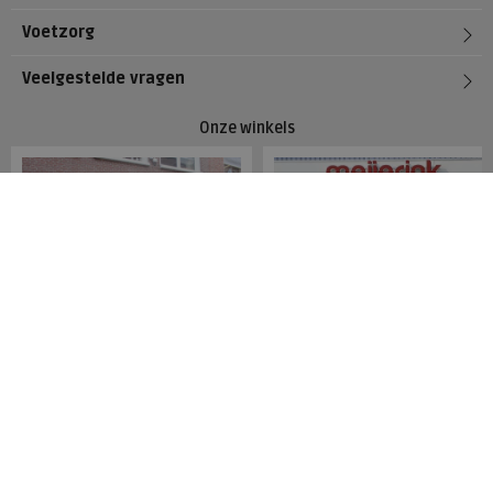
Voetzorg
Veelgestelde vragen
Onze winkels
Meijerink Hoorn
Meijerink Heemskerk
Nieuwsteeg 39
Deutzstraat 21 A
1621 EC, Hoorn
1961 NS, Heemskerk
0229-296675
0251-446006
Betaalmogelijkheden