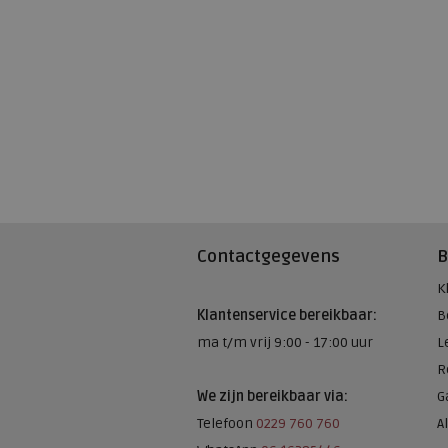
Contactgegevens
B
K
Klantenservice bereikbaar:
B
ma t/m vrij 9:00 - 17:00 uur
L
R
We zijn bereikbaar via:
G
Telefoon
0229 760 760
A