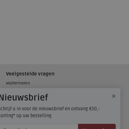
Veelgestelde vragen
Wijdtematen
Hielspoor
×
Nieuwsbrief
Maatadvies, wat is mijn
schoenmaat?
Schrijf u in voor de nieuwsbrief en ontvang €10,-
FitFlop - maatadvies
korting* op uw bestelling.