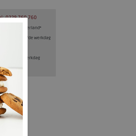
el:
0229 760 760
ng binnen Nederland*
esteld = dezelfde werkdag
en, binnen 1 werkdag
Josef Seibel
596.40.001.43
wa328046
Grijs
nee