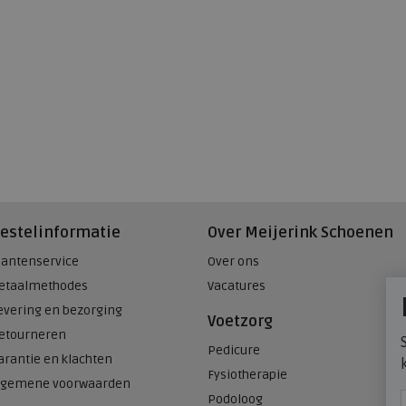
estelinformatie
Over Meijerink Schoenen
lantenservice
Over ons
etaalmethodes
Vacatures
evering en bezorging
Voetzorg
etourneren
Pedicure
arantie en klachten
Fysiotherapie
lgemene voorwaarden
Podoloog