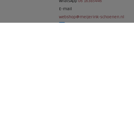
WhatsApp
06 16385446
E-mail
webshop@meijerink-schoenen.nl
Meijerink Schoenen op Facebook
Meijerink schoenen op Instagram
Meijerink Hoor
Nieuwsteeg 39
1621 EC, Hoorn
0229-296675
Betaalmogelijkheden