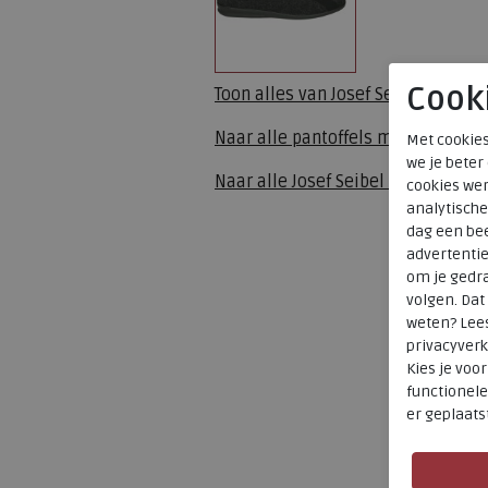
Cook
Toon alles van
Josef Seibel
Naar alle
pantoffels muil
Met cookies
we je beter
Naar alle
Josef Seibel pantoffels m
cookies wer
analytische
dag een bee
advertenti
om je gedra
volgen. Da
weten? Lee
privacyverk
Kies je voo
functionele
er geplaats