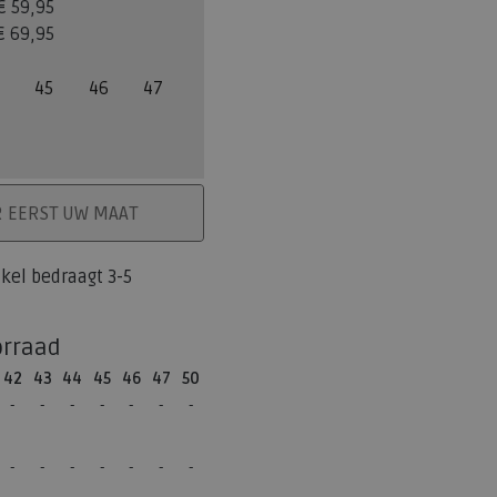
€ 59,95
€ 69,95
45
46
47
ELMAND
R EERST UW MAAT
tikel bedraagt 3-5
orraad
42
43
44
45
46
47
50