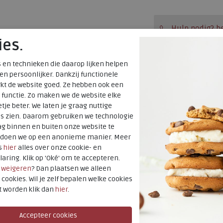
Hulp nodig? b
ies.
Gratis verzendi
Voor 14:00 uur b
 en technieken die daarop lijken helpen
 en persoonlijker. Dankzij functionele
verzonden*
uil
kt de website goed. Ze hebben ook een
Altijd retourner
 functie. Zo maken we de website elke
tje beter. We laten je graag nuttige
terugbetaald
es zien. Daarom gebruiken we technologie
g binnen en buiten onze website te
t doen we op een anonieme manier. Meer
Merk
s
hier
alles over onze cookie- en
Fabrikantcode
laring. Klik op 'Oké' om te accepteren.
Bestelcode
r
weigeren
? Dan plaatsen we alleen
 cookies. Wil je zelf bepalen welke cookies
Kleur
t worden klik dan
hier
.
Uitneembaar
voetbed