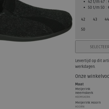
42 t/m 47 :
50 t/m 50 :
42
43
44
50
PLAATS IN WINK
SELECTEE
Levertijd op dit ar
werkdagen.
Onze winkelvo
Maat
Meijerink
Heemskerk
HEEMSKERK
Meijerink Hoorn
HOORN