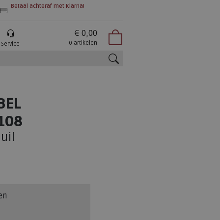
Betaal achteraf met Klarna!
€ 0,00
0 artikelen
Service
zoeken
BEL
108
uil
en