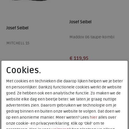
Josef Seibel
Josef Seibel
Maddox 06 taupe-kombi
MITCHELL 15
€ 119,95
€ 119,95
Cookies.
Beschikbare maten
Beschikbare maten
41
44
45
47
Met cookies en technieken die daarop lijken helpen we je beter
41
42
44
47
alleen online
en persoonlijker. Dankzij functionele cookies werkt de website
goed. Ze hebben ook een analytische functie. Zo maken we de
website elke dag een beetje beter. We laten je graag nuttige
advertenties zien. Daarom gebruiken we technologie om je
gedrag binnen en buiten onze website te volgen. Dat doen we
op een anonieme manier. Meer weten? Lees
hier
alles over
onze cookie- en privacyverklaring. Klik op 'Oké' om te