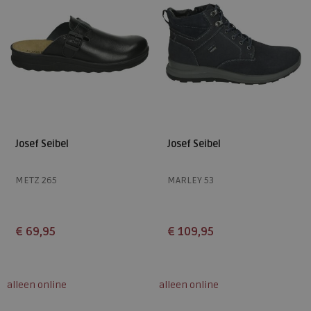
Josef Seibel
Josef Seibel
METZ 265
MARLEY 53
€ 69,95
€ 109,95
Beschikbare maten
Beschikbare maten
41
44
46
42
43
44
45
46
alleen online
alleen online