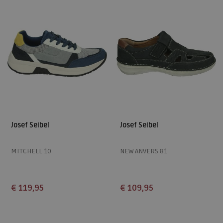
49
Josef Seibel
Josef Seibel
MITCHELL 10
NEW ANVERS 81
€ 119,95
€ 109,95
Beschikbare maten
Beschikbare maten
42
39
40
45