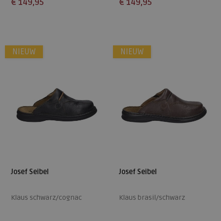
€ 149,95
€ 149,95
Beschikbare maten
Beschikbare maten
41
42
43
44
45
41
42
43
44
45
NIEUW
NIEUW
46
46
Josef Seibel
Josef Seibel
Klaus schwarz/cognac
Klaus brasil/schwarz