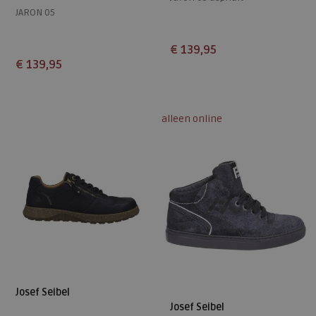
JARON 05
€ 139,95
€ 139,95
Beschikbare maten
Beschikbare maten
41
42
43
44
45
41
42
43
44
45
alleen online
46
46
Josef Seibel
Josef Seibel