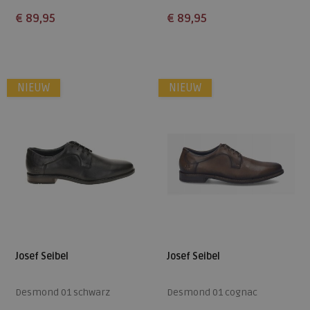
€ 89,95
€ 89,95
Beschikbare maten
Beschikbare maten
40
41
42
43
44
40
41
42
43
44
NIEUW
NIEUW
45
46
47
50
47
Josef Seibel
Josef Seibel
Desmond 01 schwarz
Desmond 01 cognac