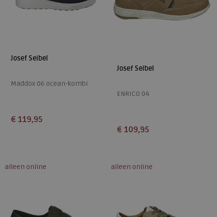
Josef Seibel
Josef Seibel
Maddox 06 ocean-kombi
ENRICO 04
€ 119,95
€ 109,95
Beschikbare maten
Beschikbare maten
41
45
47
39
41
43
44
46
alleen online
alleen online