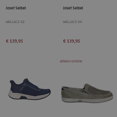
Josef Seibel
Josef Seibel
WALLACE 02
WALLACE 04
€ 139,95
€ 139,95
Beschikbare maten
Beschikbare maten
41
42
43
44
41
42
43
44
45
alleen online
46
47