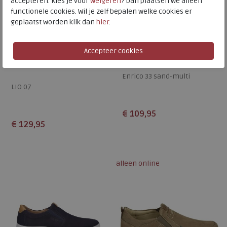
accepteren. Kies je voor
weigeren
? Dan plaatsen we alleen
functionele cookies. Wil je zelf bepalen welke cookies er
geplaatst worden klik dan
hier
.
Josef Seibel
Josef Seibel
Enrico 33 sand-multi
LIO 07
€ 109,95
€ 129,95
Beschikbare maten
Beschikbare maten
45
46
44
alleen online