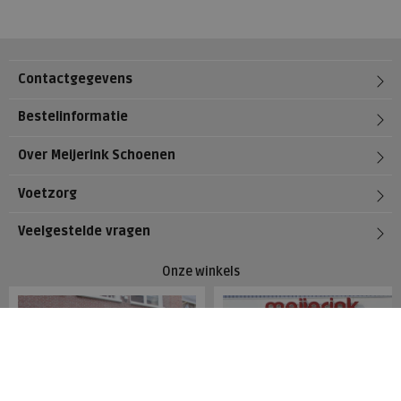
Contactgegevens
Bestelinformatie
Over Meijerink Schoenen
Voetzorg
Veelgestelde vragen
Onze winkels