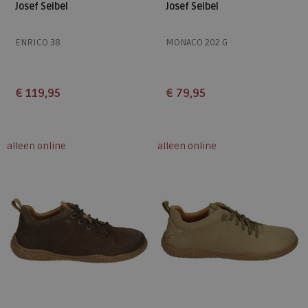
Josef Seibel
Josef Seibel
ENRICO 38
MONACO 202 G
€ 119,95
€ 79,95
Beschikbare maten
Beschikbare maten
40
41
42
43
44
41
42
43
44
45
alleen online
alleen online
45
46
47
46
47
48
49
50