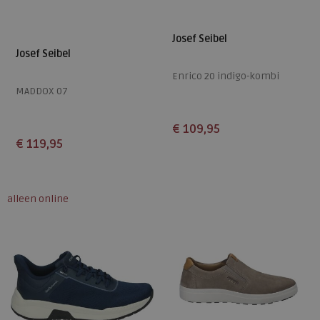
Josef Seibel
Josef Seibel
Enrico 20 indigo-kombi
MADDOX 07
€ 109,95
€ 119,95
Beschikbare maten
Beschikbare maten
40
42
44
46
41
45
alleen online