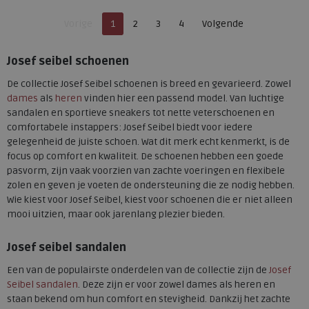
42
44
45
46
47
40
41
42
43
44
Je bent op pagina
Pagina
Vorige
1
2
3
4
Volgende
48
49
45
50
Pagina
Josef seibel schoenen
De collectie Josef Seibel schoenen is breed en gevarieerd. Zowel
dames
als
heren
vinden hier een passend model. Van luchtige
sandalen en sportieve sneakers tot nette veterschoenen en
comfortabele instappers: Josef Seibel biedt voor iedere
gelegenheid de juiste schoen. Wat dit merk echt kenmerkt, is de
focus op comfort en kwaliteit. De schoenen hebben een goede
pasvorm, zijn vaak voorzien van zachte voeringen en flexibele
zolen en geven je voeten de ondersteuning die ze nodig hebben.
Wie kiest voor Josef Seibel, kiest voor schoenen die er niet alleen
mooi uitzien, maar ook jarenlang plezier bieden.
Josef seibel sandalen
Een van de populairste onderdelen van de collectie zijn de
Josef
Seibel sandalen
. Deze zijn er voor zowel dames als heren en
staan bekend om hun comfort en stevigheid. Dankzij het zachte