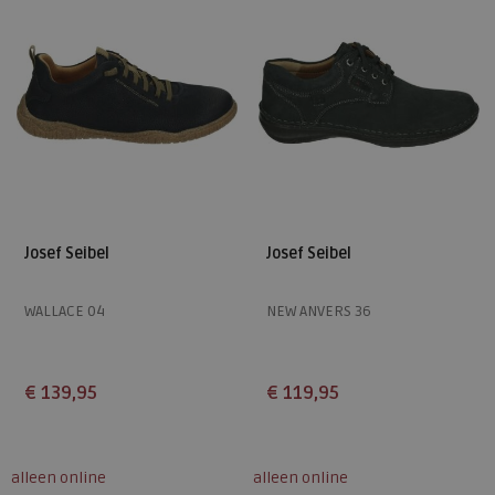
Josef Seibel
Josef Seibel
WALLACE 04
NEW ANVERS 36
€ 139,95
€ 119,95
Beschikbare maten
Beschikbare maten
40
44
40
41
42
44
48
alleen online
alleen online