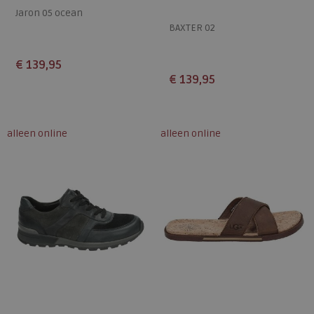
Jaron 05 ocean
BAXTER 02
€ 139,95
€ 139,95
Beschikbare maten
Beschikbare maten
41
42
43
44
45
41
42
43
44
45
alleen online
alleen online
46
46
47
48