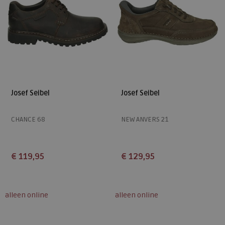
Josef Seibel
Josef Seibel
CHANCE 68
NEW ANVERS 21
€ 119,95
€ 129,95
Beschikbare maten
Beschikbare maten
39
40
41
44
45
40
41
46
47
49
alleen online
alleen online
49