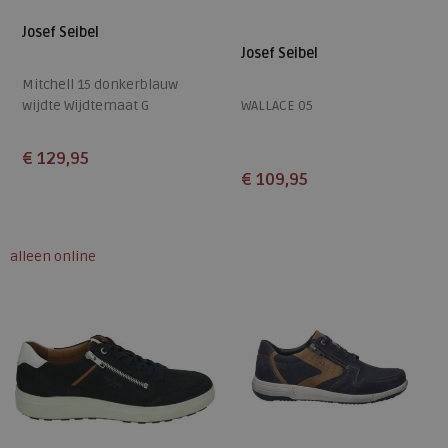
Josef Seibel
Josef Seibel
Mitchell 15 donkerblauw
wijdte Wijdtemaat G
WALLACE 05
€ 129,95
€ 109,95
Beschikbare maten
Beschikbare maten
50
41
42
43
44
alleen online