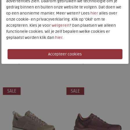
advertenties zien. Daarom gebruiken we technologie om je
gedrag binnen en buiten onze website te volgen. Dat doen we
op een anonieme manier. Meer weten? Lees
hier
alles over
onze cookie- en privacyverklaring. Klik op 'Oké' om te
Dolomite
Dolomite
accepteren. Kies je voor
weigeren
? Dan plaatsen we alleen
functionele cookies. Wil je zelf bepalen welke cookies er
geplaatst worden klik dan
hier
.
Low Fg Evo GTX rosewood
Carezza Mid WP brown
brown
€ 219,95
€ 209,95
€ 153,97
€ 146,97
Beschikbare maten
Beschikbare maten
5
7
7,5
4
4,5
5
8
8,5
SALE
SALE