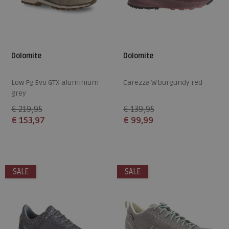
Dolomite
Dolomite
Low Fg Evo GTX aluminium
Carezza W burgundy red
grey
€ 219,95
€ 139,95
€ 153,97
€ 99,99
Beschikbare maten
Beschikbare maten
5
5,5
6
7
7,5
4
4,5
6,5
8
8,5
SALE
SALE
8