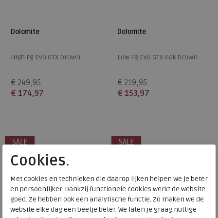
Dolomite
Dolomite
High Fg Evo GTX brown
Low Fg Evo GTX oak brown
€ 249,95
€ 219,95
€ 174,97
€ 153,97
Beschikbare maten
Beschikbare maten
4,5
5
6,5
7
8
4
5
5,5
7
8
SALE
SALE
Cookies.
Met cookies en technieken die daarop lijken helpen we je beter
en persoonlijker. Dankzij functionele cookies werkt de website
goed. Ze hebben ook een analytische functie. Zo maken we de
website elke dag een beetje beter. We laten je graag nuttige