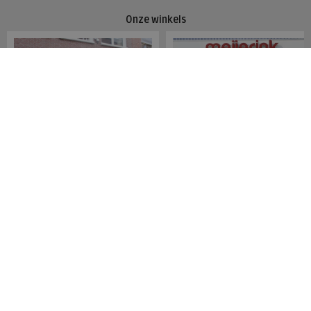
Onze winkels
Meijerink Hoorn
Meijerink Heemskerk
Nieuwsteeg 39
Deutzstraat 21 A
1621 EC, Hoorn
1961 NS, Heemskerk
0229-296675
0251-446006
Betaalmogelijkheden