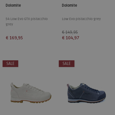
Dolomite
Dolomite
54 Low Evo GTX pistacchio
Low Evo pistacchio grey
grey
€ 149,95
€ 169,95
€ 104,97
Beschikbare maten
Beschikbare maten
5
5,5
6
6,5
7
5,5
6,5
SALE
SALE
7,5
8