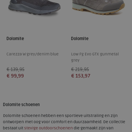
Dolomite
Dolomite
Carezza W grey/denim blue
Low Fg Evo GTX gunmetal
grey
€ 139,95
€ 219,95
€ 99,99
€ 153,97
Beschikbare maten
Beschikbare maten
4
4,5
5
6
6,5
5
5,5
6
6,5
7
Dolomite schoenen
7
7,5
8
Dolomite schoenen hebben een sportieve uitstraling en zijn
ontworpen met oog voor comfort en duurzaamheid. De collectie
bestaat uit
stevige outdoorschoenen
die gemaakt zijn van