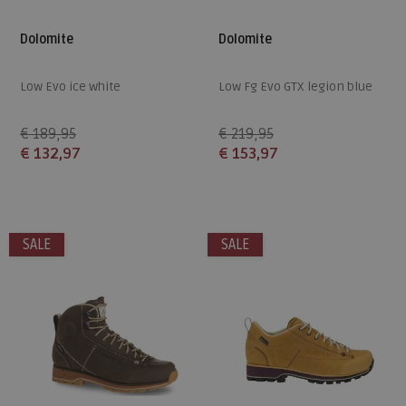
Dolomite
Dolomite
Low Evo ice white
Low Fg Evo GTX legion blue
€ 189,95
€ 219,95
€ 132,97
€ 153,97
Beschikbare maten
Beschikbare maten
5
5,5
6,5
7,5
4
5,5
10,5
SALE
SALE