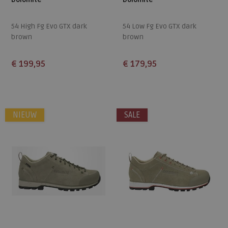
54 High Fg Evo GTX dark
54 Low Fg Evo GTX dark
brown
brown
€ 199,95
€ 179,95
Beschikbare maten
Beschikbare maten
4,5
5,5
6
6,5
8
4,5
5
5,5
6
6,5
NIEUW
SALE
7
7,5
8