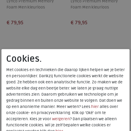
Lynco Premium Memory
Lynco Premium Memory
Foam Men kleurloos
Foam Men kleurloos
€ 79,95
€ 79,95
Beschikbare maten
Beschikbare maten
40,5
42
43
44,5
46
40,5
42
43
44,5
46
47
47
Cookies.
Met cookies en technieken die daarop lijken helpen we je beter
en persoonlijker. Dankzij functionele cookies werkt de website
goed. Ze hebben ook een analytische functie. Zo maken we de
website elke dag een beetje beter. We laten je graag nuttige
advertenties zien. Daarom gebruiken we technologie om je
gedrag binnen en buiten onze website te volgen. Dat doen we
op een anonieme manier. Meer weten? Lees
hier
alles over
onze cookie- en privacyverklaring. Klik op 'Oké' om te
accepteren. Kies je voor
weigeren
? Dan plaatsen we alleen
Collonil
MEIJERINK
functionele cookies. Wil je zelf bepalen welke cookies er