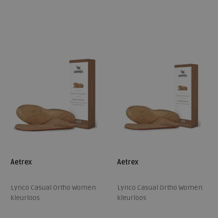
Beschikbare maten
Beschikbare maten
ONE
36,5
37,5
38,5
39,5
40,5
41,5
42,5
Aetrex
Aetrex
Lynco Casual Ortho Women
Lynco Casual Ortho Women
kleurloos
kleurloos