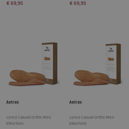
€ 69,95
€ 69,95
Beschikbare maten
Beschikbare maten
36,5
37,5
38,5
39,5
40,5
36,5
37,5
38,5
39,5
40,5
41,5
42,5
41,5
42,5
Aetrex
Aetrex
Lynco Casual Ortho Men
Lynco Casual Ortho Men
kleurloos
kleurloos