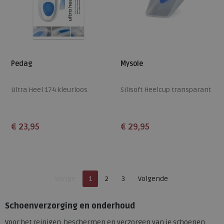
Pedag
Mysole
Ultra Heel 174 kleurloos
Silisoft Heelcup transparant
€ 23,95
€ 29,95
Beschikbare maten
Beschikbare maten
S
M
L
XL
Je bent op pagina
Pagina
Vorige
1
2
3
Volgende
Pagina
Schoenverzorging en onderhoud
Voor het reinigen, beschermen en verzorgen van je schoenen