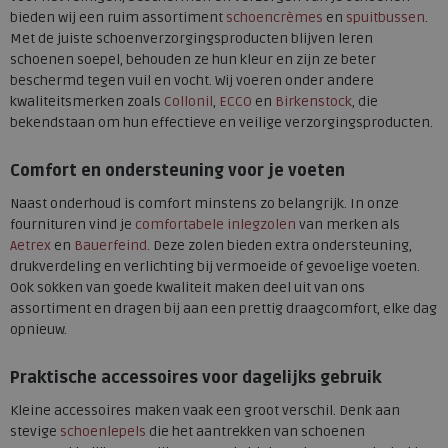
bieden wij een ruim assortiment
schoencrèmes
en
spuitbussen
.
Met de juiste schoenverzorgingsproducten blijven leren
schoenen soepel, behouden ze hun kleur en zijn ze beter
beschermd tegen vuil en vocht. Wij voeren onder andere
kwaliteitsmerken zoals
Collonil
,
ECCO
en
Birkenstock
, die
bekendstaan om hun effectieve en veilige verzorgingsproducten.
Comfort en ondersteuning voor je voeten
Naast onderhoud is comfort minstens zo belangrijk. In onze
fournituren vind je
comfortabele inlegzolen
van merken als
Aetrex
en
Bauerfeind
. Deze zolen bieden extra ondersteuning,
drukverdeling en verlichting bij vermoeide of gevoelige voeten.
Ook sokken van goede kwaliteit maken deel uit van ons
assortiment en dragen bij aan een prettig draagcomfort, elke dag
opnieuw.
Praktische accessoires voor dagelijks gebruik
Kleine accessoires maken vaak een groot verschil. Denk aan
stevige
schoenlepels
die het aantrekken van schoenen