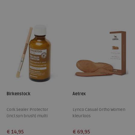
Beschikbare maten
Beschikbare maten
ONE
ONE
Birkenstock
Aetrex
Cork Sealer Protector
Lynco Casual Ortho Women
(incl.syn brush) multi
kleurloos
transparant
€ 14,95
€ 69,95