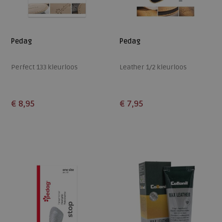
Pedag
Pedag
Perfect 133 kleurloos
Leather 1/2 kleurloos
€ 8,95
€ 7,95
Beschikbare maten
Beschikbare maten
M
L
35
37
39
41
43
45