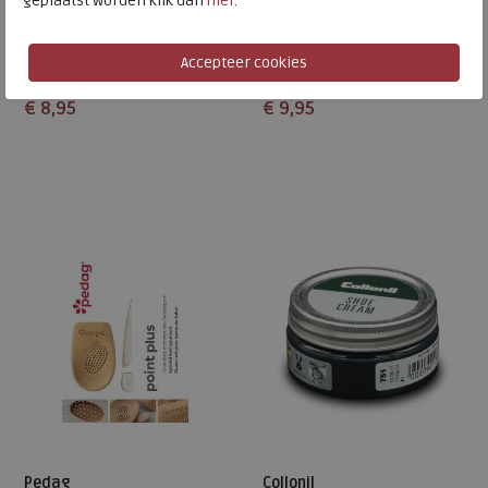
geplaatst worden klik dan
hier
.
Waterstop Tube jeansblauw
Schoenspanners hout
€ 8,95
€ 9,95
Beschikbare maten
Beschikbare maten
ONE
38
Pedag
Collonil