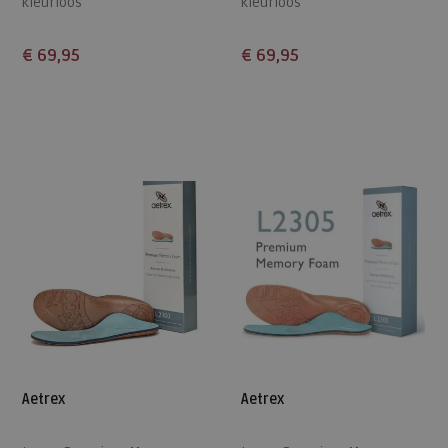
kleurloos
kleurloos
€ 69,95
€ 69,95
Beschikbare maten
Beschikbare maten
40,5
42
43
44,5
46
40,5
42
43
44,5
46
47
47
Aetrex
Aetrex