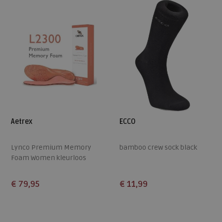
Aetrex
ECCO
Lynco Premium Memory
bamboo crew sock black
Foam Women kleurloos
€ 79,95
€ 11,99
Beschikbare maten
Beschikbare maten
36,5
37,5
38,5
39,5
40,5
35