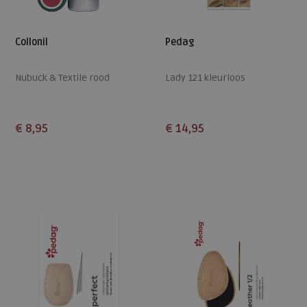
Collonil
Pedag
Nubuck & Textile rood
Lady 121 kleurloos
€ 8,95
€ 14,95
Beschikbare maten
Beschikbare maten
ONE
36
37
38
39
40
41
42