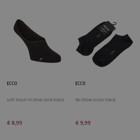
41,5
42,5
ECCO
ECCO
soft touch in shoe sock black
No Show Socks black
€ 8,99
€ 9,99
Beschikbare maten
Beschikbare maten