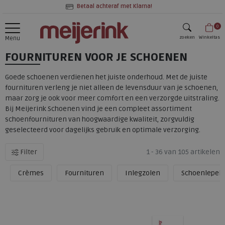
Betaal achteraf met Klarna!
0
zoeken
Winkeltas
Menu
FOURNITUREN VOOR JE SCHOENEN
zoeken
Goede schoenen verdienen het juiste onderhoud. Met de juiste
fournituren verleng je niet alleen de levensduur van je schoenen,
maar zorg je ook voor meer comfort en een verzorgde uitstraling.
Bij Meijerink Schoenen vind je een compleet assortiment
schoenfournituren van hoogwaardige kwaliteit, zorgvuldig
geselecteerd voor dagelijks gebruik en optimale verzorging.
Filter
1 - 36 van 105 artikelen
Crèmes
Fournituren
Inlegzolen
Schoenlepels