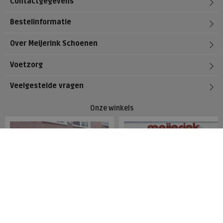
Contactgegevens
Bestelinformatie
Over Meijerink Schoenen
Voetzorg
Veelgestelde vragen
Onze winkels
Meijerink Hoorn
Meijerink Heemskerk
Nieuwsteeg 39
Deutzstraat 21 A