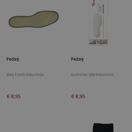
Pedag
Pedag
Deo Fresh kleurloos
Summer 196 kleurloos
€ 8,95
€ 8,95
Beschikbare maten
Beschikbare maten
48
36
37
38
39
40
41
42
43
44
45