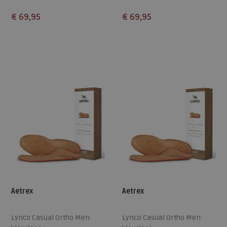
€ 69,95
€ 69,95
Beschikbare maten
Beschikbare maten
40,5
42
43
44,5
46
40,5
42
43
46
47
47
Aetrex
Aetrex
Lynco Casual Ortho Men
Lynco Casual Ortho Men