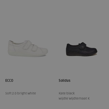
Beschikbare maten
Beschikbare maten
4,5
5,5
9
41
ECCO
Solidus
Soft 2.0 bright white
Kate black
wijdte Wijdtemaat K