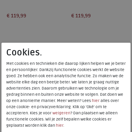
€ 119,99
€ 119,99
Beschikbare maten
Beschikbare maten
36
37
38
39
40
37
39
40
41
42
41
43
Cookies.
Met cookies en technieken die daarop lijken helpen we je beter
en persoonlijker. Dankzij functionele cookies werkt de website
goed. Ze hebben ook een analytische functie. Zo maken we de
website elke dag een beetje beter. We laten je graag nuttige
advertenties zien. Daarom gebruiken we technologie om je
gedrag binnen en buiten onze website te volgen. Dat doen we
op een anonieme manier. Meer weten? Lees
hier
alles over
onze cookie- en privacyverklaring. Klik op 'Oké' om te
accepteren. Kies je voor
weigeren
? Dan plaatsen we alleen
Finn Comfort
Xsensible
functionele cookies. Wil je zelf bepalen welke cookies er
geplaatst worden klik dan
hier
.