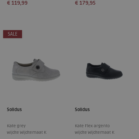
€ 119,99
€ 179,95
Beschikbare maten
Beschikbare maten
38
40
4,5
5
5,5
6,5
7,5
SALE
8,5
Solidus
Solidus
Kate grey
Kate Flex argento
wijdte Wijdtemaat K
wijdte Wijdtemaat K