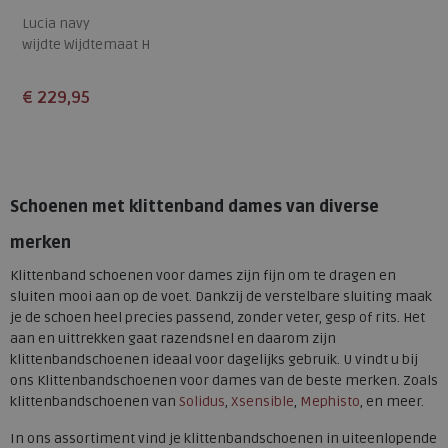
Lucia navy
wijdte Wijdtemaat H
€ 229,95
Beschikbare maten
4
6
7,5
8
Schoenen met klittenband dames van diverse
merken
Klittenband schoenen voor dames zijn fijn om te dragen en
sluiten mooi aan op de voet. Dankzij de verstelbare sluiting maak
je de schoen heel precies passend, zonder veter, gesp of rits. Het
aan en uittrekken gaat razendsnel en daarom zijn
klittenbandschoenen ideaal voor dagelijks gebruik. U vindt u bij
ons Klittenbandschoenen voor dames van de beste merken. Zoals
klittenbandschoenen van
Solidus
,
Xsensible
,
Mephisto
, en meer.
In ons assortiment vind je klittenbandschoenen in uiteenlopende