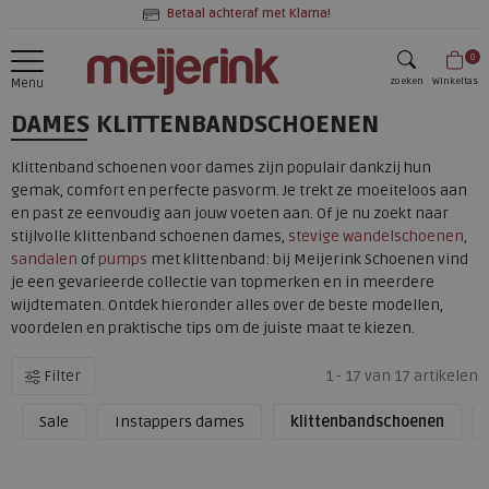
Betaal achteraf met Klarna!
0
zoeken
Winkeltas
Menu
DAMES KLITTENBANDSCHOENEN
zoeken
Klittenband schoenen voor dames zijn populair dankzij hun
gemak, comfort en perfecte pasvorm. Je trekt ze moeiteloos aan
en past ze eenvoudig aan jouw voeten aan. Of je nu zoekt naar
stijlvolle klittenband schoenen dames,
stevige wandelschoenen
,
sandalen
of
pumps
met klittenband: bij Meijerink Schoenen vind
je een gevarieerde collectie van topmerken en in meerdere
wijdtematen. Ontdek hieronder alles over de beste modellen,
voordelen en praktische tips om de juiste maat te kiezen.
Filter
1 - 17 van 17 artikelen
Sale
Instappers dames
klittenbandschoenen