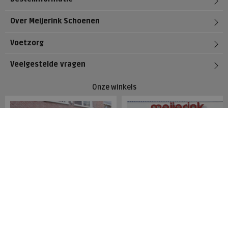
Over Meijerink Schoenen
Voetzorg
Veelgestelde vragen
Onze winkels
Meijerink Hoorn
Meijerink Heemskerk
Nieuwsteeg 39
Deutzstraat 21 A
1621 EC, Hoorn
1961 NS, Heemskerk
0229-296675
0251-446006