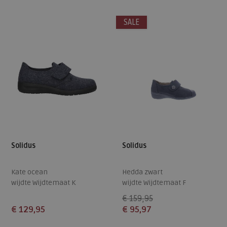
37
39
41
42
39
40
41
42
SALE
Solidus
Solidus
Kate ocean
Hedda zwart
wijdte Wijdtemaat K
wijdte Wijdtemaat F
€ 159,95
€ 129,95
€ 95,97
Beschikbare maten
Beschikbare maten