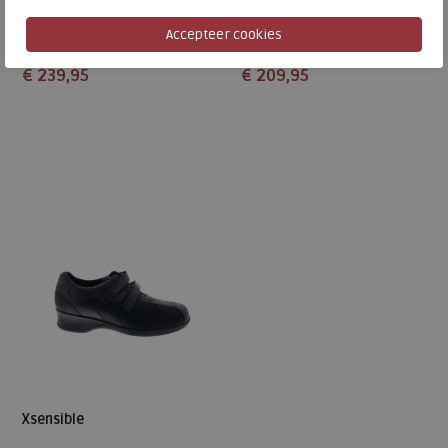
Aleppo schwarz
Lucia black
wijdte Wijdtemaat JK
wijdte Wijdtemaat H
€ 239,95
€ 209,95
Beschikbare maten
Beschikbare maten
5
5,5
6
6,5
7,5
8
8,5
9
Xsensible