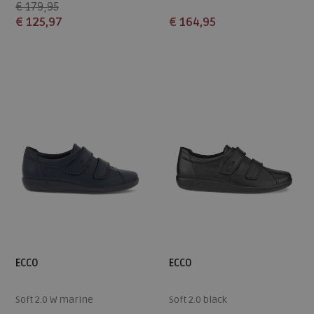
€ 179,95
€ 125,97
€ 164,95
Beschikbare maten
Beschikbare maten
4
7
3,5
4
4,5
5
5,5
7
7,5
9+
ECCO
ECCO
Soft 2.0 W marine
Soft 2.0 black