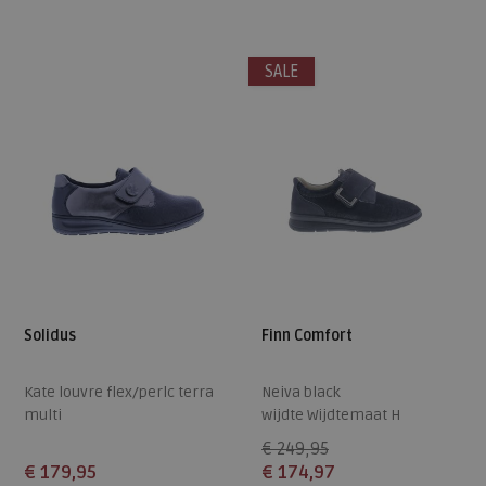
6
7
7,5
4
SALE
Solidus
Finn Comfort
Kate louvre flex/perlc terra
Neiva black
multi
wijdte Wijdtemaat H
wijdte Wijdtemaat K
€ 249,95
€ 179,95
€ 174,97