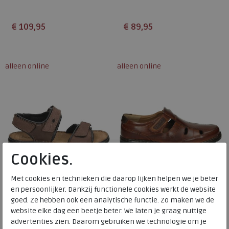
€ 109,95
€ 89,95
Beschikbare maten
Beschikbare maten
39
40
45
41
43
44
45
alleen online
alleen online
Cookies.
Met cookies en technieken die daarop lijken helpen we je beter
en persoonlijker. Dankzij functionele cookies werkt de website
goed. Ze hebben ook een analytische functie. Zo maken we de
Josef Seibel
Josef Seibel
website elke dag een beetje beter. We laten je graag nuttige
advertenties zien. Daarom gebruiken we technologie om je