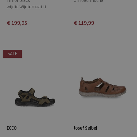
Timor black
Offroad mocha
wijdte Wijdtemaat H
€ 199,95
€ 119,99
Beschikbare maten
Beschikbare maten
42
44
40
41
47
48
SALE
ECCO
Josef Seibel