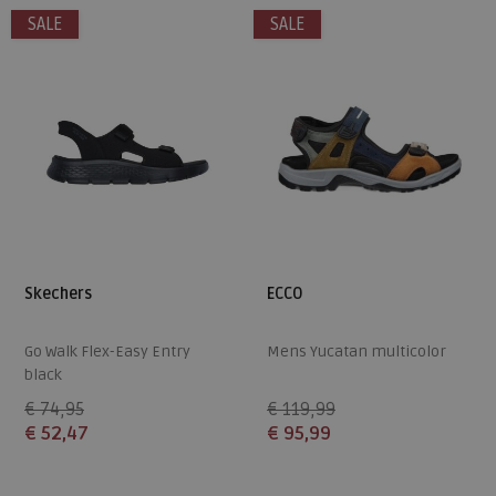
SALE
SALE
47,5
Skechers
ECCO
Go Walk Flex-Easy Entry
Mens Yucatan multicolor
black
€ 74,95
€ 119,99
€ 52,47
€ 95,99
Beschikbare maten
Beschikbare maten