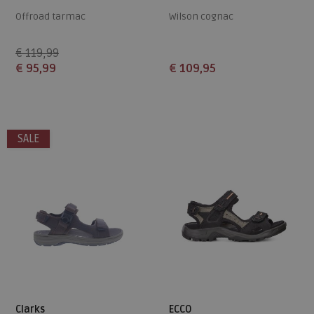
Offroad tarmac
Wilson cognac
€ 119,99
€ 95,99
€ 109,95
Beschikbare maten
Beschikbare maten
46
40
45
47
SALE
Clarks
ECCO