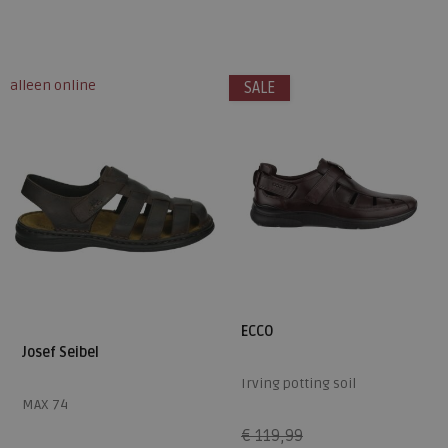
Beschikbare maten
Beschikbare maten
41
42
43
44
45
40
48
49
alleen online
SALE
46
47
ECCO
Josef Seibel
Irving potting soil
MAX 74
€ 119,99