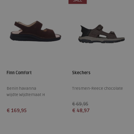
SALE
Finn Comfort
Skechers
Benin havanna
Tresmen-Reece chocolate
wijdte Wijdtemaat H
€ 69,95
€ 169,95
€ 48,97
Beschikbare maten
Beschikbare maten
43
41
42
43
44
46