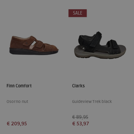
41
43
44
46
47
41
SALE
Finn Comfort
Clarks
Osorno nut
Guideview Trek black
€ 89,95
€ 209,95
€ 53,97
Beschikbare maten
Beschikbare maten