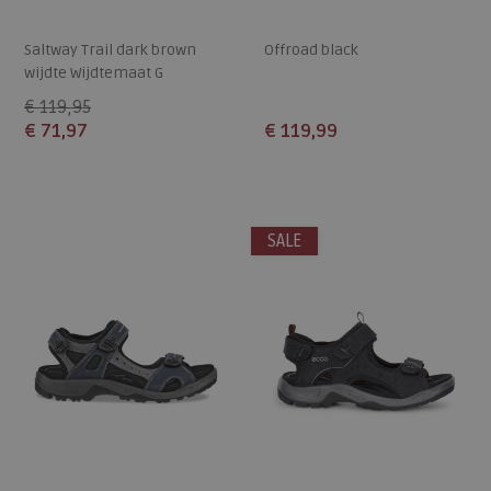
Saltway Trail dark brown
Offroad black
wijdte Wijdtemaat G
€ 119,95
€ 71,97
€ 119,99
Beschikbare maten
Beschikbare maten
7
44
46
47
48
SALE