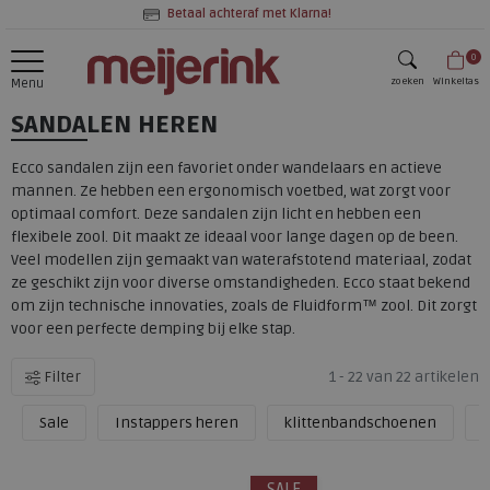
Betaal achteraf met Klarna!
0
zoeken
Winkeltas
Menu
SANDALEN HEREN
zoeken
Ecco sandalen zijn een favoriet onder wandelaars en actieve
mannen. Ze hebben een ergonomisch voetbed, wat zorgt voor
optimaal comfort. Deze sandalen zijn licht en hebben een
flexibele zool. Dit maakt ze ideaal voor lange dagen op de been.
Veel modellen zijn gemaakt van waterafstotend materiaal, zodat
ze geschikt zijn voor diverse omstandigheden. Ecco staat bekend
om zijn technische innovaties, zoals de Fluidform™ zool. Dit zorgt
voor een perfecte demping bij elke stap.
Filter
1 - 22 van 22 artikelen
Sale
Instappers heren
klittenbandschoenen