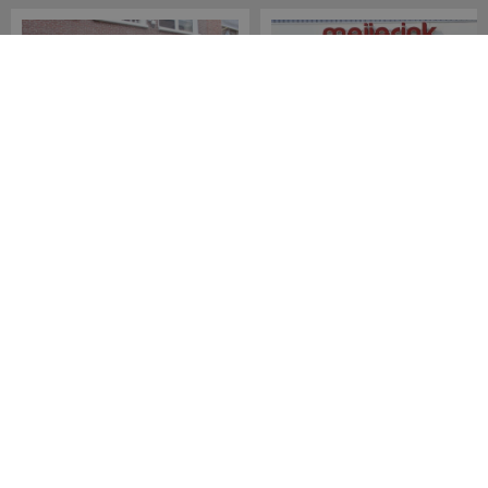
Meijerink Hoorn
Meijerink Heemskerk
Nieuwsteeg 39
Deutzstraat 21 A
1621 EC, Hoorn
1961 NS, Heemskerk
0229-296675
0251-446006
Betaalmogelijkheden