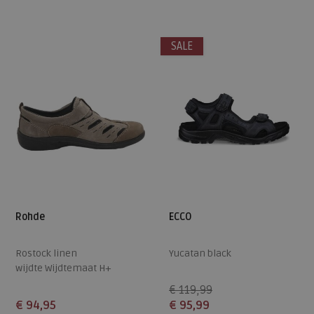
42
47
7,5
11
SALE
Rohde
ECCO
Rostock linen
Yucatan black
wijdte Wijdtemaat H+
€ 119,99
€ 94,95
€ 95,99