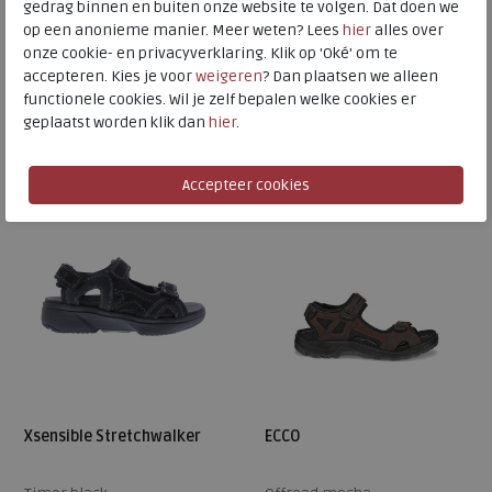
RAFE
ALASTAIR 08
gedrag binnen en buiten onze website te volgen. Dat doen we
op een anonieme manier. Meer weten? Lees
hier
alles over
onze cookie- en privacyverklaring. Klik op 'Oké' om te
accepteren. Kies je voor
weigeren
? Dan plaatsen we alleen
€ 89,95
€ 99,95
functionele cookies. Wil je zelf bepalen welke cookies er
Beschikbare maten
Beschikbare maten
geplaatst worden klik dan
hier
.
43
44
45
46
48
40
49
Xsensible Stretchwalker
ECCO