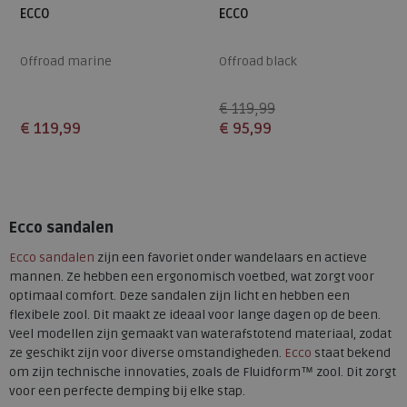
ECCO
ECCO
Offroad marine
Offroad black
€ 119,99
€ 119,99
€ 95,99
Beschikbare maten
Beschikbare maten
42
46
40
41
42
43
46
Ecco sandalen
Ecco sandalen
zijn een favoriet onder wandelaars en actieve
mannen. Ze hebben een ergonomisch voetbed, wat zorgt voor
optimaal comfort. Deze sandalen zijn licht en hebben een
flexibele zool. Dit maakt ze ideaal voor lange dagen op de been.
Veel modellen zijn gemaakt van waterafstotend materiaal, zodat
ze geschikt zijn voor diverse omstandigheden.
Ecco
staat bekend
om zijn technische innovaties, zoals de Fluidform™ zool. Dit zorgt
voor een perfecte demping bij elke stap.