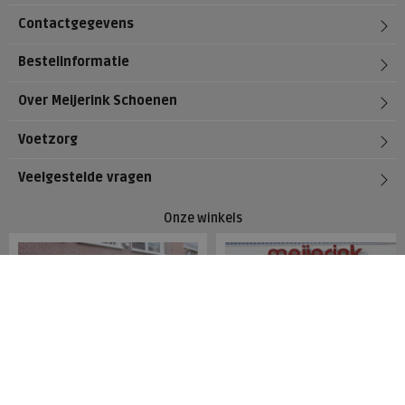
Contactgegevens
Bestelinformatie
Over Meijerink Schoenen
Voetzorg
Veelgestelde vragen
Onze winkels
Meijerink Hoorn
Meijerink Heemskerk