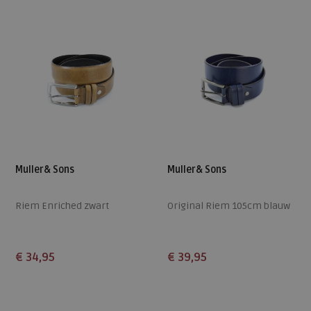
Muller& Sons
Muller& Sons
Riem Enriched zwart
Original Riem 105cm blauw
€ 34,95
€ 39,95
Beschikbare maten
Beschikbare maten
104
105
116
105