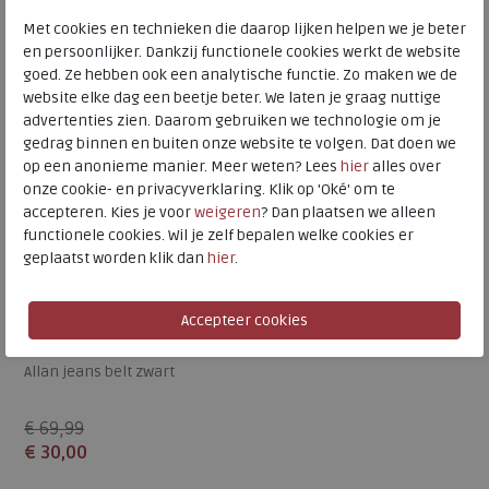
ONE
104
M
Met cookies en technieken die daarop lijken helpen we je beter
SALE
en persoonlijker. Dankzij functionele cookies werkt de website
goed. Ze hebben ook een analytische functie. Zo maken we de
website elke dag een beetje beter. We laten je graag nuttige
advertenties zien. Daarom gebruiken we technologie om je
gedrag binnen en buiten onze website te volgen. Dat doen we
op een anonieme manier. Meer weten? Lees
hier
alles over
onze cookie- en privacyverklaring. Klik op 'Oké' om te
accepteren. Kies je voor
weigeren
? Dan plaatsen we alleen
functionele cookies. Wil je zelf bepalen welke cookies er
geplaatst worden klik dan
hier
.
ECCO
Allan jeans belt zwart
€ 69,99
€ 30,00