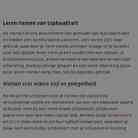
Beschikbare maten
S
Leren riemen van topkwaliteit
De riemen in ons assortiment zijn gemaakt van duurzaam leer
en bieden een comfortabele pasvorm. Leer vormt zich naar
gebruik, waardoor je riem steeds prettiger draagt. Of je nu kiest
voor een gladde leren riem of een model met een reptiel- of
krokodillenstructuur, je bent verzekerd van kwaliteit en een luxe
uitstraling. Dankzij stevige gespen en een nette afwerking gaan
onze leren riemen lang mee, ook bij dagelijks gebruik.
Riemen voor iedere stijl en gelegenheid
Bij Meijerink Schoenen vind je riemen die passen bij
verschillende outfits en momenten. Ga voor een klassieke zwarte
of bruine riem bij een nette broek of kostuum, of kies een
jeansriem voor een meer casual look. Merken zoals
Berkelmans
en
ECCO
staan bekend om hun tijdloze ontwerpen, waardoor je
jouw riem eenvoudig combineert met je schoenen en kleding.