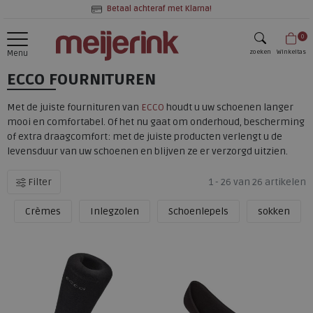
Betaal achteraf met Klarna!
0
zoeken
Winkeltas
Menu
ECCO FOURNITUREN
zoeken
Met de juiste fournituren van
ECCO
houdt u uw schoenen langer
mooi en comfortabel. Of het nu gaat om onderhoud, bescherming
of extra draagcomfort: met de juiste producten verlengt u de
levensduur van uw schoenen en blijven ze er verzorgd uitzien.
Filter
1 - 26 van 26 artikelen
Crèmes
Inlegzolen
Schoenlepels
sokken