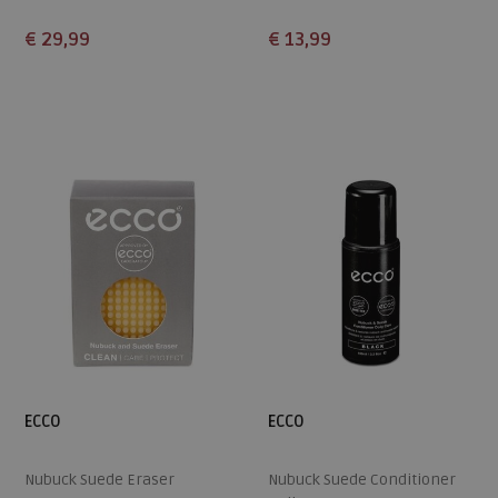
€ 29,99
€ 13,99
Beschikbare maten
Beschikbare maten
36
37
38
40
41
ONE
42
ECCO
ECCO
Nubuck Suede Eraser
Nubuck Suede Conditioner