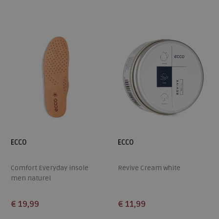
36
38
38
39
40
41
42
ECCO
ECCO
Comfort Everyday insole
Revive Cream white
men naturel
€ 19,99
€ 11,99