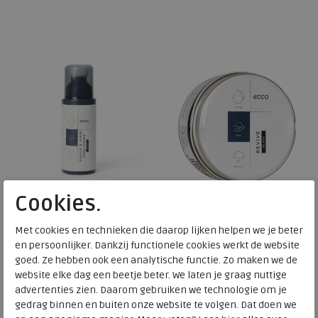
Beschikbare maten
Beschikbare maten
42
44
45
46
ONE
Cookies.
ECCO
ECCO
Met cookies en technieken die daarop lijken helpen we je beter
en persoonlijker. Dankzij functionele cookies werkt de website
Nubuck & Suede Conditioner
Revive black
goed. Ze hebben ook een analytische functie. Zo maken we de
black
website elke dag een beetje beter. We laten je graag nuttige
advertenties zien. Daarom gebruiken we technologie om je
gedrag binnen en buiten onze website te volgen. Dat doen we
€ 9,99
€ 11,99