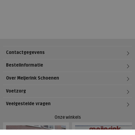
Contactgegevens
Bestelinformatie
Over Meijerink Schoenen
Voetzorg
Veelgestelde vragen
Onze winkels