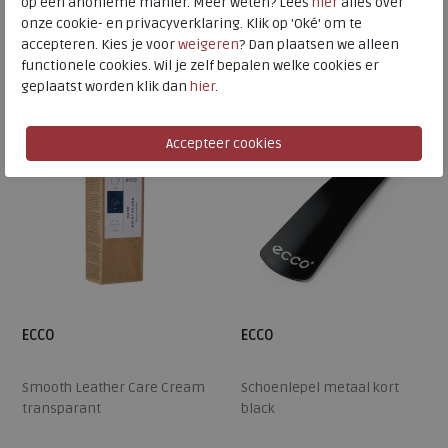
op een anonieme manier. Meer weten? Lees
hier
alles over
onze cookie- en privacyverklaring. Klik op 'Oké' om te
Beschikbare maten
Beschikbare maten
accepteren. Kies je voor
weigeren
? Dan plaatsen we alleen
ONE
ONE
functionele cookies. Wil je zelf bepalen welke cookies er
geplaatst worden klik dan
hier
.
ECCO
ECCO
Smooth Leather Care Cream
Schoenlepel metaal kort
transparant
black