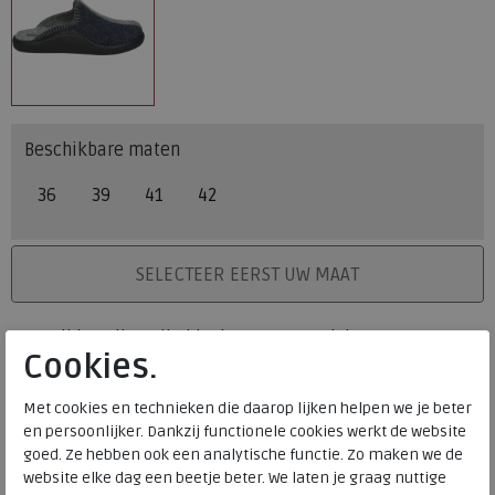
Beschikbare maten
36
39
41
42
PLAATS IN WINKELMAND
SELECTEER EERST UW MAAT
Levertijd op dit artikel bedraagt 3-5 werkdagen.
Cookies.
Onze winkelvoorraad
Met cookies en technieken die daarop lijken helpen we je beter
36
39
41
42
Maat
en persoonlijker. Dankzij functionele cookies werkt de website
Meijerink Heemskerk
goed. Ze hebben ook een analytische functie. Zo maken we de
HEEMSKERK
website elke dag een beetje beter. We laten je graag nuttige
Meijerink Hoorn