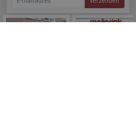
Verzenden
Onze winkels
Meijerink Hoorn
Meijerink Heemskerk
Nieuwsteeg 39
Deutzstraat 21 A
1621 EC, Hoorn
1961 NS, Heemskerk
0229-296675
0251-446006
Betaalmogelijkheden