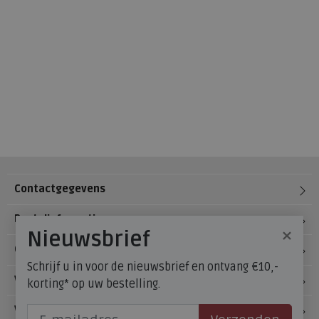
Contactgegevens
Bestelinformatie
×
Nieuwsbrief
Over Meijerink Schoenen
Schrijf u in voor de nieuwsbrief en ontvang €10,-
Voetzorg
korting* op uw bestelling.
Veelgestelde vragen