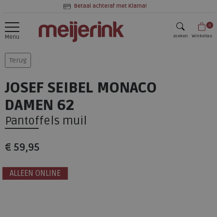
Betaal achteraf met Klarna!
0
zoeken
Winkeltas
Menu
zoeken
Terug
JOSEF SEIBEL MONACO
DAMEN 62
Pantoffels muil
€ 59,95
ALLEEN ONLINE