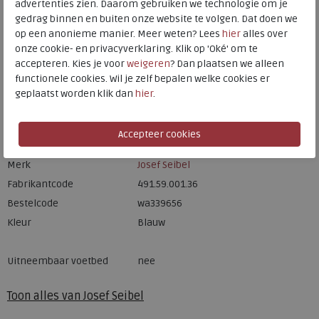
advertenties zien. Daarom gebruiken we technologie om je
HOORN
gedrag binnen en buiten onze website te volgen. Dat doen we
op een anonieme manier. Meer weten? Lees
hier
alles over
onze cookie- en privacyverklaring. Klik op 'Oké' om te
Hulp nodig? bel:
0229 760 760
accepteren. Kies je voor
weigeren
? Dan plaatsen we alleen
Gratis verzending binnen Nederland*
functionele cookies. Wil je zelf bepalen welke cookies er
geplaatst worden klik dan
hier
.
Voor 14:00 uur besteld = dezelfde werkdag verzonden*
Altijd retourneren, binnen 1 werkdag terugbetaald
Merk
Josef Seibel
Fabrikantcode
491.59.001.36
Bestelcode
wa339656
Kleur
Blauw
Uitneembaar voetbed
nee
Toon alles van
Josef Seibel