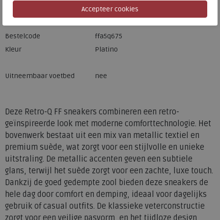
Merk
FitFlop
Fabrikantcode
A5Q-675
Bestelcode
ffa5q675
Kleur
Platino
Uitneembaar voetbed
nee
Deze Retro-Q FF sneakers combineren een retro-
geïnspireerde look met moderne comforttechnologie. Het
bovenwerk bestaat uit een mix van metallic textiel en
premium suède, wat zorgt voor een stijlvolle en unieke
uitstraling. De metallic accenten geven een subtiele
glans, terwijl het suède zorgt voor een zachte, luxe touch.
Dankzij de goed gedempte zool bieden deze sneakers de
hele dag door comfort en demping, ideaal voor dagelijks
gebruik of casual outfits. De klassieke veterconstructie
zorgt voor een veilige pasvorm, en het tijdloze design