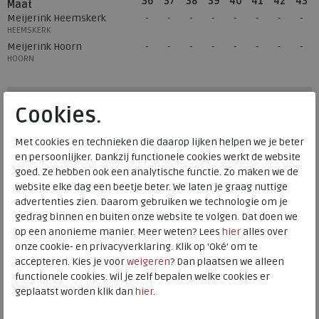
36
37
38
39
40
41
42
43
Maat
Meijerink Heemskerk
HEEMSKERK
Meijerink Hoorn
HOORN
Hulp nodig? bel:
0229 760 760
Cookies.
Gratis verzending binnen Nederland*
Met cookies en technieken die daarop lijken helpen we je beter
Voor 14:00 uur besteld = dezelfde werkdag verzonden*
en persoonlijker. Dankzij functionele cookies werkt de website
goed. Ze hebben ook een analytische functie. Zo maken we de
Altijd retourneren, binnen 1 werkdag terugbetaald
website elke dag een beetje beter. We laten je graag nuttige
advertenties zien. Daarom gebruiken we technologie om je
Alternatieve kleuren
gedrag binnen en buiten onze website te volgen. Dat doen we
op een anonieme manier. Meer weten? Lees
hier
alles over
onze cookie- en privacyverklaring. Klik op 'Oké' om te
accepteren. Kies je voor
weigeren
? Dan plaatsen we alleen
functionele cookies. Wil je zelf bepalen welke cookies er
geplaatst worden klik dan
hier
.