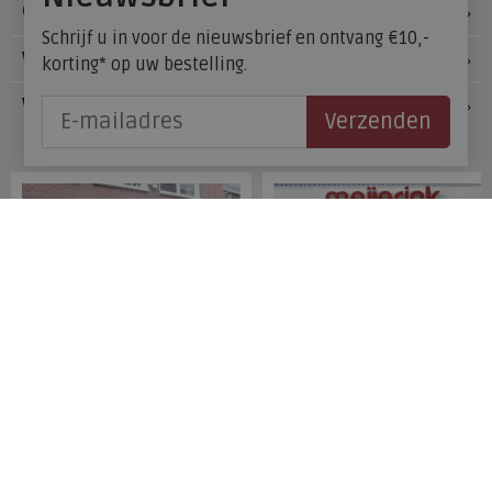
Over Meijerink Schoenen
Schrijf u in voor de nieuwsbrief en ontvang €10,-
Voetzorg
korting* op uw bestelling.
Veelgestelde vragen
Verzenden
Onze winkels
Meijerink Hoorn
Meijerink Heemskerk
Nieuwsteeg 39
Deutzstraat 21 A
1621 EC, Hoorn
1961 NS, Heemskerk
0229-296675
0251-446006