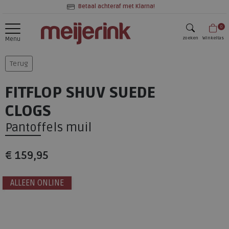
Betaal achteraf met Klarna!
0
zoeken
Winkeltas
Menu
zoeken
Terug
FITFLOP SHUV SUEDE
CLOGS
Pantoffels muil
€ 159,95
ALLEEN ONLINE