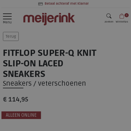
Betaal achteraf met Klarna!
0
zoeken
Winkeltas
Menu
zoeken
Terug
FITFLOP SUPER-Q KNIT
SLIP-ON LACED
SNEAKERS
Sneakers / veterschoenen
€ 114,95
ALLEEN ONLINE