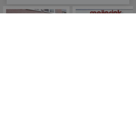
Onze winkels
Meijerink Hoorn
Meijerink Heemskerk
Nieuwsteeg 39
Deutzstraat 21 A
1621 EC, Hoorn
1961 NS, Heemskerk
0229-296675
0251-446006
Betaalmogelijkheden