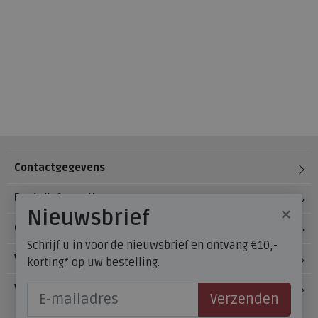
Contactgegevens
Bestelinformatie
×
Nieuwsbrief
Over Meijerink Schoenen
Schrijf u in voor de nieuwsbrief en ontvang €10,-
Voetzorg
korting* op uw bestelling.
Veelgestelde vragen
Verzenden