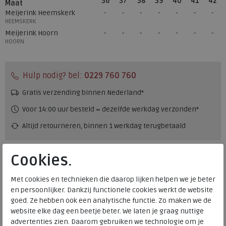
36
37
38
39
40
41
42
Maat
Meijerink Heemskerk
HEEMSKERK
Meijerink Hoorn
HOORN
Hulp nodig? bel:
0229 760 760
Gratis verzending binnen Nederland*
Voor 14:00 uur besteld = dezelfde werkdag verzonden*
Altijd retourneren, binnen 1 werkdag terugbetaald
Alternatieve kleuren
Cookies.
Met cookies en technieken die daarop lijken helpen we je beter
en persoonlijker. Dankzij functionele cookies werkt de website
goed. Ze hebben ook een analytische functie. Zo maken we de
website elke dag een beetje beter. We laten je graag nuttige
advertenties zien. Daarom gebruiken we technologie om je