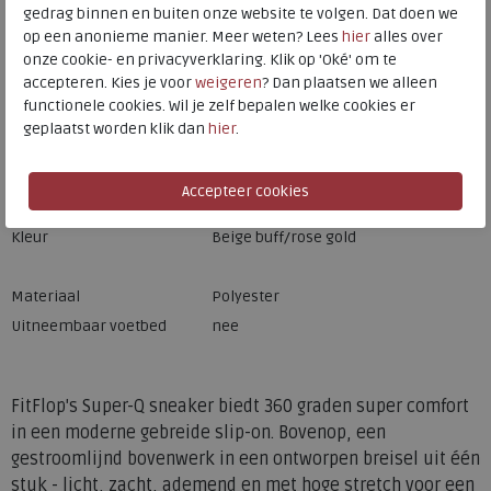
gedrag binnen en buiten onze website te volgen. Dat doen we
op een anonieme manier. Meer weten? Lees
hier
alles over
onze cookie- en privacyverklaring. Klik op 'Oké' om te
accepteren. Kies je voor
weigeren
? Dan plaatsen we alleen
functionele cookies. Wil je zelf bepalen welke cookies er
geplaatst worden klik dan
hier
.
Merk
FitFlop
Fabrikantcode
JH9-C70
Bestelcode
ffjh9c70
Kleur
Beige buff/rose gold
Materiaal
Polyester
Uitneembaar voetbed
nee
FitFlop's Super-Q sneaker biedt 360 graden super comfort
in een moderne gebreide slip-on. Bovenop, een
gestroomlijnd bovenwerk in een ontworpen breisel uit één
stuk - licht, zacht, ademend en met hoge stretch voor een