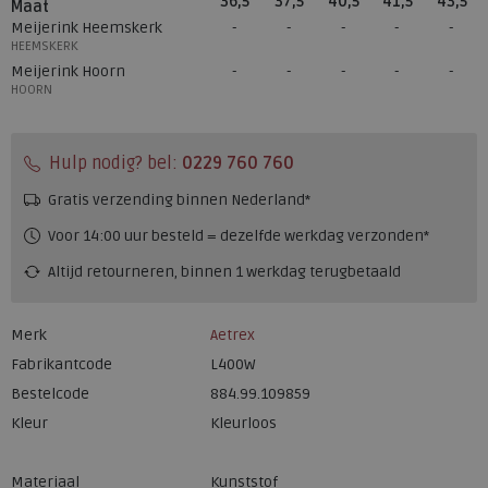
36,5
37,5
40,5
41,5
43,5
Maat
Meijerink Heemskerk
HEEMSKERK
Meijerink Hoorn
HOORN
Hulp nodig? bel:
0229 760 760
Gratis verzending binnen Nederland*
Voor 14:00 uur besteld = dezelfde werkdag verzonden*
Altijd retourneren, binnen 1 werkdag terugbetaald
Merk
Aetrex
Fabrikantcode
L400W
Bestelcode
884.99.109859
Kleur
Kleurloos
Materiaal
Kunststof