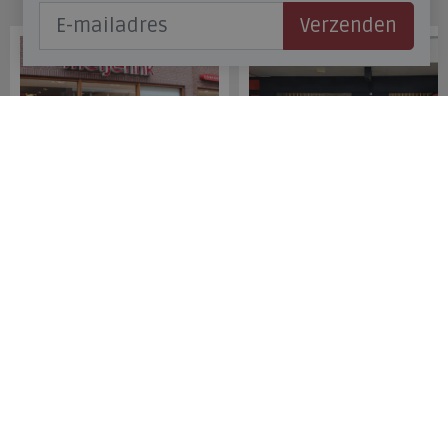
Onze winkels
Verzenden
Meijerink Hoorn
Meijerink Heemskerk
Nieuwsteeg 39
Deutzstraat 21 A
1621 EC, Hoorn
1961 NS, Heemskerk
0229-296675
0251-446006
Betaalmogelijkheden