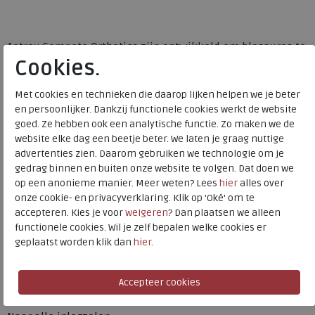
Aetrex Compete Orthotics zijn ontwikkeld om blessures te
Cookies.
voorkomen en uw conditie en algemene gezondheid op
peil te houden. Deze lichtgewicht, veerkrachtige comfort
Met cookies en technieken die daarop lijken helpen we je beter
inlegzolen zorgen voor superieure demping,
en persoonlijker. Dankzij functionele cookies werkt de website
schokabsorptie en zijn voorzien van een strategisch
goed. Ze hebben ook een analytische functie. Zo maken we de
geplaatst, gepatenteerd Lynco®-voetbed van Aetrex.Aetrex
website elke dag een beetje beter. We laten je graag nuttige
Compete Orthotics hebben een zachte CopperGuard®-
advertenties zien. Daarom gebruiken we technologie om je
toplaag om bacteriën, schimmels en geuren te helpen
gedrag binnen en buiten onze website te volgen. Dat doen we
voorkomen voor een gezonde voetomgeving. Biedt
op een anonieme manier. Meer weten? Lees
hier
alles over
onze cookie- en privacyverklaring. Klik op 'Oké' om te
stabiliteit tijdens het hardlopen en beschermt uw voeten
accepteren. Kies je voor
weigeren
? Dan plaatsen we alleen
middels geavanceerde eigenschappen waarvan klinisch
functionele cookies. Wil je zelf bepalen welke cookies er
bewezen is dat ze veelvoorkomende aandoeningen zoals
geplaatst worden klik dan
hier
.
peesplaatontsteking, boogpijn en metatarsalgie helpen
voorkomen.
Toon alles van
Aetrex