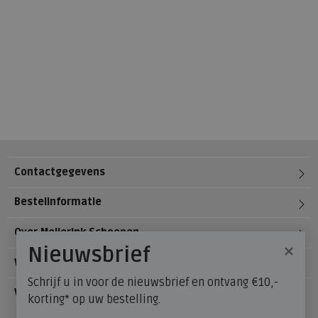
Contactgegevens
Bestelinformatie
Over Meijerink Schoenen
×
Nieuwsbrief
Voetzorg
Schrijf u in voor de nieuwsbrief en ontvang €10,-
Veelgestelde vragen
korting* op uw bestelling.