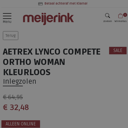
Betaal achteraf met Klarna!
0
zoeken
Winkeltas
Menu
zoeken
Terug
AETREX LYNCO COMPETE
SALE
ORTHO WOMAN
KLEURLOOS
Inlegzolen
€ 64,95
€ 32,48
ALLEEN ONLINE