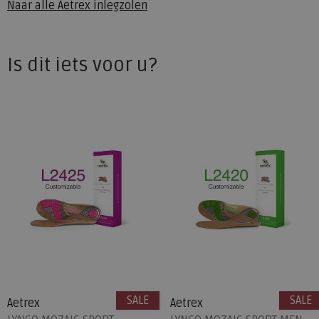
Naar alle
Aetrex inlegzolen
Is dit iets voor u?
SALE
SALE
Aetrex
Aetrex