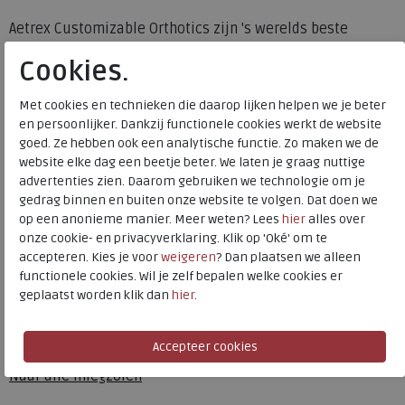
Aetrex Customizable Orthotics zijn 's werelds beste
comfort inlegzolen voor persoonlijk comfort en
Cookies.
aangepaste drukverlichting. Exclusief verkrijgbaar via
Aetrex en voorzien van gepatenteerde Mozaic® -
Met cookies en technieken die daarop lijken helpen we je beter
technologie, met uitneembare gel-pads in drukgebieden
en persoonlijker. Dankzij functionele cookies werkt de website
zoals de hiel of de bal van de voet. Het verlichten van een
goed. Ze hebben ook een analytische functie. Zo maken we de
ongemak kan zo eenvoudig zijn als het uitnemen van een
website elke dag een beetje beter. We laten je graag nuttige
gel-pad.Aetrex Customizable Orthotics hebben een
advertenties zien. Daarom gebruiken we technologie om je
gedrag binnen en buiten onze website te volgen. Dat doen we
strategisch geplaatst, gepatenteerd Lynco®-voetbed om
op een anonieme manier. Meer weten? Lees
hier
alles over
uw lichaam te helpen uitlijnen en een CopperGuard®-
onze cookie- en privacyverklaring. Klik op 'Oké' om te
toplaag om uw voeten gezond en schoon te houden. Het is
accepteren. Kies je voor
weigeren
? Dan plaatsen we alleen
klinisch bewezen dat dit algemene voetaandoeningen
functionele cookies. Wil je zelf bepalen welke cookies er
zoals peesplaatontsteking, boogpijn en metatarsalgie
geplaatst worden klik dan
hier
.
helpt voorkomen.
Toon alles van
Aetrex
Naar alle
inlegzolen