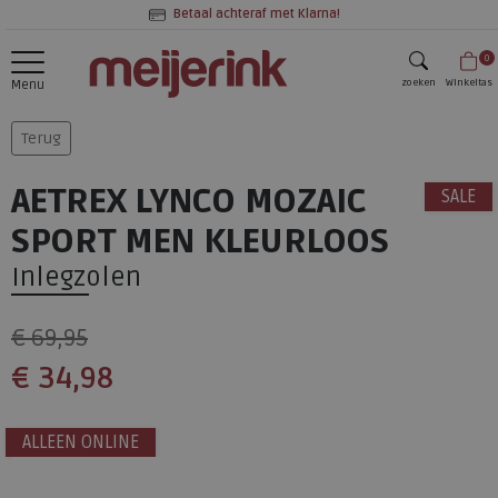
Betaal achteraf met Klarna!
0
zoeken
Winkeltas
Menu
zoeken
Terug
AETREX LYNCO MOZAIC
SALE
SPORT MEN KLEURLOOS
Inlegzolen
€ 69,95
€ 34,98
ALLEEN ONLINE