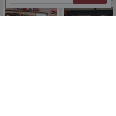
Meijerink Hoorn
Meijerink Heemskerk
Nieuwsteeg 39
Deutzstraat 21 A
1621 EC, Hoorn
1961 NS, Heemskerk
0229-296675
0251-446006
Betaalmogelijkheden