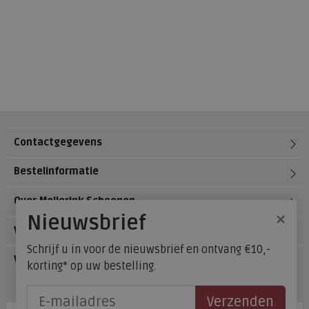
Contactgegevens
Bestelinformatie
Over Meijerink Schoenen
×
Nieuwsbrief
Voetzorg
Schrijf u in voor de nieuwsbrief en ontvang €10,-
Veelgestelde vragen
korting* op uw bestelling.
Onze winkels
Verzenden