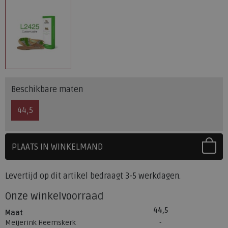
Beschikbare maten
44,5
PLAATS IN WINKELMAND
SELECTEER EERST UW MAAT
Levertijd op dit artikel bedraagt 3-5 werkdagen.
Onze winkelvoorraad
44,5
Maat
Meijerink Heemskerk