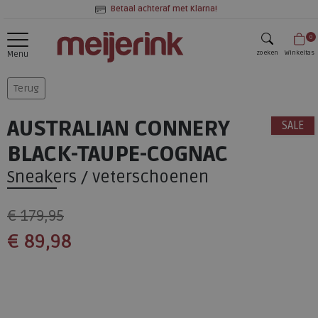
Betaal achteraf met Klarna!
0
zoeken
Winkeltas
Menu
zoeken
Terug
AUSTRALIAN CONNERY
SALE
BLACK-TAUPE-COGNAC
Sneakers / veterschoenen
€ 179,95
€ 89,98