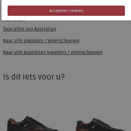
Australian
Toon alles van
Australian
Naar alle
sneakers / veterschoenen
Naar alle
Australian sneakers / veterschoenen
Is dit iets voor u?