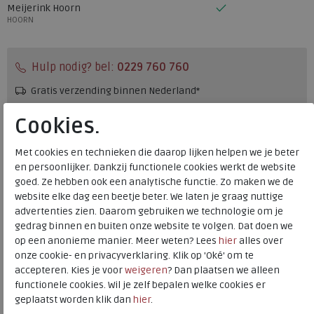
Meijerink Hoorn
HOORN
Hulp nodig? bel:
0229 760 760
Gratis verzending binnen Nederland*
Voor 14:00 uur besteld = dezelfde werkdag verzonden*
Cookies.
Altijd retourneren, binnen 1 werkdag terugbetaald
Met cookies en technieken die daarop lijken helpen we je beter
en persoonlijker. Dankzij functionele cookies werkt de website
Merk
Australian
goed. Ze hebben ook een analytische functie. Zo maken we de
website elke dag een beetje beter. We laten je graag nuttige
Fabrikantcode
15.1682.01-AHC
advertenties zien. Daarom gebruiken we technologie om je
Bestelcode
136.09.000013
gedrag binnen en buiten onze website te volgen. Dat doen we
Kleur
Black-taupe-cognac
op een anonieme manier. Meer weten? Lees
hier
alles over
onze cookie- en privacyverklaring. Klik op 'Oké' om te
accepteren. Kies je voor
weigeren
? Dan plaatsen we alleen
Materiaal
Leer
functionele cookies. Wil je zelf bepalen welke cookies er
Wijdtemaat
k
geplaatst worden klik dan
hier
.
Uitneembaar voetbed
nee