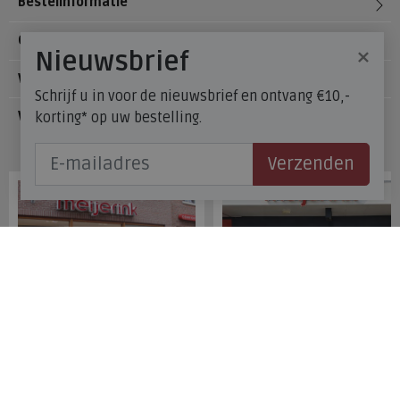
Bestelinformatie
Over Meijerink Schoenen
×
Nieuwsbrief
Voetzorg
Schrijf u in voor de nieuwsbrief en ontvang €10,-
korting* op uw bestelling.
Veelgestelde vragen
Onze winkels
Verzenden
Meijerink Hoorn
Meijerink Heemskerk
Nieuwsteeg 39
Deutzstraat 21 A
1621 EC, Hoorn
1961 NS, Heemskerk
0229-296675
0251-446006