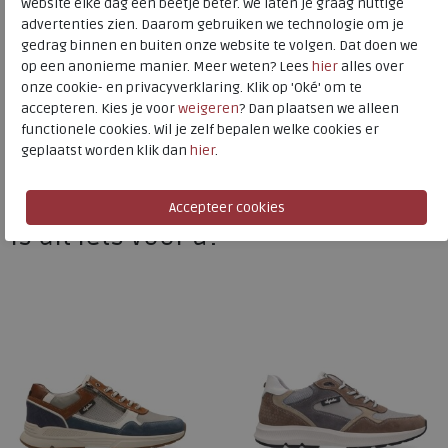
website elke dag een beetje beter. We laten je graag nuttige
advertenties zien. Daarom gebruiken we technologie om je
Australian
gedrag binnen en buiten onze website te volgen. Dat doen we
op een anonieme manier. Meer weten? Lees
hier
alles over
Toon alles van
Australian
onze cookie- en privacyverklaring. Klik op 'Oké' om te
accepteren. Kies je voor
weigeren
? Dan plaatsen we alleen
Naar alle
sneakers / veterschoenen
functionele cookies. Wil je zelf bepalen welke cookies er
geplaatst worden klik dan
hier
.
Naar alle
Australian sneakers / veterschoenen
Is dit iets voor u?