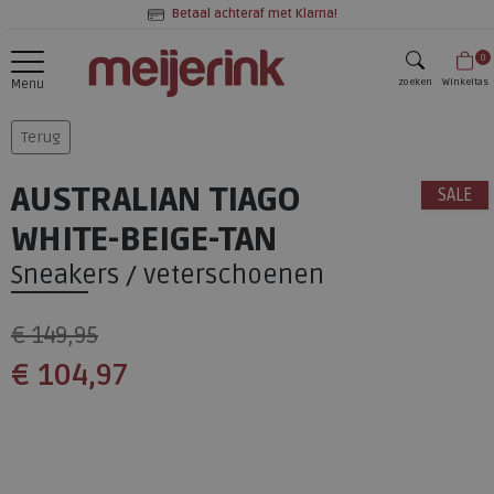
Betaal achteraf met Klarna!
0
zoeken
Winkeltas
Menu
zoeken
Terug
AUSTRALIAN TIAGO
SALE
WHITE-BEIGE-TAN
Sneakers / veterschoenen
€ 149,95
€ 104,97