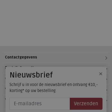
Contactgegevens
Bestelinformatie
×
Nieuwsbrief
Over Meijerink Schoenen
Schrijf u in voor de nieuwsbrief en ontvang €10,-
Voetzorg
korting* op uw bestelling.
Veelgestelde vragen
Verzenden
Onze winkels