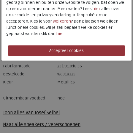
gedrag binnen en buiten onze website te volgen. Dat doen we
op een anonieme manier. Meer weten? Lees
hier
alles over
Hulp nodig? bel:
0229 760 760
onze cookie- en privacyverklaring. Klik op 'Oké' om te
Gratis verzending binnen Nederland*
accepteren. Kies je voor
weigeren
? Dan plaatsen we alleen
functionele cookies. Wil je zelf bepalen welke cookies er
Voor 14:00 uur besteld = dezelfde werkdag verzonden*
geplaatst worden klik dan
hier
.
Altijd retourneren, binnen 1 werkdag terugbetaald
Merk
Josef Seibel
Fabrikantcode
231.91.018.36
Bestelcode
wa318325
Kleur
Metallics
Uitneembaar voetbed
nee
Toon alles van
Josef Seibel
Naar alle
sneakers / veterschoenen