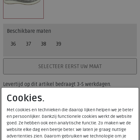
Beschikbare maten
36
37
38
39
PLAATS IN WINKELMAND
SELECTEER EERST UW MAAT
Levertijd op dit artikel bedraagt 3-5 werkdagen.
Cookies.
Onze winkelvoorraad
36
37
38
39
Maat
Met cookies en technieken die daarop lijken helpen we je beter
Meijerink Heemskerk
en persoonlijker. Dankzij functionele cookies werkt de website
HEEMSKERK
goed. Ze hebben ook een analytische functie. Zo maken we de
Meijerink Hoorn
website elke dag een beetje beter. We laten je graag nuttige
HOORN
advertenties zien. Daarom gebruiken we technologie om je