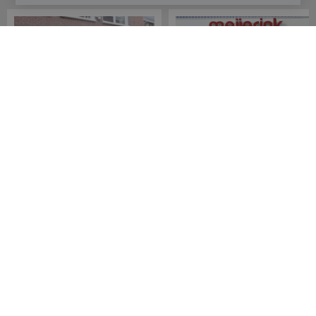
Meijerink Hoorn
Meijerink Heemskerk
Nieuwsteeg 39
Deutzstraat 21 A
1621 EC, Hoorn
1961 NS, Heemskerk
0229-296675
0251-446006
Betaalmogelijkheden