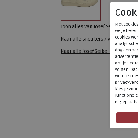
Cook
Met cookies
Toon alles van
Josef Seibel
we je beter
cookies wer
Naar alle
sneakers / veterschoen
analytische
dag een bee
Naar alle
Josef Seibel sneakers /
advertenti
om je gedra
volgen. Da
weten? Lee
privacyverk
Kies je voo
functionele
er geplaats