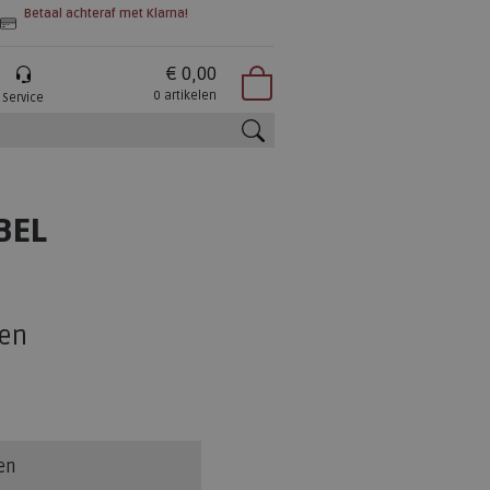
Betaal achteraf met Klarna!
€ 0,00
0 artikelen
Service
zoeken
BEL
3
en
en