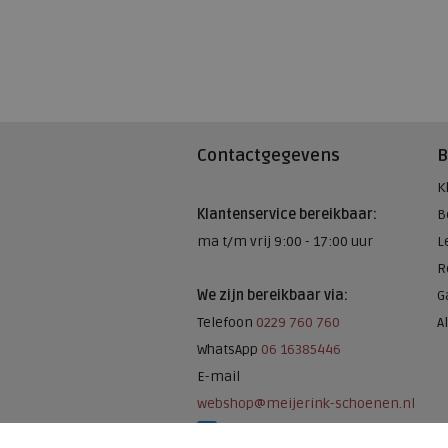
Contactgegevens
B
K
Klantenservice bereikbaar:
B
ma t/m vrij 9:00 - 17:00 uur
L
R
We zijn bereikbaar via:
G
Telefoon
0229 760 760
A
WhatsApp
06 16385446
E-mail
webshop@meijerink-schoenen.nl