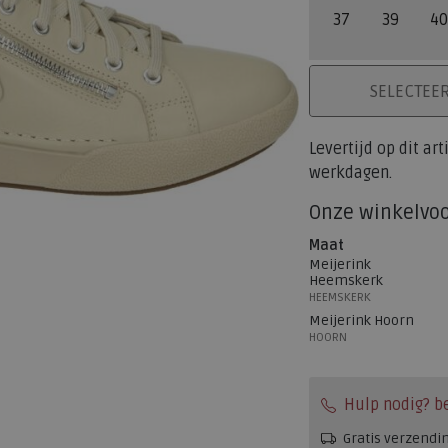
37
39
40
PLAATS IN WINK
SELECTEE
Levertijd op dit ar
werkdagen.
Onze winkelvo
Maat
Meijerink
Heemskerk
HEEMSKERK
Meijerink Hoorn
HOORN
Hulp nodig? b
Gratis verzendi