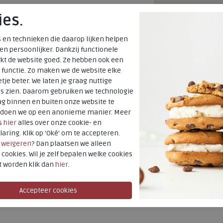
Voor 14:00 uur b
ies.
verzonden*
 en technieken die daarop lijken helpen
Altijd retourner
 en persoonlijker. Dankzij functionele
kt de website goed. Ze hebben ook een
terugbetaald
en
 functie. Zo maken we de website elke
tje beter. We laten je graag nuttige
 veterschoenen
Merk
es zien. Daarom gebruiken we technologie
g binnen en buiten onze website te
Fabrikantcode
t doen we op een anonieme manier. Meer
Bestelcode
s
hier
alles over onze cookie- en
Kleur
laring. Klik op 'Oké' om te accepteren.
r
weigeren
? Dan plaatsen we alleen
 cookies. Wil je zelf bepalen welke cookies
Uitneembaar
t worden klik dan
hier
.
voetbed