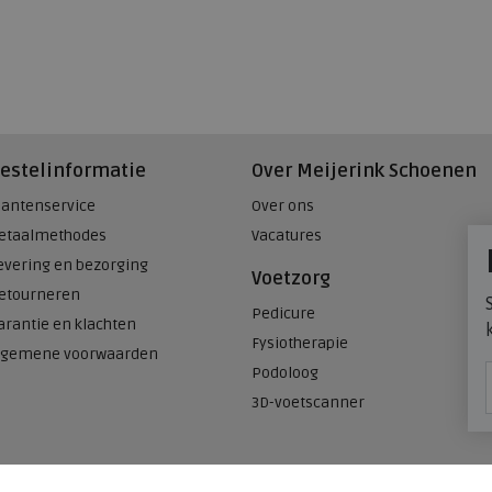
estelinformatie
Over Meijerink Schoenen
lantenservice
Over ons
etaalmethodes
Vacatures
evering en bezorging
Voetzorg
etourneren
Pedicure
arantie en klachten
Fysiotherapie
lgemene voorwaarden
Podoloog
3D-voetscanner