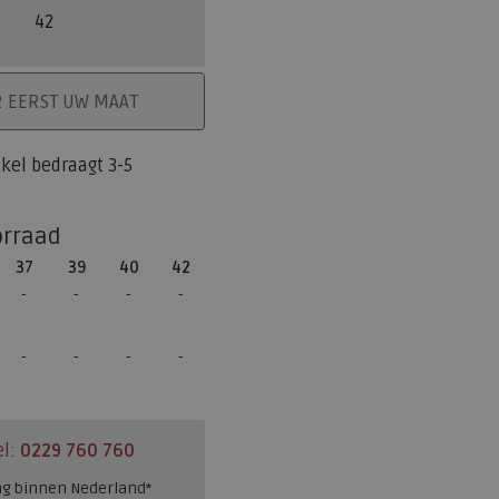
42
ELMAND
R EERST UW MAAT
tikel bedraagt 3-5
orraad
37
39
40
42
el:
0229 760 760
ng binnen Nederland*