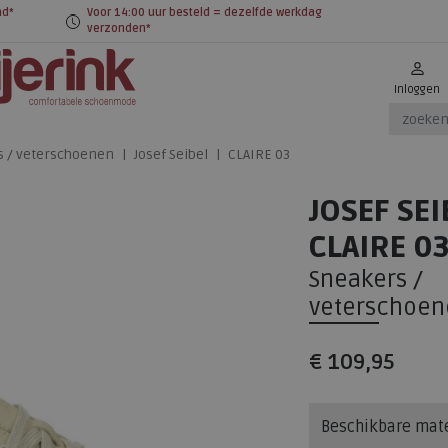
nd*
Voor 14:00 uur besteld = dezelfde werkdag
verzonden*
Inloggen
s / veterschoenen
Josef Seibel
CLAIRE 03
JOSEF SEI
CLAIRE 0
Sneakers /
veterschoen
€ 109,95
Beschikbare mat