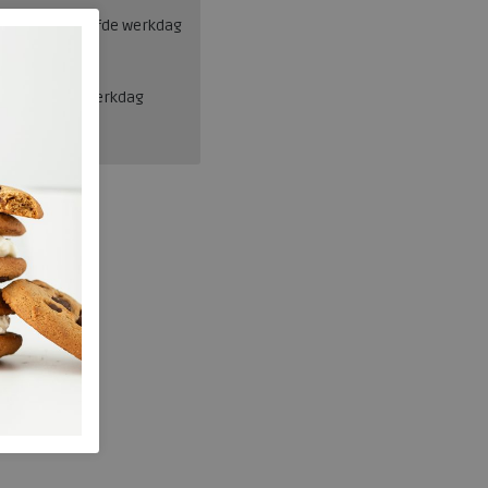
esteld = dezelfde werkdag
en, binnen 1 werkdag
Josef Seibel
234.20.008.37
wa332355
Wit/beige
nee