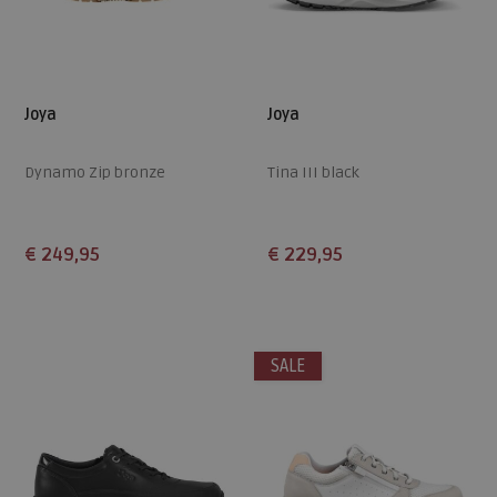
Joya
Joya
Dynamo Zip bronze
Tina III black
€ 249,95
€ 229,95
Beschikbare maten
Beschikbare maten
37
37,5
38,5
41
41,5
37
39,5
42,5
SALE