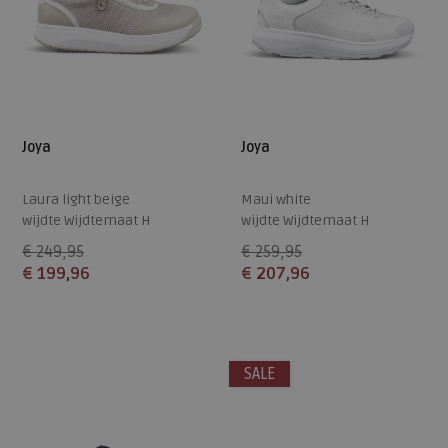
Joya
Joya
Laura light beige
Maui white
wijdte Wijdtemaat H
wijdte Wijdtemaat H
€ 249,95
€ 259,95
€ 199,96
€ 207,96
Beschikbare maten
Beschikbare maten
40,5
41
42,5
37
40
41
41,5
43
SALE