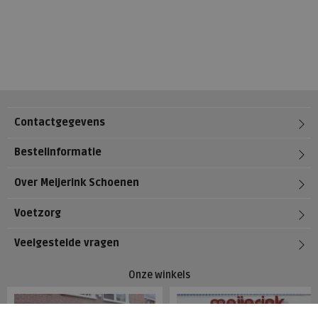
Contactgegevens
Bestelinformatie
Over Meijerink Schoenen
Voetzorg
Veelgestelde vragen
Onze winkels