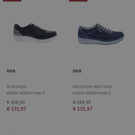
Joya
Joya
Britt black
Vancouver dark blue
wijdte Wijdtemaat H
wijdte Wijdtemaat G
€ 219,95
€ 219,95
€ 131,97
€ 131,97
Beschikbare maten
Beschikbare maten
36,5
39
39,5
36,5