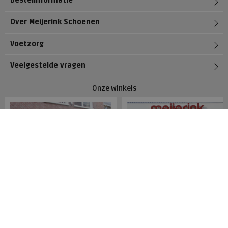
Bestelinformatie
Over Meijerink Schoenen
Voetzorg
Veelgestelde vragen
Onze winkels
Meijerink Hoorn
Meijerink Heemskerk
Nieuwsteeg 39
Deutzstraat 21 A
1621 EC, Hoorn
1961 NS, Heemskerk
0229-296675
0251-446006