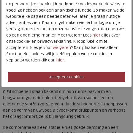
en persoonlijker. Dankzij functionele cookies werkt de website
Q Fit pantoffels
voor heren zijn ontworpen met comfort als
goed. Ze hebben ook een analytische functie. Zo maken we de
hoogste prioriteit. De pantoffels zijn voorzien van zachte
website elke dag een beetje beter. We laten je graag nuttige
voeringen en een ondersteunend voetbed, waardoor uw voeten
advertenties zien. Daarom gebruiken we technologie om je
warm blijven en tegelijkertijd goed worden ondersteund. Dankzij
gedrag binnen en buiten onze website te volgen. Dat doen we
de stevige, maar flexibele zolen bieden deze pantoffels
op een anonieme manier. Meer weten? Lees
hier
alles over
voldoende grip en stabiliteit, ook op gladde vloeren.
onze cookie- en privacyverklaring. Klik op 'Oké' om te
accepteren. Kies je voor
weigeren
? Dan plaatsen we alleen
Veel modellen hebben een uitneembaar voetbed, waardoor ze
functionele cookies. Wil je zelf bepalen welke cookies er
geschikt zijn voor eigen steunzolen. Dit maakt Q Fit pantoffels
geplaatst worden klik dan
hier
.
ideaal voor mannen die extra ondersteuning nodig hebben of
gevoelige voeten hebben.
Comfort en pasvorm van Q Fit herenschoenen
Q Fit schoenen staan bekend om hun ruime pasvorm en
hoogwaardige materialen. Het gebruik van soepel leer en
ademende stoffen zorgt ervoor dat de schoenen zich aanpassen
aan de vorm van uw voet. Dit voorkomt drukpunten en verhoogt
het draagcomfort, zelfs bij langdurig gebruik.
De combinatie van een stabiele hiel, goede demping en een