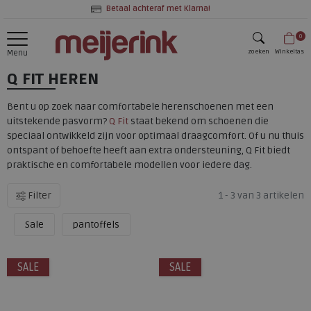
Betaal achteraf met Klarna!
0
zoeken
Winkeltas
Menu
Q FIT HEREN
zoeken
Bent u op zoek naar comfortabele herenschoenen met een
uitstekende pasvorm?
Q Fit
staat bekend om schoenen die
speciaal ontwikkeld zijn voor optimaal draagcomfort. Of u nu thuis
ontspant of behoefte heeft aan extra ondersteuning, Q Fit biedt
praktische en comfortabele modellen voor iedere dag.
Filter
1 - 3 van 3 artikelen
Sale
pantoffels
SALE
SALE