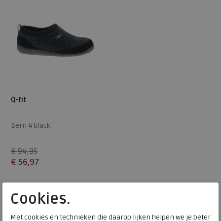
Q-fit
Bern 4 black
€ 94,95
€ 56,97
Beschikbare maten
Cookies.
41
48
Q Fit pantoffels
Met cookies en technieken die daarop lijken helpen we je beter