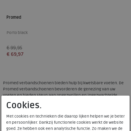
Promed
Porto black
€ 99,95
€ 69,97
Beschikbare maten
38
Promed verbandschoenen bieden hulp bij kwetsbare voeten. De
Promed verbandschoenen bevorderen de genezing van uw
voeten en bieden steun aan opgezwollen en ingezwachtelde
voeten. Heeft u last van oedeem, huidontstekingen of andere
Cookies.
voetproblemen? Dan zijn de verbandschoenen voor dames en
heren
van Promed een uitkomst! Bij Meijerink Schoenen hebben
Met cookies en technieken die daarop lijken helpen we je beter
diverse maten en modellen Promed verbandschoenen. De
en persoonlijker. Dankzij functionele cookies werkt de website
Promed verbandpantoffels zijn ideaal en bieden comfort aan uw
goed. Ze hebben ook een analytische functie. Zo maken we de