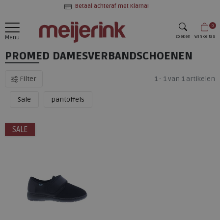
Betaal achteraf met Klarna!
0
zoeken
Winkeltas
Menu
PROMED DAMESVERBANDSCHOENEN
zoeken
Filter
1 - 1 van 1 artikelen
Sale
pantoffels
SALE