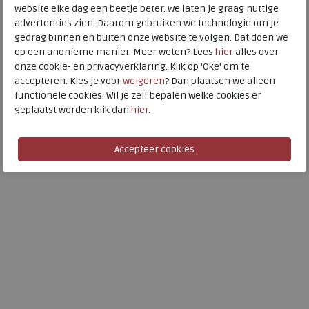
pijnlijke voeten.
website elke dag een beetje beter. We laten je graag nuttige
advertenties zien. Daarom gebruiken we technologie om je
Meijerink Schoenen biedt een uitgebreide collectie comfort
gedrag binnen en buiten onze website te volgen. Dat doen we
schoenen voor dames en heren. Onze schoenencollectie omvat
op een anonieme manier. Meer weten? Lees
hier
alles over
merkschoenen van diverse merken, zoals
Joya
, de zachtste
onze cookie- en privacyverklaring. Klik op 'Oké' om te
schoenen ter wereld,
Xsensible Stretchwalker
en
Finn Comfort
. U
accepteren. Kies je voor
weigeren
? Dan plaatsen we alleen
bestelt bij ons zonder risico en kunt uw schoenen altijd volgens
functionele cookies. Wil je zelf bepalen welke cookies er
onze voorwaarden ruilen en retourneren.
geplaatst worden klik dan
hier
.