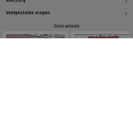
Voetzorg
Veelgestelde vragen
Onze winkels
Meijerink Hoorn
Meijerink Heemskerk
Nieuwsteeg 39
Deutzstraat 21 A
1621 EC, Hoorn
1961 NS, Heemskerk
0229-296675
0251-446006
Betaalmogelijkheden