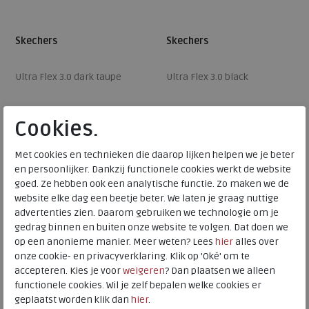
Skechers
Skechers
Ultra Flex 3.0 dark taupe
Ultra Flex 3.0 black
€ 74,95
€ 74,95
Cookies.
€ 52,47
€ 52,47
Beschikbare maten
Beschikbare maten
Met cookies en technieken die daarop lijken helpen we je beter
en persoonlijker. Dankzij functionele cookies werkt de website
36
38
39
40
41
36
37
39
40
41
goed. Ze hebben ook een analytische functie. Zo maken we de
website elke dag een beetje beter. We laten je graag nuttige
42
42
advertenties zien. Daarom gebruiken we technologie om je
gedrag binnen en buiten onze website te volgen. Dat doen we
op een anonieme manier. Meer weten? Lees
hier
alles over
onze cookie- en privacyverklaring. Klik op 'Oké' om te
accepteren. Kies je voor
weigeren
? Dan plaatsen we alleen
functionele cookies. Wil je zelf bepalen welke cookies er
geplaatst worden klik dan
hier
.