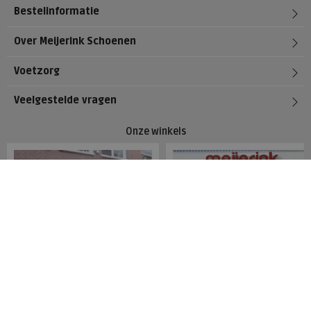
Bestelinformatie
Over Meijerink Schoenen
Voetzorg
Veelgestelde vragen
Onze winkels
Meijerink Hoorn
Meijerink Heemskerk
Nieuwsteeg 39
Deutzstraat 21 A
1621 EC, Hoorn
1961 NS, Heemskerk
0229-296675
0251-446006