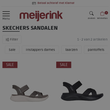
Betaal achteraf met Klarna!
0
zoeken
Winkeltas
Menu
SKECHERS SANDALEN
zoeken
Filter
1 - 2 van 2 artikelen
Sale
Instappers dames
laarzen
pantoffels
SALE
SALE