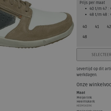
Prijs per maat
40 t/m 47 :
48 t/m 48 :
40
41
42
48
PLAATS IN WINK
SELECTEE
Levertijd op dit ar
werkdagen.
Onze winkelvo
Maat
Meijerink
Heemskerk
HEEMSKERK