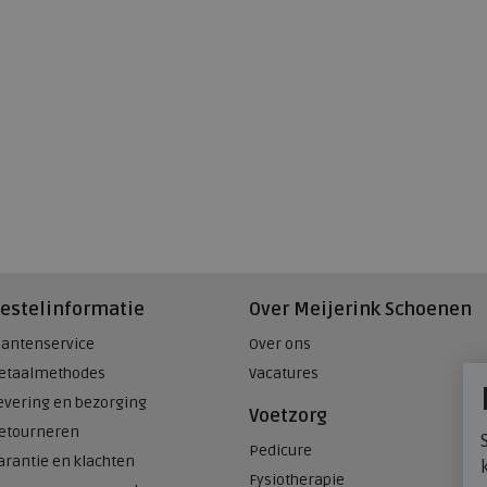
estelinformatie
Over Meijerink Schoenen
lantenservice
Over ons
etaalmethodes
Vacatures
evering en bezorging
Voetzorg
etourneren
Pedicure
arantie en klachten
Fysiotherapie