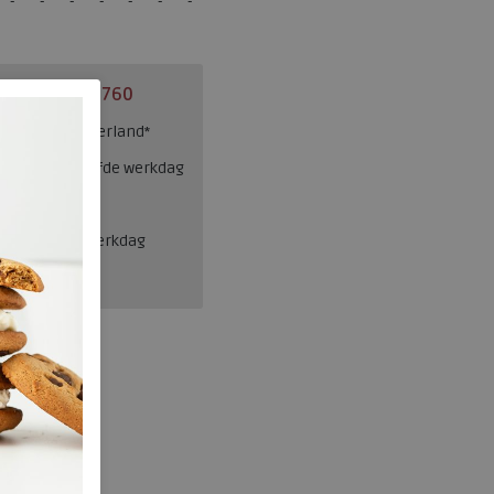
el:
0229 760 760
ng binnen Nederland*
esteld = dezelfde werkdag
en, binnen 1 werkdag
Josef Seibel
521.29.001.40
wa331012
Wit/beige
nee