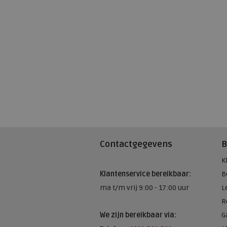
Contactgegevens
B
K
Klantenservice bereikbaar:
B
ma t/m vrij 9:00 - 17:00 uur
L
R
We zijn bereikbaar via:
G