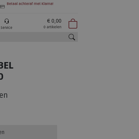
Betaal achteraf met Klarna!
€ 0,00
0 artikelen
Service
zoeken
BEL
0
en
en