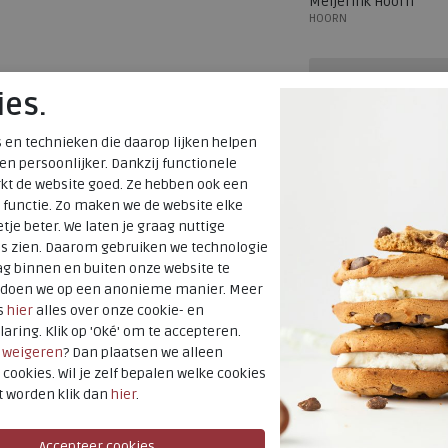
Meijerink Hoorn
HOORN
Hulp nodig? b
ies.
Gratis verzendi
en
 en technieken die daarop lijken helpen
Voor 14:00 uur b
 en persoonlijker. Dankzij functionele
 veterschoenen
kt de website goed. Ze hebben ook een
verzonden*
 functie. Zo maken we de website elke
Altijd retourner
tje beter. We laten je graag nuttige
es zien. Daarom gebruiken we technologie
terugbetaald
g binnen en buiten onze website te
t doen we op een anonieme manier. Meer
Merk
s
hier
alles over onze cookie- en
laring. Klik op 'Oké' om te accepteren.
Fabrikantcode
r
weigeren
? Dan plaatsen we alleen
Bestelcode
 cookies. Wil je zelf bepalen welke cookies
Kleur
t worden klik dan
hier
.
Uitneembaar