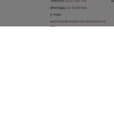
Telefoon
0229 760 760
A
WhatsApp
06 16385446
E-mail
webshop@meijerink-schoenen.nl
Meijerink Schoenen op Facebook
Meijerink schoenen op Instagram
Meijerink Hoor
Nieuwsteeg 39
1621 EC, Hoorn
0229-296675
Betaalmogelijkheden