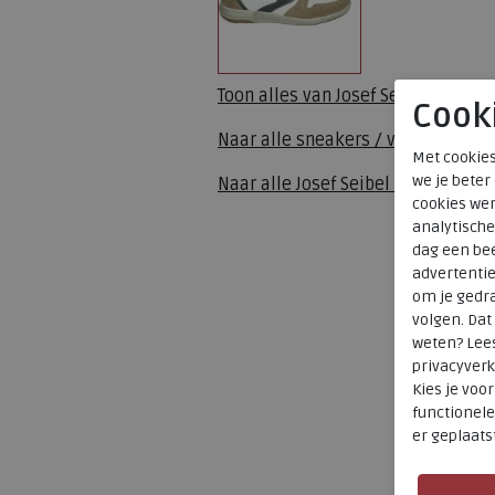
Toon alles van
Josef Seibel
Cook
Naar alle
sneakers / veterschoen
Met cookies
we je beter
Naar alle
Josef Seibel sneakers /
cookies wer
analytische
dag een bee
advertenti
om je gedra
volgen. Da
weten? Lee
privacyverk
Kies je voo
functionele
er geplaats