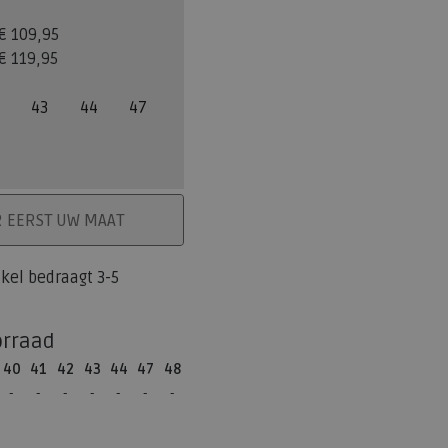
€ 109,95
€ 119,95
43
44
47
ELMAND
R EERST UW MAAT
tikel bedraagt 3-5
orraad
40
41
42
43
44
47
48