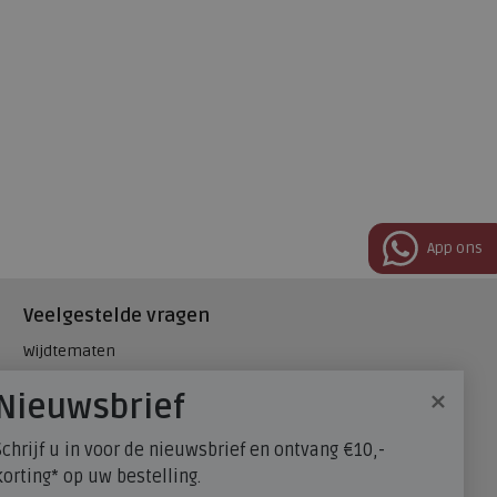
App ons
Veelgestelde vragen
Wijdtematen
Hielspoor
×
Nieuwsbrief
Maatadvies, wat is mijn
schoenmaat?
Schrijf u in voor de nieuwsbrief en ontvang €10,-
FitFlop - maatadvies
korting* op uw bestelling.