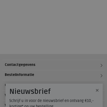
Contactgegevens
Bestelinformatie
Over Meijerink Schoenen
×
Nieuwsbrief
Voetzorg
Schrijf u in voor de nieuwsbrief en ontvang €10,-
Veelgestelde vragen
korting* op uw bestelling.