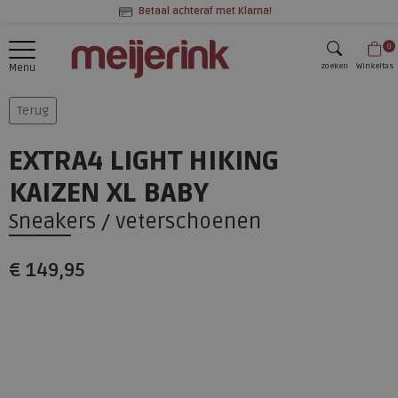
Betaal achteraf met Klarna!
0
zoeken
Winkeltas
Menu
zoeken
Terug
EXTRA4 LIGHT HIKING
KAIZEN XL BABY
Sneakers / veterschoenen
€ 149,95