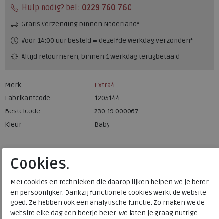
Hulp nodig? bel:
0229 760 760
Gratis verzending binnen Nederland*
Voor 14:00 uur besteld = dezelfde werkdag verzonden*
Altijd retourneren, binnen 1 werkdag terugbetaald
Merk
Extra4
Fabrikantcode
1205144
Bestelcode
230.19.000067
Kleur
Baby
Materiaal
Nylonmix
Cookies.
Uitneembaar voetbed
ja
Met cookies en technieken die daarop lijken helpen we je beter
en persoonlijker. Dankzij functionele cookies werkt de website
Extra4
goed. Ze hebben ook een analytische functie. Zo maken we de
website elke dag een beetje beter. We laten je graag nuttige
Toon alles van
Extra4