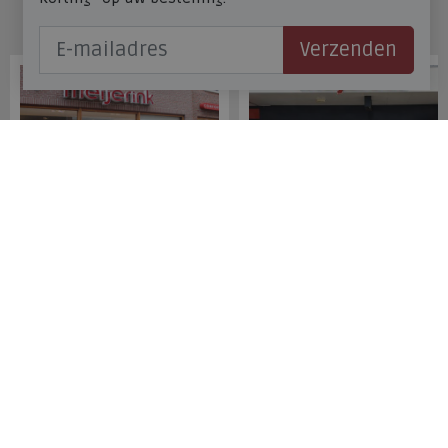
Onze winkels
Verzenden
Meijerink Hoorn
Meijerink Heemskerk
Nieuwsteeg 39
Deutzstraat 21 A
1621 EC, Hoorn
1961 NS, Heemskerk
0229-296675
0251-446006
Betaalmogelijkheden