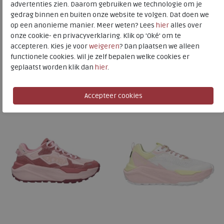
advertenties zien. Daarom gebruiken we technologie om je
gedrag binnen en buiten onze website te volgen. Dat doen we
Naar alle
sneakers / veterschoenen
op een anonieme manier. Meer weten? Lees
hier
alles over
Naar alle
Extra4 sneakers / veterschoenen
onze cookie- en privacyverklaring. Klik op 'Oké' om te
accepteren. Kies je voor
weigeren
? Dan plaatsen we alleen
functionele cookies. Wil je zelf bepalen welke cookies er
geplaatst worden klik dan
hier
.
Is dit iets voor u?