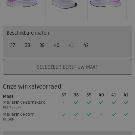
Beschikbare maten
37
38
39
40
41
42
PLAATS IN WINKELMAND
SELECTEER EERST UW MAAT
Onze winkelvoorraad
37
38
39
40
41
42
Maat
Meijerink Heemskerk
HEEMSKERK
Meijerink Hoorn
HOORN