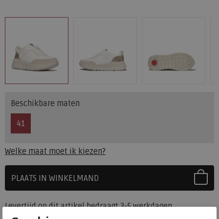
Beschikbare maten
41
Welke maat moet ik kiezen?
PLAATS IN WINKELMAND
SELECTEER EERST UW MAAT
Levertijd op dit artikel bedraagt 3-5 werkdagen.