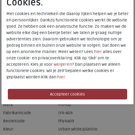
Cookies.
Onze winkelvoorraad
41
Met cookies en technieken die daarop lijken helpen we je beter
Maat
Meijerink Heemskerk
en persoonlijker. Dankzij functionele cookies werkt de website
HEEMSKERK
goed. Ze hebben ook een analytische functie. Zo maken we de
Meijerink Hoorn
website elke dag een beetje beter. We laten je graag nuttige
HOORN
advertenties zien. Daarom gebruiken we technologie om je
gedrag binnen en buiten onze website te volgen. Dat doen we
op een anonieme manier. Meer weten? Lees
hier
alles over
Hulp nodig? bel:
0229 760 760
onze cookie- en privacyverklaring. Klik op 'Oké' om te
accepteren. Kies je voor
weigeren
? Dan plaatsen we alleen
Gratis verzending binnen Nederland*
functionele cookies. Wil je zelf bepalen welke cookies er
geplaatst worden klik dan
hier
.
Voor 14:00 uur besteld = dezelfde werkdag verzonden*
Altijd retourneren, binnen 1 werkdag terugbetaald
Merk
FitFlop
Fabrikantcode
IY4-A09
Bestelcode
ffiy4a09
Kleur
Urban white/platino