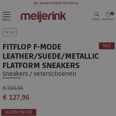
Betaal achteraf met Klarna!
0
zoeken
Winkeltas
Menu
zoeken
Terug
FITFLOP F-MODE
SALE
LEATHER/SUEDE/METALLIC
FLATFORM SNEAKERS
Sneakers / veterschoenen
€ 159,95
€ 127,96
ALLEEN ONLINE