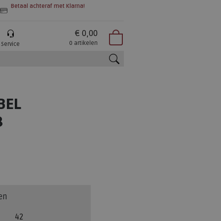
Betaal achteraf met Klarna!
€ 0,00
0 artikelen
Service
zoeken
BEL
8
en
42