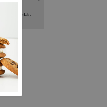
en, binnen 1 werkdag
Josef Seibel
251.50.056.35
wa294526
Blauw
nee