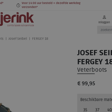
nd*
Voor 14:00 uur besteld = dezelfde werkdag
verzonden*
Inloggen
ts
Josef Seibel
FERGEY 18
JOSEF SEI
FERGEY 1
Veterboots
€ 99,95
Beschikbare mat
35
37
40