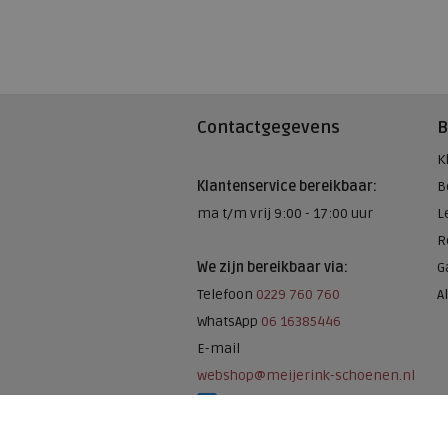
Contactgegevens
B
K
Klantenservice bereikbaar:
B
ma t/m vrij 9:00 - 17:00 uur
L
R
We zijn bereikbaar via:
G
Telefoon
0229 760 760
A
WhatsApp
06 16385446
E-mail
webshop@meijerink-schoenen.nl
Meijerink Schoenen op Facebook