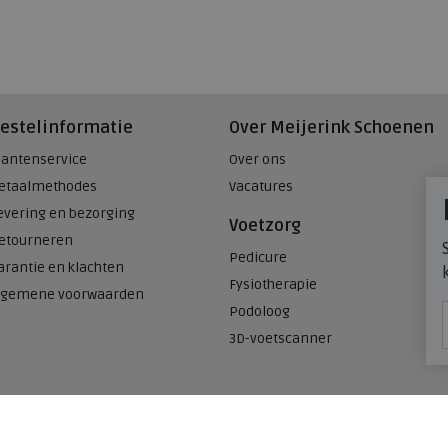
estelinformatie
Over Meijerink Schoenen
lantenservice
Over ons
etaalmethodes
Vacatures
evering en bezorging
Voetzorg
etourneren
Pedicure
arantie en klachten
Fysiotherapie
lgemene voorwaarden
Podoloog
3D-voetscanner