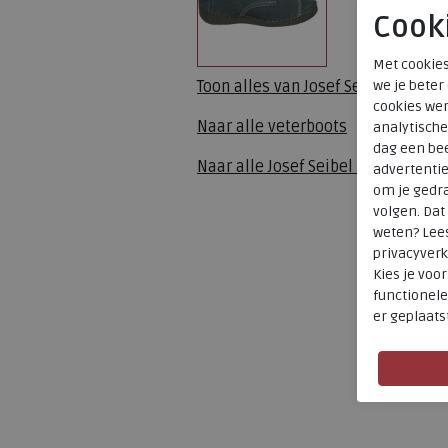
Cook
Met cookies
we je beter
Toon alles van
Josef Seibel
cookies wer
Naar alle
veterboots
analytische
dag een bee
Naar alle
Josef Seibel veterboots
advertenti
om je gedra
volgen. Da
weten? Lee
privacyverk
Kies je voo
functionele
er geplaats