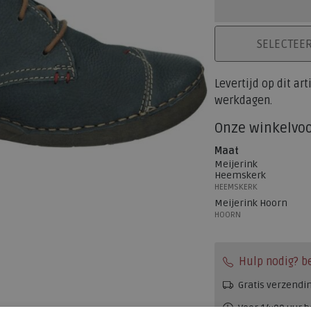
PLAATS IN WINK
SELECTEE
Levertijd op dit ar
werkdagen.
Onze winkelvo
Maat
Meijerink
Heemskerk
HEEMSKERK
Meijerink Hoorn
HOORN
Hulp nodig? b
Gratis verzendi
Voor 14:00 uur b