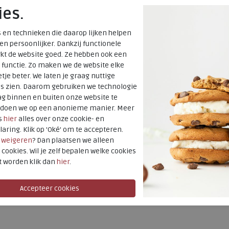
ies.
verzonden*
Altijd retourner
 en technieken die daarop lijken helpen
 en persoonlijker. Dankzij functionele
terugbetaald
kt de website goed. Ze hebben ook een
 functie. Zo maken we de website elke
tje beter. We laten je graag nuttige
Merk
es zien. Daarom gebruiken we technologie
Fabrikantcode
g binnen en buiten onze website te
Bestelcode
t doen we op een anonieme manier. Meer
s
hier
alles over onze cookie- en
Kleur
laring. Klik op 'Oké' om te accepteren.
r
weigeren
? Dan plaatsen we alleen
Uitneembaar
 cookies. Wil je zelf bepalen welke cookies
voetbed
t worden klik dan
hier
.