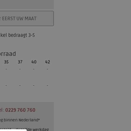
ELMAND
R EERST UW MAAT
tikel bedraagt 3-5
orraad
35
37
40
42
el:
0229 760 760
ng binnen Nederland*
esteld = dezelfde werkdag